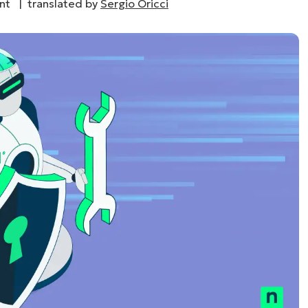
ent |
translated by
Sergio Oricci
UARDA UNA DEMO
UARDA UNA DEMO
 UNA DEMO
UARDA UNA DEMO
ROADMAP DEI PRODOTTI