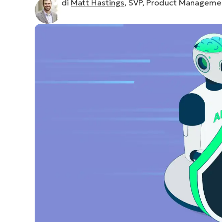
di
Matt Hastings
, SVP, Product Managem
CONTATTO COMMERCIALE
G
CONTATTO COMMERCIALE
G
CONTATTO COMMERCIALE
CONTATTO COMMERCIALE
GUARDA
G
PIATTAFORMA