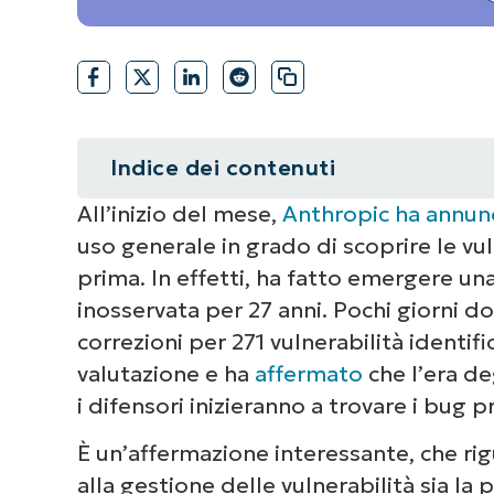
Indice dei contenuti
All’inizio del mese,
Anthropic ha annun
Riepilogo
uso generale in grado di scoprire le vul
La tendenza non rallenterà
prima. In effetti, ha fatto emergere un
inosservata per 27 anni. Pochi giorni do
La pressione si sposta sugli ITOps
correzioni per 271 vulnerabilità identi
valutazione e ha
affermato
che l’era de
Come significa questo nella prati
i difensori inizieranno a trovare i bug p
Dalla consapevolezza all’esecuzio
È un’affermazione interessante, che rig
alla gestione delle vulnerabilità sia la 