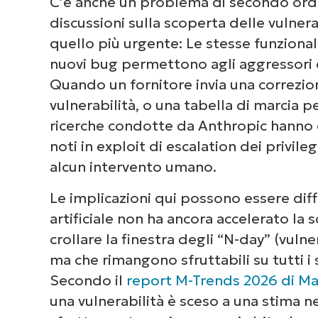
C’è anche un problema di secondo ordin
discussioni sulla scoperta delle vulner
quello più urgente: Le stesse funzional
Nessuna carta
nuovi bug permettono agli aggressori di
accesso compl
Quando un fornitore invia una correzion
vulnerabilità, o una tabella di marcia p
ricerche condotte da Anthropic hanno
noti in exploit di escalation dei privil
alcun intervento umano.
Le implicazioni qui possono essere diffi
artificiale non ha ancora accelerato la 
crollare la finestra degli “N-day” (vuln
ma che rimangono sfruttabili su tutti i 
Secondo il
report M-Trends 2026 di M
una vulnerabilità è sceso a una stima neg