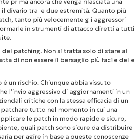
ente
prima ancora
che venga rilasciata una
a il divario tra le due estremità. Quanto più
atch, tanto più velocemente gli aggressori
rmarle in strumenti di attacco diretti a tutti
ite.
el patching. Non si tratta solo di stare al
atta di
non
essere il bersaglio più facile delle
o è un rischio. Chiunque abbia vissuto
che l’invio aggressivo di aggiornamenti in un
ndali critiche con la stessa efficacia di un
i patchare tutto nel momento in cui una
 applicare le patch in modo rapido
e
sicuro,
iente, quali patch sono sicure da distribuire
ria per agire in base a queste conoscenze