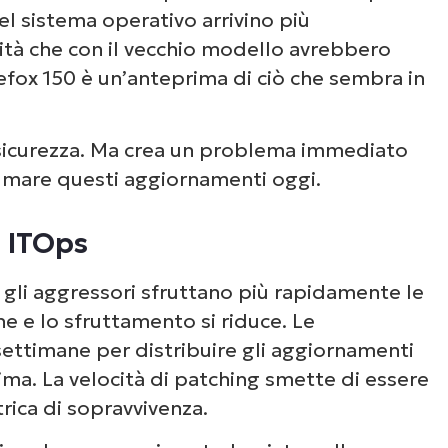
l sistema operativo arrivino più
ità che con il vecchio modello avrebbero
efox 150 è un’anteprima di ciò che sembra in
a sicurezza. Ma crea un problema immediato
umare questi aggiornamenti oggi.
i ITOps
Inizia la tua prova di 14 giorni
 gli aggressori sfruttano più rapidamente le
First
and
one e lo sfruttamento si riduce. Le
last
name*
settimane per distribuire gli aggiornamenti
Business
ma. La velocità di patching smette di essere
email*
rica di sopravvivenza.
Phone
number*