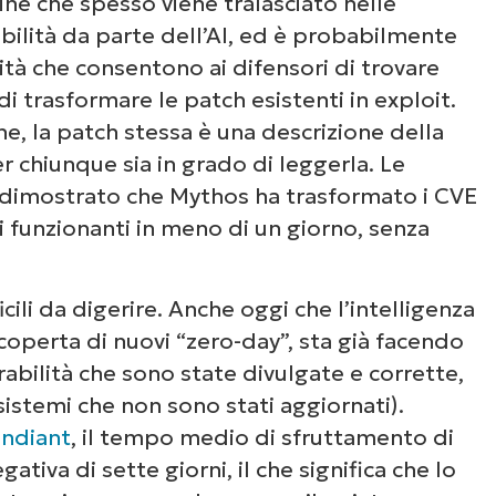
e che spesso viene tralasciato nelle
abilità da parte dell’AI, ed è probabilmente
Paese
ità che consentono ai difensori di trovare
 di credito richiesta,
 trasformare le patch esistenti in exploit.
Company
eto a tutte le funzioni
e, la patch stessa è una descrizione della
name*
er chiunque sia in grado di leggerla. Le
 dimostrato che Mythos ha trasformato i CVE
egi funzionanti in meno di un giorno, senza
cili da digerire. Anche oggi che l’intelligenza
scoperta di nuovi “zero-day”, sta già facendo
erabilità che sono state divulgate e corrette,
sistemi che non sono stati aggiornati).
andiant
, il tempo medio di sfruttamento di
ativa di sette giorni, il che significa che lo