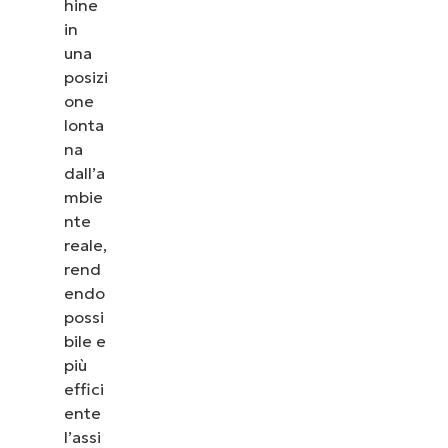
hine
in
una
posizi
one
lonta
na
dall’a
mbie
nte
reale,
rend
endo
possi
bile e
più
effici
ente
l’assi