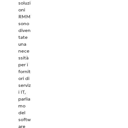
soluzi
oni
RMM
sono
diven
tate
una
nece
ssità
per i
fornit
ori di
serviz
i IT,
parlia
mo
del
softw
are