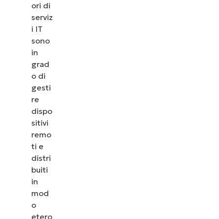
vedere come NinjaOne semplifica attività IT come
ori di
la gestione degli endpoint, il patching, l’MDM, il
serviz
ticketing e altro ancora.
i IT
sono
Scopri le demo
in
grad
o di
gesti
re
dispo
sitivi
remo
ti e
distri
buiti
in
mod
o
etero