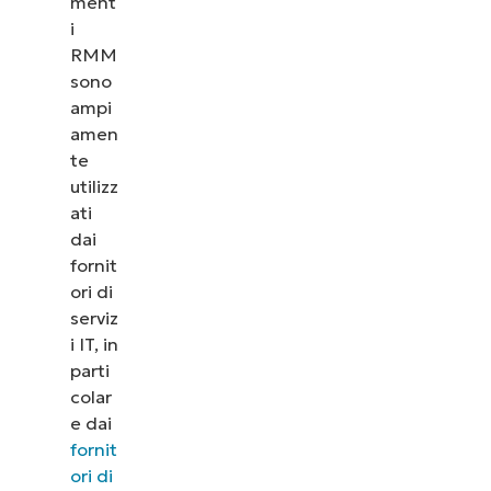
ment
i
RMM
sono
ampi
amen
te
utilizz
ati
dai
fornit
ori di
serviz
i IT, in
parti
colar
e dai
fornit
ori di