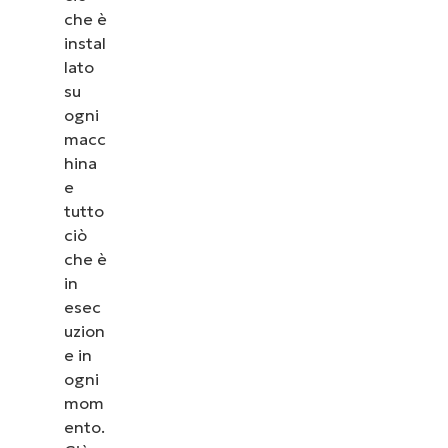
che è
instal
lato
su
ogni
macc
hina
e
tutto
ciò
che è
in
esec
uzion
e in
ogni
mom
ento.