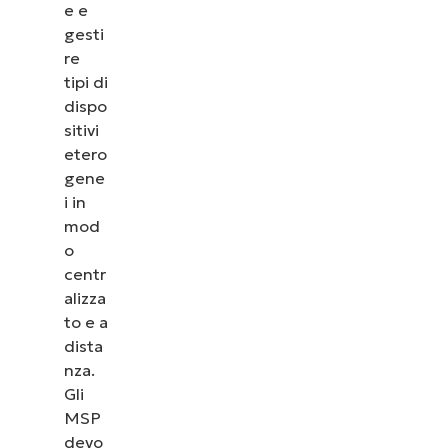
e e
gesti
re
tipi di
dispo
sitivi
etero
gene
i in
mod
o
centr
alizza
to e a
dista
nza.
Gli
MSP
devo