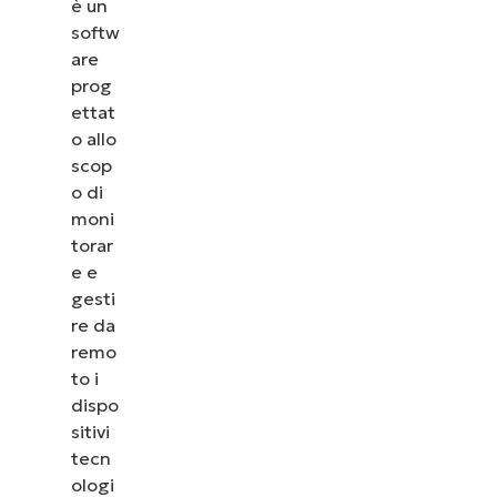
è un
softw
are
prog
ettat
o allo
scop
o di
moni
torar
e e
gesti
re da
remo
to i
dispo
sitivi
tecn
ologi