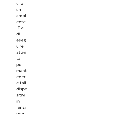
ci di
un
ambi
ente
IT e
di
eseg
uire
attivi
tà
per
mant
ener
e tali
dispo
sitivi
in
funzi
one