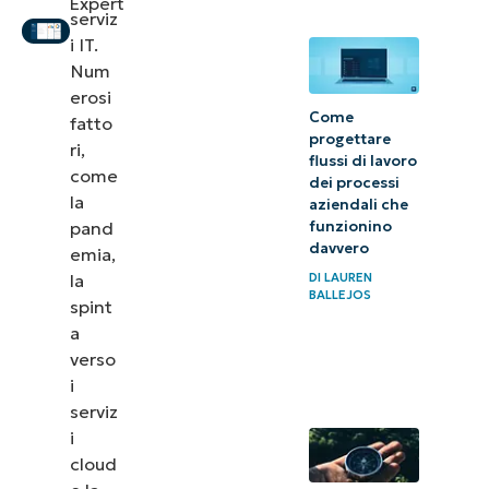
Expert
La
serviz
storia
i IT.
Num
degli
erosi
RMM
Come
fatto
progettare
ri,
Quali sono le
flussi di lavoro
come
dei processi
informazioni che
la
aziendali che
i fornitori di
pand
funzionino
servizi IT
davvero
emia,
la
DI
LAUREN
devono
BALLEJOS
spint
monitorare
a
costantemente?
verso
i
Punti
serviz
dolenti
i
degli
cloud