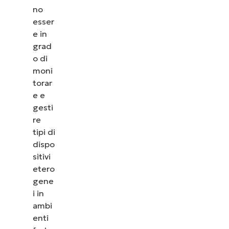
no
esser
e in
grad
o di
moni
torar
e e
gesti
re
tipi di
dispo
sitivi
etero
gene
i in
ambi
enti