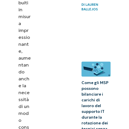
piattaforme
buiti
DI
LAUREN
in
BALLEJOS
RMM
misur
consentono
a
ai fornitori
impr
IT di
essio
prendersi
nant
e,
cura degli
aume
ambienti
ntan
IT?
do
anch
Come gli MSP
e la
Automazione
possono
nece
bilanciare i
nel software
ssità
carichi di
RMM
di un
lavoro del
supporto IT
mod
durante la
o
Fornisci
rotazione dei
cons
tecnici senza