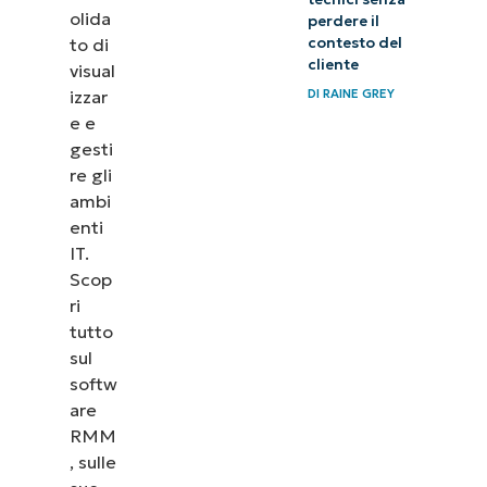
servizi IT
olida
perdere il
migliori
to di
contesto del
con il
cliente
visual
izzar
software
DI
RAINE GREY
e e
RMM di
gesti
NinjaOne
re gli
ambi
enti
IT.
Scop
ri
tutto
sul
softw
are
RMM
, sulle