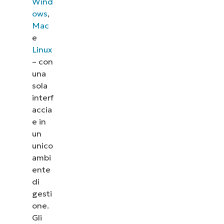
Wind
ows
,
Mac
e
Linux
– con
una
sola
interf
accia
e in
un
unico
ambi
ente
di
gesti
one.
Gli