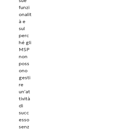
sue
funzi
onalit
à e
sul
perc
hé gli
MSP
non
poss
ono
gesti
re
un’at
tività
di
succ
esso
senz