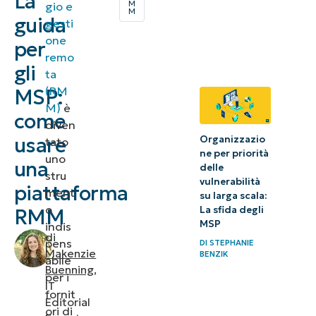
La
M
gio e
M
RMM?
guida
gesti
one
per
Chi
remo
gli
utilizza
ta
(RM
MSP:
gli
M)
è
RMM?
come
diven
usare
Organizzazio
tato
Qual è
ne per priorità
uno
una
l’importanza
delle
stru
vulnerabilità
degli RMM?
piattaforma
ment
su larga scala:
o
La sfida degli
RMM
MSP
indis
Come
di
pens
DI
STEPHANIE
funzionano
Makenzie
BENZIK
abile
Buenning
,
le soluzioni
per i
IT
RMM?
fornit
Editorial
ori di