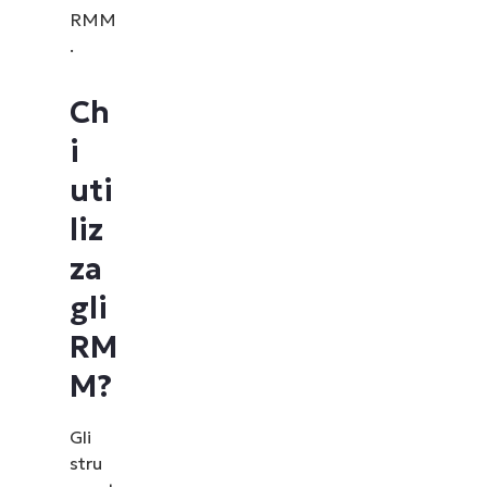
RMM
.
Ch
i
uti
liz
za
gli
RM
M?
Gli
stru