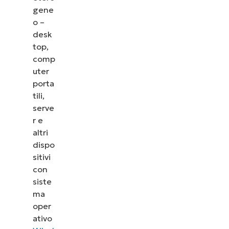
gene
o –
desk
top,
comp
uter
porta
tili,
serve
r e
altri
dispo
sitivi
con
siste
ma
oper
ativo