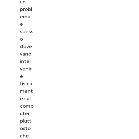
un
probl
ema,
e
spess
o
dove
vano
inter
venir
e
fisica
ment
e sul
comp
uter
piutt
osto
che