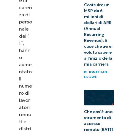
MSP
e la
Costruire un
caren
MSP da 6
za di
milioni di
Quale
perso
dollari di ARR
lavoro è
nale
(Annual
Recurring
necessario
dell’
Revenue): 5
IT,
per
cose che avrei
hann
voluto sapere
prendersi
o
all’inizio della
cura in
aume
mia carriera
modo
ntato
DI
JONATHAN
CROWE
il
proattivo di
nume
ambienti di
ro di
sistema
lavor
eterogenei?
atori
Che cos’è uno
remo
In che
strumento di
ti e
accesso
modo le
distri
remoto (RAT)?