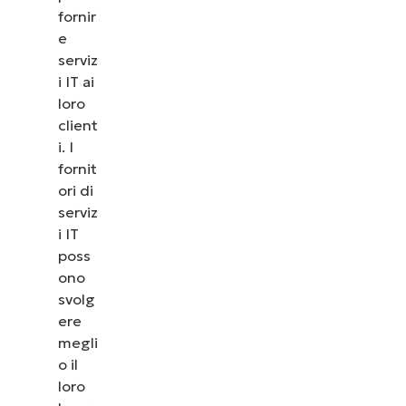
fornir
e
serviz
i IT ai
loro
client
i. I
fornit
ori di
serviz
i IT
poss
ono
svolg
ere
megli
o il
loro