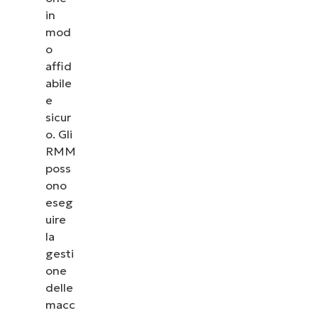
in
mod
o
affid
abile
e
sicur
o. Gli
RMM
poss
ono
eseg
uire
la
gesti
one
delle
macc