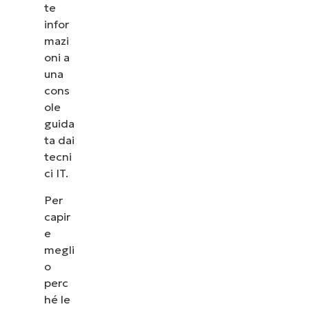
te
infor
mazi
oni a
una
cons
ole
guida
ta dai
tecni
ci IT.
Per
capir
e
megli
o
perc
hé le