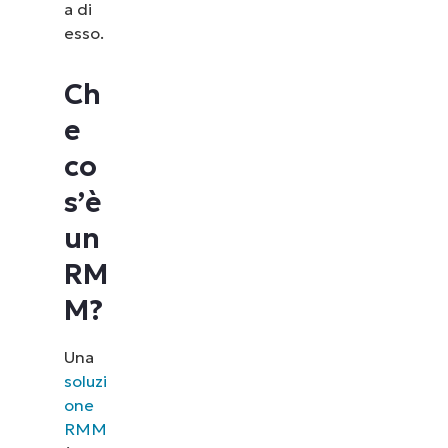
a di
esso.
Ch
e
co
s’è
un
RM
M?
Una
soluzi
one
RMM