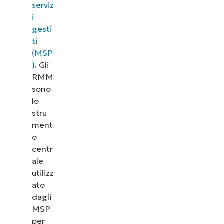
serviz
i
gesti
ti
(MSP
)
. Gli
RMM
sono
lo
stru
ment
o
centr
ale
utilizz
ato
dagli
MSP
per