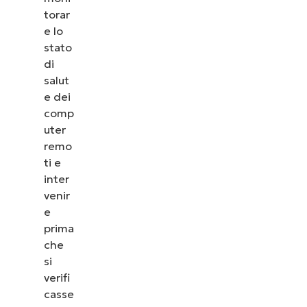
torar
e lo
stato
di
salut
e dei
comp
uter
remo
ti e
inter
venir
e
prima
che
si
verifi
casse