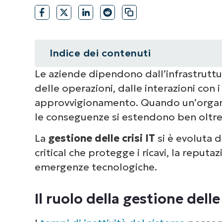
Indice dei contenuti
Le aziende dipendono dall’infrastruttur
Riepilogo
delle operazioni, dalle interazioni con i
Il ruolo della gestione delle crisi
approvvigionamento. Quando un’organiz
le conseguenze si estendono ben oltre i
Cosa rende efficace la gestione del
La
gestione delle crisi IT
si è evoluta d
Creare un manuale di gestione dell
critical che protegge i ricavi, la reputaz
emergenze tecnologiche.
Best practice di gestione delle cris
Il ruolo della gestione dell
Una strategia di gestione delle cri