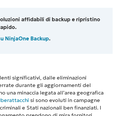
luzioni affidabili di backup e ripristino
rapido.
 su NinjaOne Backup
.
nti significativi, dalle eliminazioni
i errate durante gli aggiornamenti del
ano una minaccia legata all’area geografica
yberattacchi
si sono evoluti in campagne
iminali e Stati nazionali ben finanziati. I
ionamento prendono di mira fornitori