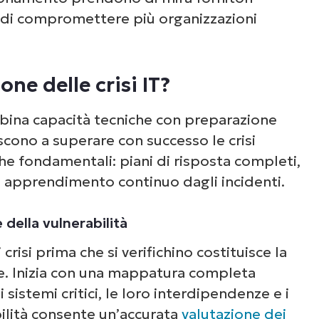
Guarda NinjaOne in
i di compromettere più organizzazioni
azione
one delle crisi IT?
un’occhiata alle nostre demo on-demand per v
e NinjaOne semplifica attività IT come la gest
ombina capacità tecniche con preparazione
li endpoint, il patching, l’MDM, il ticketing e a
scono a superare con successo le crisi
ancora.
he fondamentali: piani di risposta completi,
 e apprendimento continuo dagli incidenti.
Scopri le demo
 della vulnerabilità
 crisi prima che si verifichino costituisce la
ce. Inizia con una mappatura completa
 sistemi critici, le loro interdipendenze e i
bilità consente un’accurata
valutazione dei