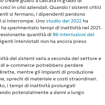
 creare guasti a cascata in grado di
vità, massimizzare la continuità aziendale
ci in crisi aziendali. Quando i sistemi critici
clienti si fermano, i dipendenti perdono
ti si interrompe. Uno
studio del 2022
ha
 ha sperimentato tempi di inattività nel 2021.
ressionante quantità di
86 interruzioni del
rigenti intervistati non ha ancora preso
ività dei sistemi varia a seconda del settore e
e di e-commerce potrebbero perdere
 dirette, mentre gli impianti di produzione
e, sprechi di materiale e costi straordinari.
o, i tempi di inattività prolungati
rtando potenzialmente a danni a lungo