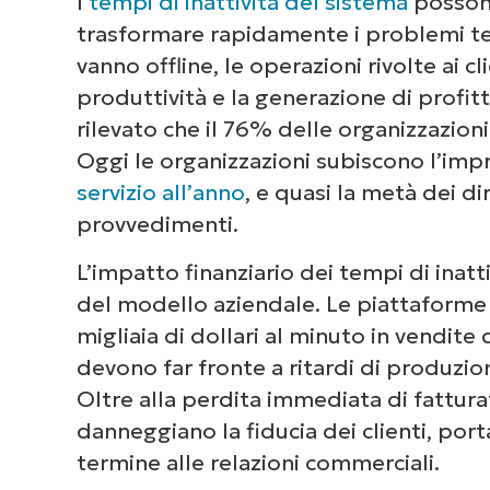
I
tempi di inattività del sistema
possono
Ridurre al minimo i tempi di inatti
trasformare rapidamente i problemi tecni
vanno offline, le operazioni rivolte ai 
produttività e la generazione di profit
rilevato che il 76% delle organizzazioni
Oggi le organizzazioni subiscono l’imp
servizio all’anno
, e quasi la metà dei di
provvedimenti.
L’impatto finanziario dei tempi di inatt
del modello aziendale. Le piattaform
migliaia di dollari al minuto in vendite
devono far fronte a ritardi di produzion
Oltre alla perdita immediata di fatturat
danneggiano la fiducia dei clienti, po
termine alle relazioni commerciali.