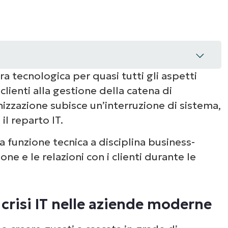
a tecnologica per quasi tutti gli aspetti
 clienti alla gestione della catena di
 IT nelle aziende moderne
zazione subisce un’interruzione di sistema,
l reparto IT.
le crisi IT?
a funzione tecnica a disciplina business-
e crisi IT
ione e le relazioni con i clienti durante le
i IT
e crisi IT nelle aziende moderne
si IT a prova di futuro