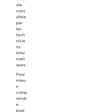
ole
cons
ultée
par
les
tech
nicie
ns
infor
mati
ques.
Pour
mieu
x
comp
rendr
e
pour