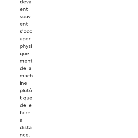
devai
les correctifs, le MDM, la gestion des tickets et
ent
bien plus encore.
souv
ent
Explorer les démos
s’occ
uper
physi
que
ment
de la
mach
ine
plutô
t que
de le
faire
à
dista
nce.