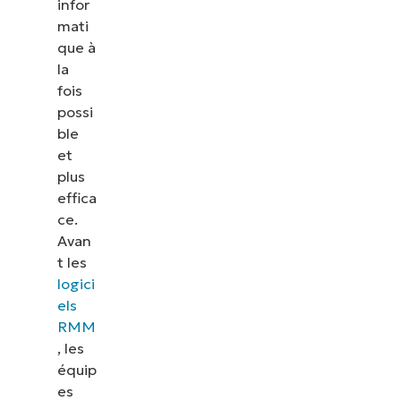
infor
mati
que à
la
fois
possi
ble
et
plus
effica
ce.
Avan
t les
logici
els
RMM
, les
équip
es