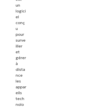
un
logici
el
conç
u
pour
surve
iller
et
gérer
à
dista
nce
les
appar
eils
tech
nolo