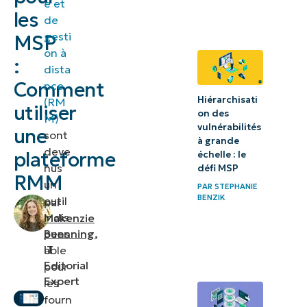
e et
les
les
de
gesti
MSP
RMM
on à
?
:
dista
Comment
nce
Quelle est
Hiérarchisati
(RM
utiliser
l’importance
on des
M)
vulnérabilités
des RMM ?
une
sont
à grande
deve
plateforme
échelle : le
Comment
nus
défi MSP
RMM
fonctionnent
un
PAR
STEPHANIE
BENZIK
outil
les solutions
par
indis
Makenzie
RMM ?
pens
Buenning
,
IT
able
L’histoire
Editorial
pour
des
Expert
les
RMM
fourn