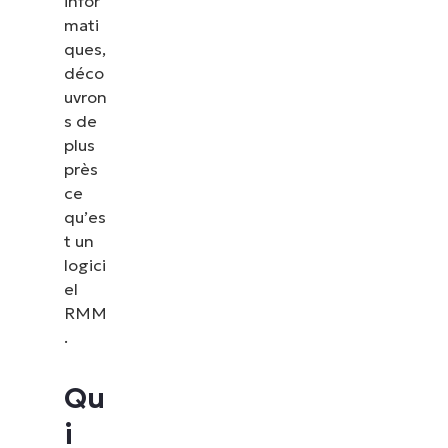
infor
mati
ques,
déco
uvron
s de
plus
près
ce
qu’es
t un
logici
el
RMM
.
Qu
i