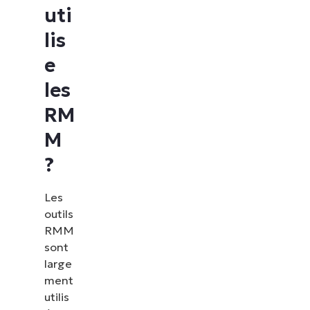
uti
lis
e
les
RM
M
?
Les
outils
RMM
sont
large
ment
utilis