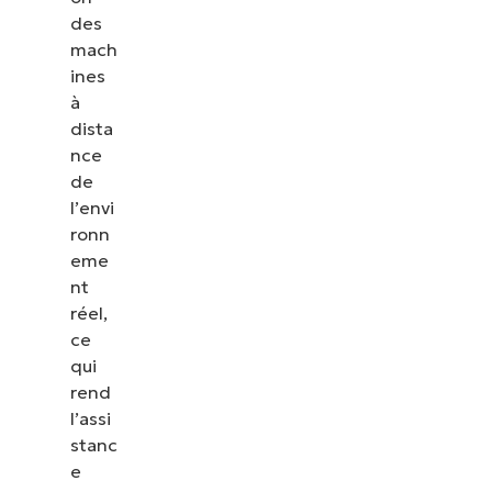
des
mach
ines
à
dista
nce
de
l’envi
ronn
eme
nt
réel,
ce
qui
rend
l’assi
stanc
e