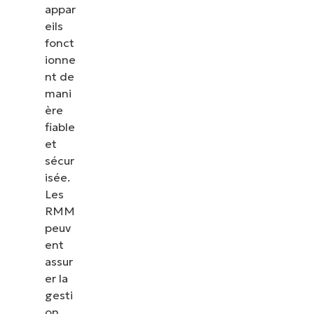
appar
eils
fonct
ionne
nt de
mani
ère
fiable
et
sécur
isée.
Les
RMM
peuv
ent
assur
er la
gesti
on