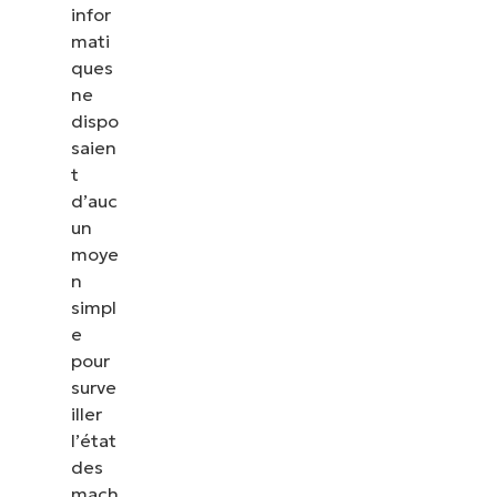
infor
mati
ques
ne
dispo
saien
t
d’auc
un
moye
n
simpl
e
pour
surve
iller
l’état
des
mach