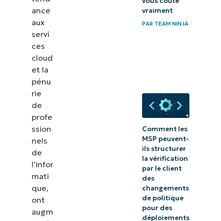
vous coûte
Que faut-il faire
ance
vraiment
pour prendre en
aux
PAR
TEAM NINJA
servi
charge de
ces
manière
cloud
proactive les
et la
environnements
pénu
de systèmes
rie
de
hétérogènes ?
profe
ssion
Comment les
Comment les
MSP peuvent-
nels
plateformes
ils structurer
de
RMM
la vérification
l’infor
par le client
permettent-
mati
des
elles aux
que,
changements
de politique
ont
fournisseurs de
pour des
augm
services
déploiements