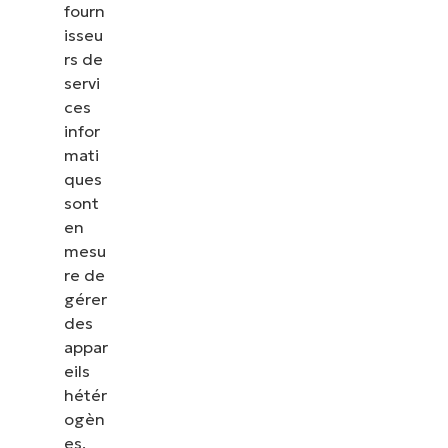
fourn
isseu
rs de
servi
ces
infor
mati
ques
sont
en
mesu
re de
gérer
des
appar
eils
hétér
ogèn
es,