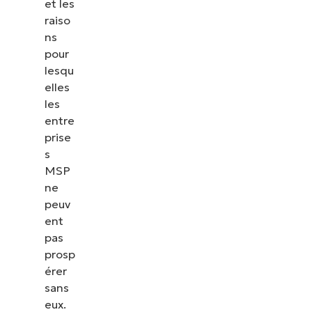
et les
raiso
ns
pour
lesqu
elles
les
entre
prise
s
MSP
ne
peuv
ent
pas
prosp
érer
sans
eux.