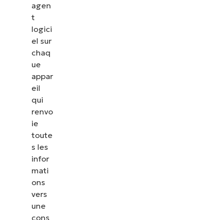
agen
t
logici
el sur
chaq
ue
appar
eil
qui
renvo
ie
toute
s les
infor
mati
ons
vers
une
cons