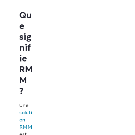
Qu
e
sig
nif
ie
RM
M
?
Une
soluti
on
RMM
est