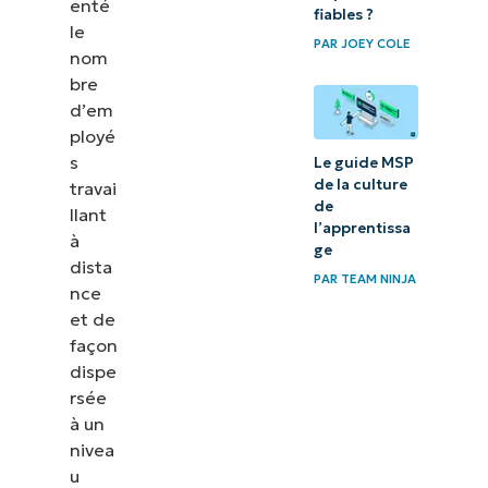
enté
fiables ?
informatiques
le
PAR
JOEY COLE
de prendre soin
nom
des
bre
d’em
environnements
ployé
informatiques ?
s
Le guide MSP
de la culture
travai
L’automatisation
de
llant
dans les
l’apprentissa
à
ge
logiciels RMM
dista
PAR
TEAM NINJA
nce
Fournissez de
et de
meilleurs
façon
services
dispe
rsée
informatiques
à un
avec le
nivea
logiciel RMM
u