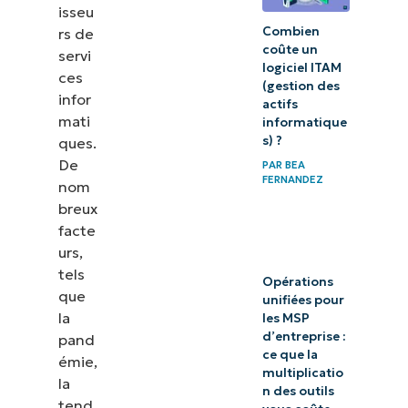
isseu
Quelles sont
Combien
rs de
les
coûte un
servi
logiciel ITAM
informations
ces
(gestion des
infor
que les
actifs
mati
informatique
fournisseurs
s) ?
ques.
de services
De
PAR
BEA
informatiques
FERNANDEZ
nom
doivent
breux
facte
conserver ?
urs,
Les
tels
Opérations
que
difficultés
unifiées pour
la
les MSP
des
d’entreprise :
pand
entreprises
ce que la
émie,
multiplicatio
MSP
la
n des outils
tend