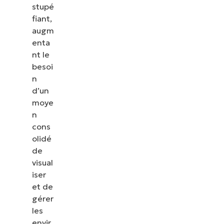
de NinjaOne
stupé
fiant,
augm
enta
nt le
besoi
n
d’un
moye
n
cons
olidé
de
visual
iser
et de
gérer
les
envir