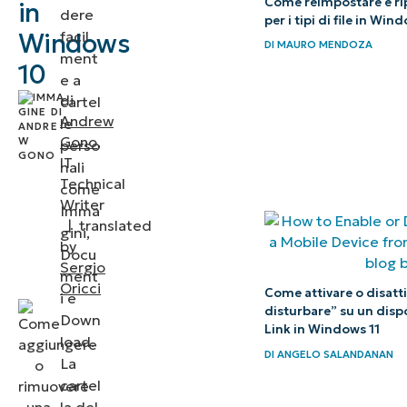
Come reimpostare e rip
in
dere
per i tipi di file in Win
facil
Windows
Risoluzione
DI
MAURO MENDOZA
ment
dei
10
e a
problemi
di
cartel
Andrew
le
Domande
Gono
,
perso
frequenti
IT
nali
Technical
(FAQ)
come
Writer
Imma
Gestire
|
translated
gini,
by
la tua
Docu
Sergio
ment
cartella
Oricci
Come attivare o disatti
i e
utente di
disturbare” su un disp
Down
Windows
Link in Windows 11
load.
DI
ANGELO SALANDANAN
La
cartel
la del