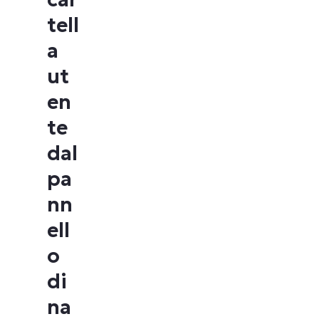
tell
a
ut
en
te
dal
pa
nn
ell
o
di
na