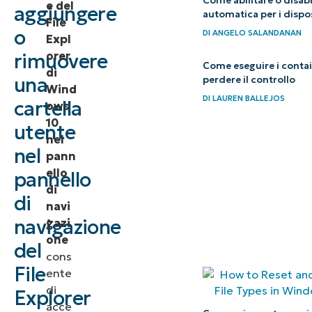
Come abilitare o disabi
e del
aggiungere
o rimuovere
automatica per i dispo
File
o
DI
ANGELO SALANDANAN
la cartella
Expl
utente dal
orer
rimuovere
Come eseguire i contai
di
pannello di
una
perdere il controllo
Wind
navigazione
DI
LAUREN BALLEJOS
cartella
ows
in Windows
10
utente
10
nel
nel
pann
Come
ello
pannello
ripristinare
di
di
navi
le
navigazione
gazi
impostazioni
one
del
predefinite
cons
del pannello
File
ente
di
di
Explorer
acce
navigazione