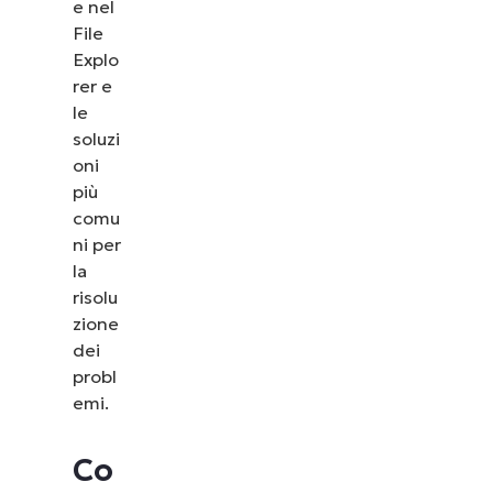
e nel
File
Explo
rer e
le
soluzi
oni
più
comu
ni per
la
risolu
zione
dei
probl
emi.
Co