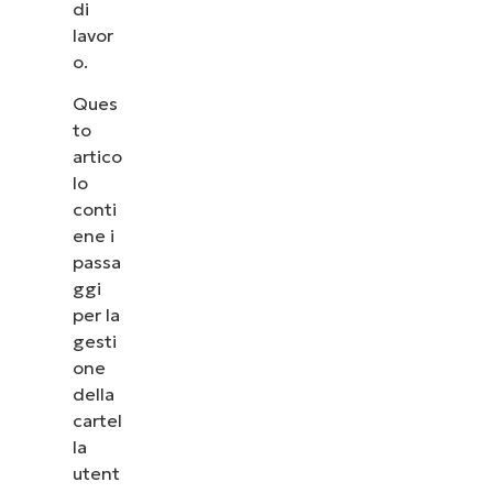
di
lavor
o.
Ques
to
artico
lo
conti
ene i
passa
ggi
per la
gesti
one
della
cartel
la
utent