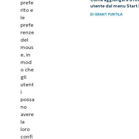
prefe
utente dal menu Start 
rito e
DI
GRANT FUNTILA
le
prefe
renze
del
mous
e, in
mod
o che
gli
utent
i
possa
no
avere
la
loro
confi