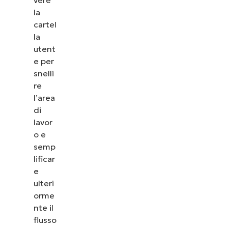
la
cartel
la
utent
e per
snelli
re
l’area
di
lavor
o e
semp
lificar
e
ulteri
orme
nte il
flusso