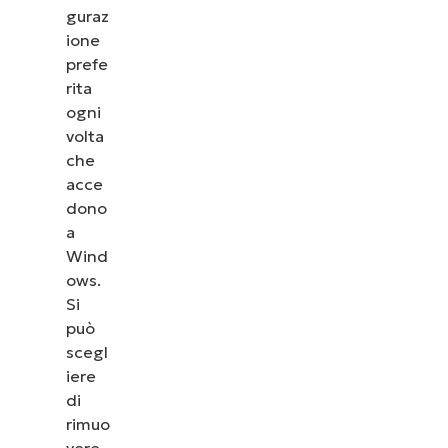
guraz
ione
prefe
rita
ogni
volta
che
acce
dono
a
Wind
ows.
Si
può
scegl
iere
di
rimuo
vere