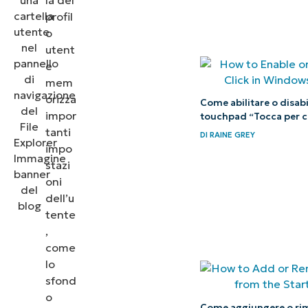
profil
o
utent
e
mem
orizza
Come abilitare o disabil
impor
touchpad “Tocca per c
tanti
DI
RAINE GREY
impo
stazi
oni
dell’u
tente
,
come
lo
sfond
o
Come aggiungere o ri