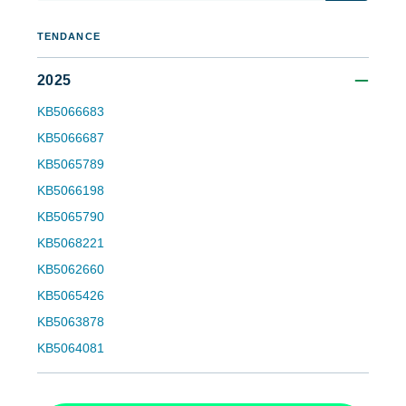
TENDANCE
2025
KB5066683
KB5066687
KB5065789
Commencez avec les analyses de KB
KB5066198
pilotées par l'IA de NinjaOne !
KB5065790
First
KB5068221
and
last
name*
KB5062660
KB5065426
Business
email*
KB5063878
KB5064081
Phone
number*