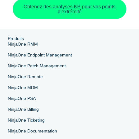
Obtenez des analyses KB pour vos points
Pays
d'extrémité
Company
name*
Produits
NinjaOne RMM
NinjaOne Endpoint Management
NinjaOne Patch Management
NinjaOne Remote
NinjaOne MDM
NinjaOne PSA
NinjaOne Billing
NinjaOne Ticketing
NinjaOne Documentation