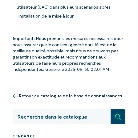
utilisateur (UAC) dans plusieurs scénarios après
l'installation de la mise à jour.
Important: Nous prenons les mesures nécessaires pour
Commencez avec les analyses de KB
nous assurer que le contenu généré par l’IA est de la
meilleure qualité possible, mais nous ne pouvons pas
pilotées par l'IA de NinjaOne !
garantir son exactitude et recommandons aux
utilisateurs de faire leurs propres recherches
First
and
indépendantes. Généré le 2025-09-30 02:01 AM
last
name*
Business
email*
Retour au catalogue de la base de connaissances
Phone
number*
Recherc
Pays
TENDANCE