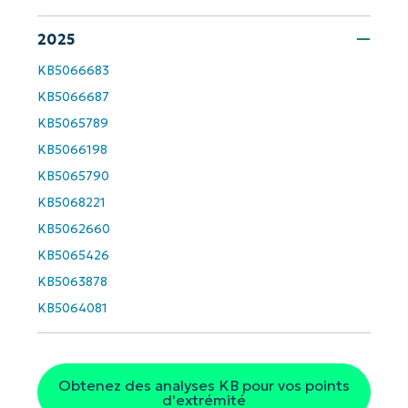
2025
Company
name*
KB5066683
KB5066687
KB5065789
KB5066198
KB5065790
KB5068221
KB5062660
KB5065426
KB5063878
KB5064081
Obtenez des analyses KB pour vos points
d'extrémité