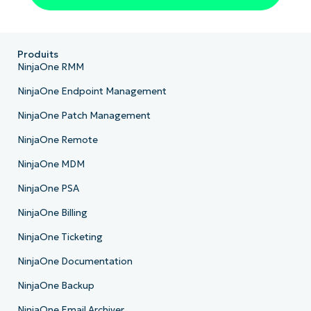
Produits
NinjaOne RMM
NinjaOne Endpoint Management
NinjaOne Patch Management
NinjaOne Remote
NinjaOne MDM
NinjaOne PSA
NinjaOne Billing
NinjaOne Ticketing
NinjaOne Documentation
NinjaOne Backup
NinjaOne Email Archiver