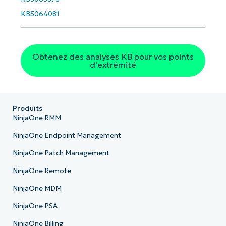
KB5064081
Obtenez des analyses KB pour vos points
d'extrémité
Produits
NinjaOne RMM
NinjaOne Endpoint Management
NinjaOne Patch Management
NinjaOne Remote
NinjaOne MDM
NinjaOne PSA
NinjaOne Billing