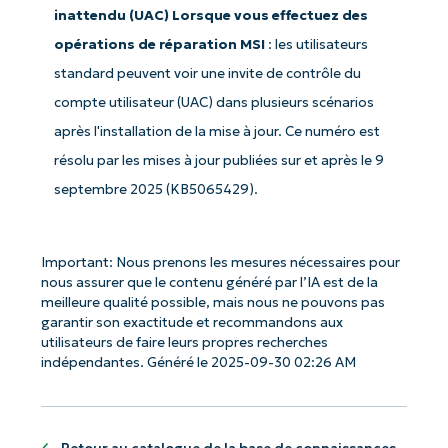
inattendu (UAC) Lorsque vous effectuez des
opérations de réparation MSI
: les utilisateurs
standard peuvent voir une invite de contrôle du
compte utilisateur (UAC) dans plusieurs scénarios
après l'installation de la mise à jour. Ce numéro est
résolu par les mises à jour publiées sur et après le 9
septembre 2025 (KB5065429).
Commencez avec les analyses de KB
pilotées par l'IA de NinjaOne !
Important: Nous prenons les mesures nécessaires pour
First
nous assurer que le contenu généré par l’IA est de la
and
meilleure qualité possible, mais nous ne pouvons pas
last
name*
garantir son exactitude et recommandons aux
utilisateurs de faire leurs propres recherches
Business
indépendantes. Généré le 2025-09-30 02:26 AM
email*
Phone
number*