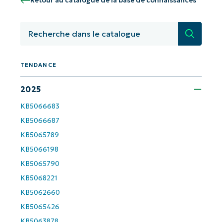
Retour au catalogue de la base de connaissances
Pays
Recherc
Company
name*
TENDANCE
2025
KB5066683
KB5066687
KB5065789
KB5066198
KB5065790
KB5068221
KB5062660
KB5065426
KB5063878