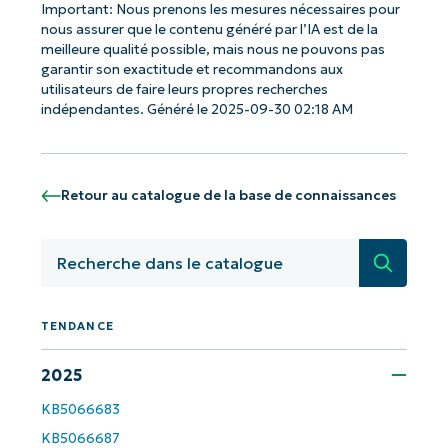
Important: Nous prenons les mesures nécessaires pour
nous assurer que le contenu généré par l’IA est de la
meilleure qualité possible, mais nous ne pouvons pas
garantir son exactitude et recommandons aux
Commencez avec les analyses de KB
utilisateurs de faire leurs propres recherches
pilotées par l'IA de NinjaOne !
indépendantes. Généré le 2025-09-30 02:18 AM
First
and
last
name*
Retour au catalogue de la base de connaissances
Business
email*
Recherc
Phone
number*
TENDANCE
Pays
2025
KB5066683
Company
KB5066687
name*