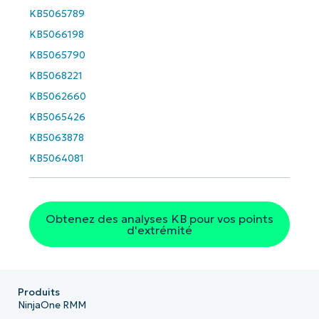
KB5065789
KB5066198
KB5065790
KB5068221
KB5062660
KB5065426
KB5063878
KB5064081
Obtenez des analyses KB pour vos points
d'extrémité
Produits
NinjaOne RMM