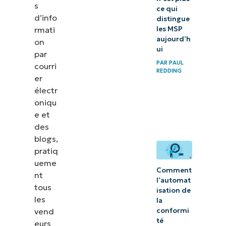
s
ce qui
d’info
distingue
rmati
les MSP
aujourd’h
on
ui
par
PAR
PAUL
courri
REDDING
er
électr
oniqu
e et
des
blogs,
pratiq
ueme
Comment
nt
l’automat
tous
isation de
les
la
vend
conformi
té
eurs