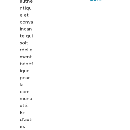
authe
ntiqu
e et
conva
incan
te qui
soit
réelle
ment
bénéf
ique
pour
la
com
muna
uté.
En
d’autr
es