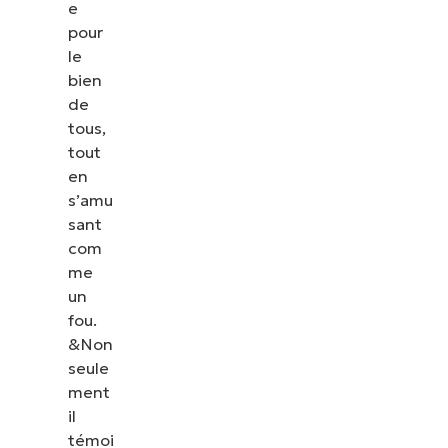
e
pour
le
bien
de
tous,
tout
en
s’amu
sant
com
me
un
fou.
&Non
seule
ment
il
témoi