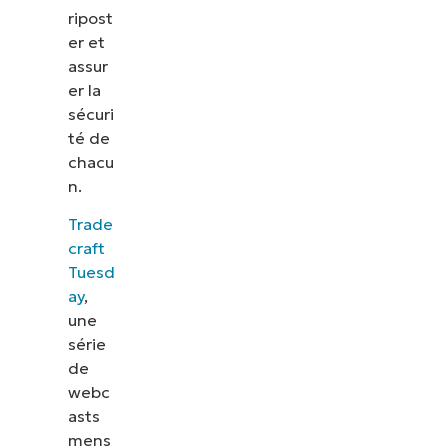
ripost
er et
assur
er la
sécuri
té de
chacu
n.
Trade
craft
Tuesd
ay
,
une
série
de
webc
asts
mens