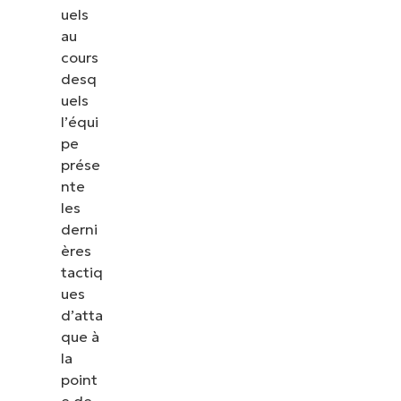
uels
au
cours
desq
uels
l’équi
pe
prése
nte
les
derni
ères
tactiq
ues
d’atta
que à
la
point