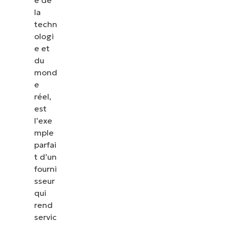
e de
la
techn
ologi
e et
du
mond
e
réel,
est
l’exe
mple
parfai
t d’un
fourni
sseur
qui
rend
servic