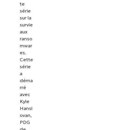
te
série
sur la
survie
aux
ranso
mwar
es.
Cette
série
a
déma
rré
avec
Kyle
Hansl
ovan,
PDG
de