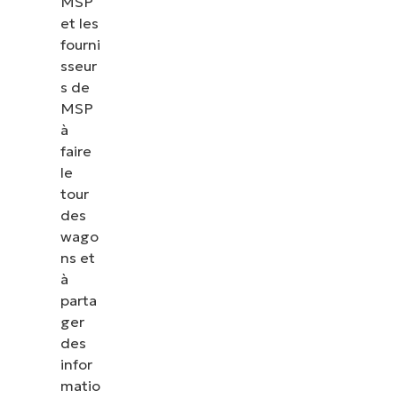
MSP
et les
fourni
sseur
s de
MSP
à
faire
le
tour
des
wago
ns et
à
parta
ger
des
infor
matio