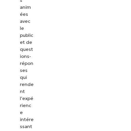
s
anim
ées
avec
le
public
et de
quest
ions-
répon
ses
qui
rende
nt
l’expé
rienc
e
intére
ssant