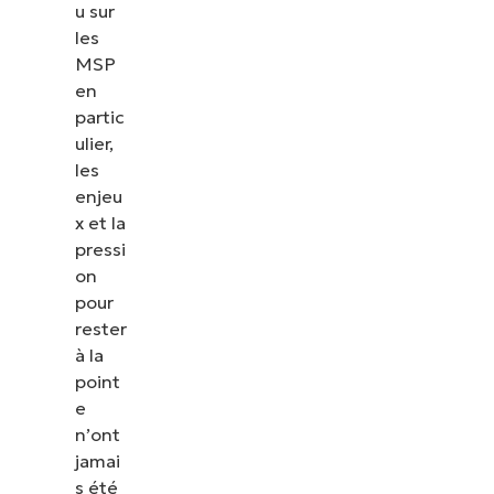
u sur
les
MSP
en
partic
ulier,
les
enjeu
x et la
pressi
on
pour
rester
à la
Voir NinjaOne en action
point
e
n’ont
Parcourez nos démonstrations à la demande pour
jamai
découvrir comment NinjaOne simplifie les tâches
s été
informatiques telles que la gestion des terminaux,