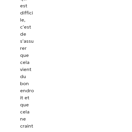
est
diffici
le,
c’est
de
s’assu
rer
que
cela
vient
du
bon
endro
it et
que
cela
ne
craint