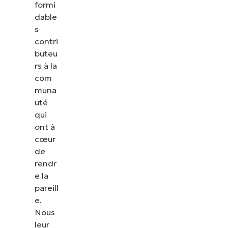
formi
dable
s
contri
buteu
rs à la
com
muna
uté
qui
ont à
cœur
de
rendr
e la
pareill
e.
Nous
leur