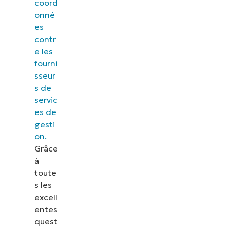
coord
onné
es
contr
e les
fourni
sseur
s de
servic
es de
gesti
on.
Grâce
à
toute
s les
excell
entes
quest