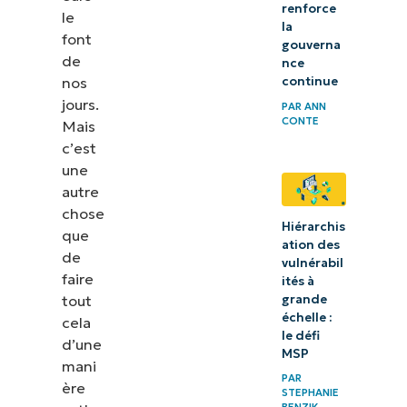
renforce
le
la
font
gouverna
de
nce
nos
continue
jours.
PAR
ANN
CONTE
Mais
c’est
une
autre
chose
Hiérarchis
que
ation des
de
vulnérabil
faire
ités à
grande
tout
échelle :
cela
le défi
d’une
MSP
mani
PAR
ère
STEPHANIE
BENZIK