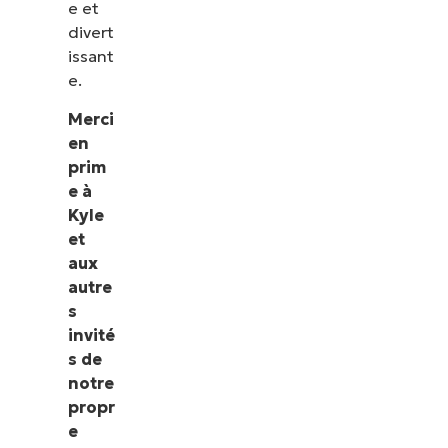
e et
divert
issant
e.
Merci
en
prim
e à
Kyle
et
aux
autre
s
invité
s de
notre
propr
e