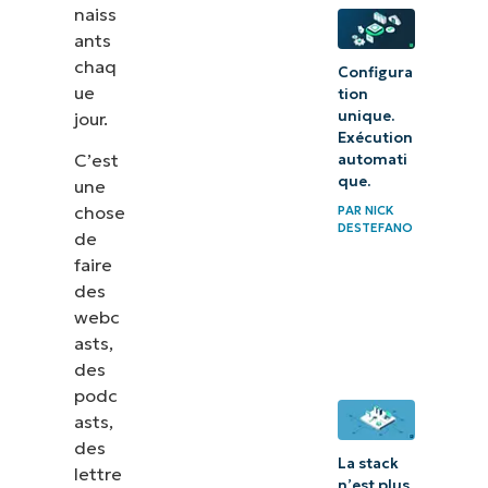
naiss
ants
chaq
Configura
ue
tion
unique.
jour.
Exécution
C’est
automati
que.
une
chose
PAR
NICK
DESTEFANO
de
faire
des
webc
asts,
des
podc
asts,
des
La stack
lettre
n’est plus