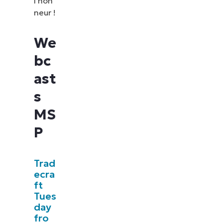
l’hon
neur !
We
bc
ast
s
MS
P
Trad
ecra
ft
Tues
day
fro