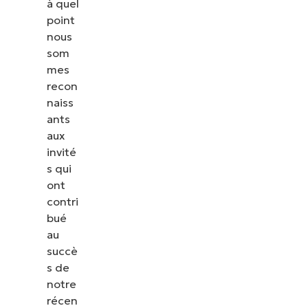
à quel
point
nous
som
mes
recon
naiss
ants
aux
invité
s qui
ont
contri
bué
au
succè
s de
notre
récen