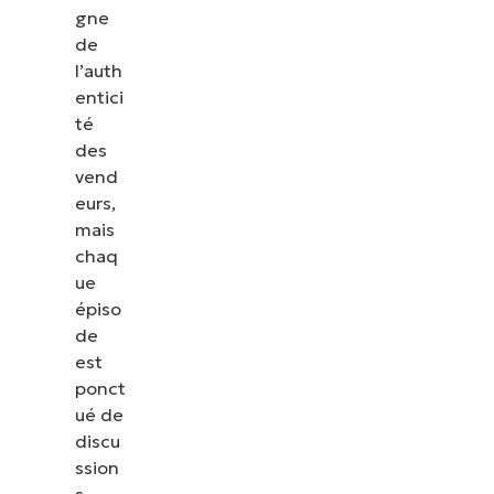
gne
de
l’auth
entici
té
des
vend
eurs,
mais
chaq
ue
épiso
de
est
ponct
ué de
discu
ssion