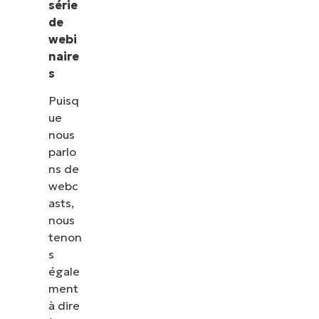
série
de
webi
naire
s
Puisq
ue
nous
parlo
ns de
webc
asts,
nous
tenon
s
égale
ment
à dire