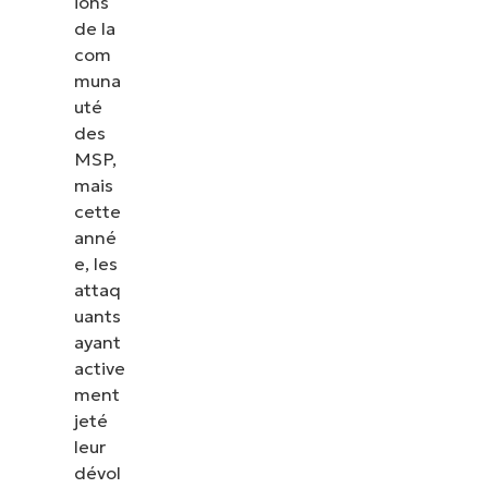
ions
de la
com
muna
uté
des
MSP,
mais
cette
anné
e, les
attaq
uants
ayant
active
ment
jeté
leur
dévol