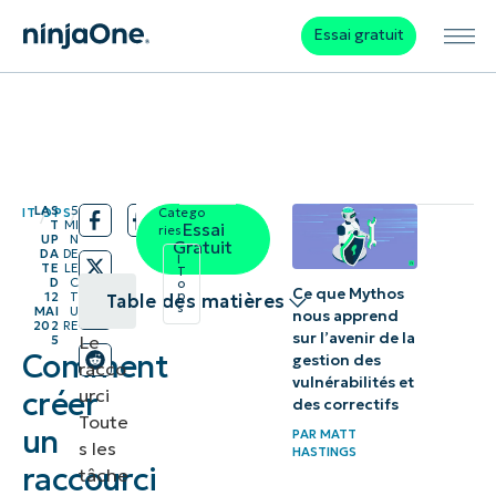
Essai gratuit
LAS
5
IT OPS
Catego
/
/
T
MI
Essai
ries:
UP
N
Gratuit
DA
DE
I
TE
LE
T
D
C
o
Ce que Mythos
p
12
T
Table des matières
s
MAI
U
nous apprend
202
RE
sur l’avenir de la
Le
5
Création
Comment
gestion des
racco
du
vulnérabilités et
urci
créer
des correctifs
raccourci
Toute
un
PAR
MATT
« Toutes
s les
HASTINGS
raccourci
tâche
les