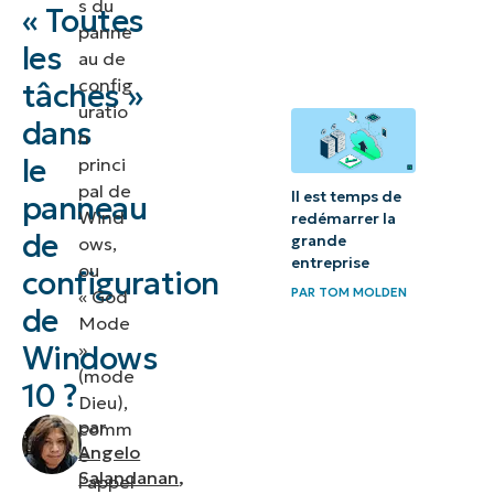
s du
« Toutes
tâches »
panne
(God
les
au de
mode)
config
tâches »
uratio
dans
Panneau de
n
configuration
le
princi
pal de
Toutes les
Il est temps de
panneau
Wind
redémarrer la
tâches –
de
grande
ows,
méthodes
entreprise
ou
configuration
alternatives
PAR
TOM MOLDEN
« God
de
Mode
Dépannage
»
Windows
Raccourci
(mode
10 ?
« Toutes les
Dieu),
par
comm
tâches » du
Angelo
e
panneau de
Salandanan
,
l’appel