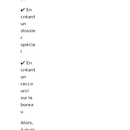
✔️ En
créant
un
dossie
r
spécia
l
✔️ En
créant
un
racco
urci
sur le
burea
u
Alors,
à quoi