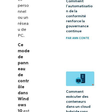
Comment
perso
l’automatisatio
nnel
n de la
conformité
ou un
renforce la
résea
gouvernance
u de
continue
PC.
PAR
ANN CONTE
Ce
mode
de
pann
eau
de
contr
ôle
Comment
dans
exécuter des
Wind
conteneurs
ows
dans un cloud
10
est
hybride sans