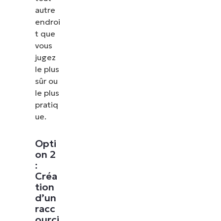
autre
endroi
t que
vous
jugez
le plus
sûr ou
le plus
pratiq
ue.
Opti
on 2
:
Créa
tion
d’un
racc
ourci