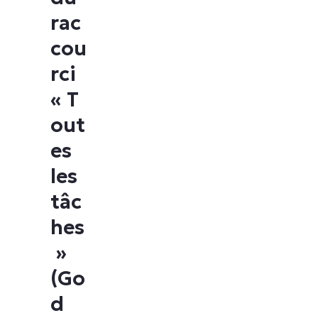
rac
cou
rci
« T
out
es
les
tâc
hes
»
(Go
d