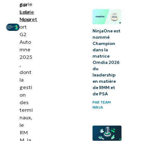
gorie
par
s du
Laurie
rapp
Mouret
ort
NinjaOne est
G2
nommé
Auto
Champion
mne
dans la
matrice
2025
Omdia 2026
,
du
dont
leadership
la
en matière
gesti
de RMM et
de PSA
on
des
PAR
TEAM
NINJA
termi
naux,
le
RM
M, la