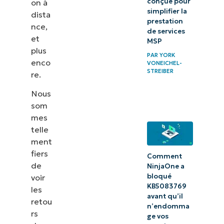
conçue pour
on à
simplifier la
dista
prestation
nce,
de services
et
MSP
plus
PAR
YORK
enco
VONEICHEL-
STREIBER
re.
Nous
som
mes
telle
ment
fiers
Comment
de
NinjaOne a
bloqué
voir
KB5083769
les
avant qu’il
retou
n’endomma
rs
ge vos