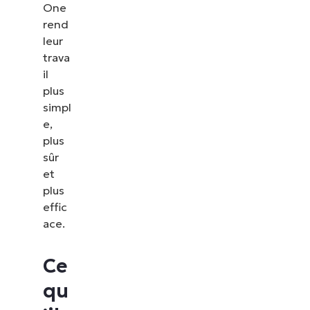
One
rend
leur
trava
il
plus
simpl
e,
plus
sûr
et
plus
effic
ace.
Ce
qu