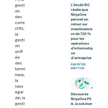
gesti
L’étude IDC
révèle que
on
NinjaOne
des
permet un
corre
retour sur
ctifs,
investisseme
la
nt de 720 %
pour les
gesti
opérations
on
d’informatiq
unifi
ue
ée
d’entreprise
des
PAR
PETER
termi
BRETTON
naux,
la
sauv
egar
Découvrez
de, la
NinjaOne PS
gesti
A, la solution