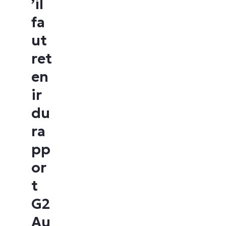
’il
fa
ut
ret
en
ir
du
ra
pp
or
t
G2
Au