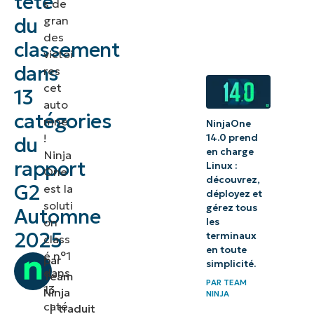
tête
s de
G2
gran
du
Automne
des
classement
2025
victoi
dans
res
Ce
cet
13
que
auto
catégories
mne
disent
NinjaOne
!
14.0 prend
du
nos
en charge
Ninja
clients
rapport
Linux :
One
découvrez,
G2
est la
Voir les
déployez et
soluti
gérez tous
Automne
rapports
on
les
complets
2025
terminaux
class
en toute
é n°1
par
simplicité.
dans
Team
PAR
TEAM
13
Ninja
NINJA
caté
|
traduit