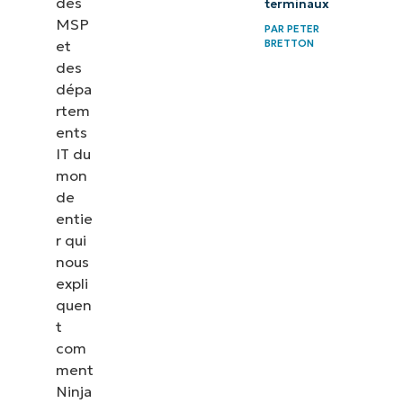
des
terminaux
MSP
PAR
PETER
BRETTON
et
des
dépa
rtem
ents
IT du
mon
de
entie
r qui
nous
expli
quen
t
com
ment
Ninja