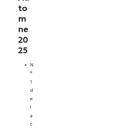
to
m
ne
20
25
N
°
1
d
e
l
a
c