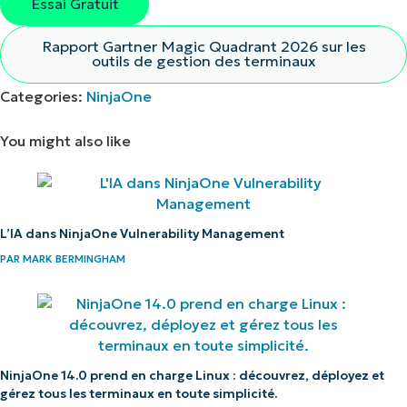
Essai Gratuit
Rapport Gartner Magic Quadrant 2026 sur les
outils de gestion des terminaux
Categories:
NinjaOne
You might also like
L’IA dans NinjaOne Vulnerability Management
PAR
MARK BERMINGHAM
Voir NinjaOne en action
NinjaOne 14.0 prend en charge Linux : découvrez, déployez et
Parcourez nos démonstrations à la demande
gérez tous les terminaux en toute simplicité.