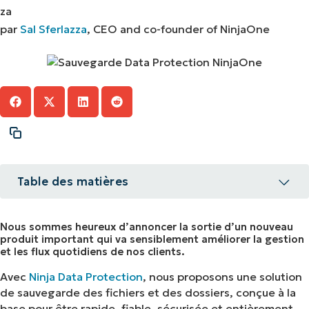
par
Sal Sferlazza
, CEO and co-founder of NinjaOne
Table des matières
Intuitif, fiable et entièrement intégré à la
Nous sommes heureux d’annoncer la sortie d’un nouveau
plateforme NinjaOne
produit important qui va sensiblement améliorer la gestion
et les flux quotidiens de nos clients.
Comment y accéder
Avec
Ninja Data Protection
, nous proposons une solution
de sauvegarde des fichiers et des dossiers, conçue à la
base pour être rapide, fiable, sécurisée et entièrement