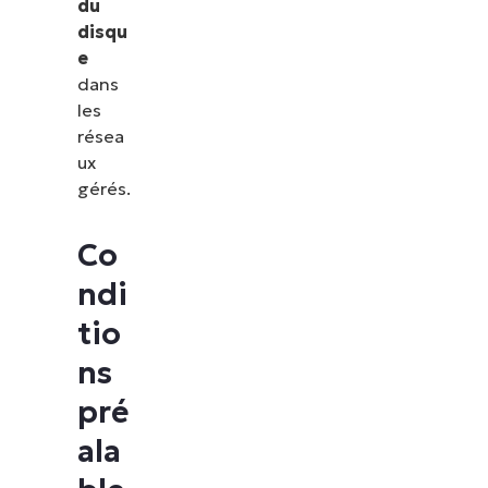
du
disqu
e
dans
les
résea
ux
gérés.
Co
ndi
tio
ns
pré
ala