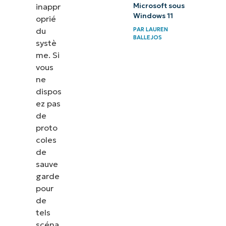
inappr
Microsoft sous
Windows 11
oprié
du
PAR
LAUREN
BALLEJOS
systè
me. Si
vous
ne
dispos
ez pas
de
proto
coles
de
sauve
garde
pour
de
tels
scéna