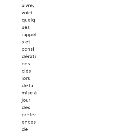
uivre,
voici
quelq
ues
rappel
s et
consi
dérati
ons
clés
lors
de la
mise à
jour
des
préfér
ences
de