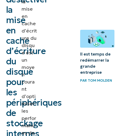
la
de la mise
la
mise
en cache
en
mise
d’écriture
cache
en
du disque
d’écrit
ure du
cache
Autres
disqu
d’écriture
e est
considérations
Il est temps de
du
un
redémarrer la
et conseils
grande
moye
disque
pour la mise
entreprise
n
en cache
pour
PAR
TOM MOLDEN
coura
d’écriture du
nt
les
d’opti
disque
périphériques
miser
Bonnes
de
les
perfor
pratiques
stockage
manc
pour la
internes
es de