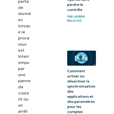
perte
perdre le
de
contrôle
donné
PAR
LAUREN
es
BALLEJOS
lorsqu
e le
proce
ssus
est
interr
ompu
par
Comment
une
activer ou
panne
désactiver la
de
synchronisation
des
coura
applications et
nt ou
des paramètres
un
pour les
arrêt
comptes