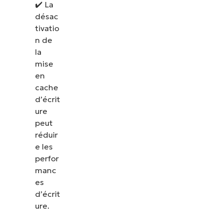
✔️ La
désac
tivatio
n de
la
mise
en
cache
d’écrit
ure
peut
réduir
e les
perfor
Voir NinjaOne en action
manc
es
d’écrit
Parcourez nos démonstrations à la demande pour
ure.
découvrir comment NinjaOne simplifie les tâches
informatiques telles que la gestion des terminaux,