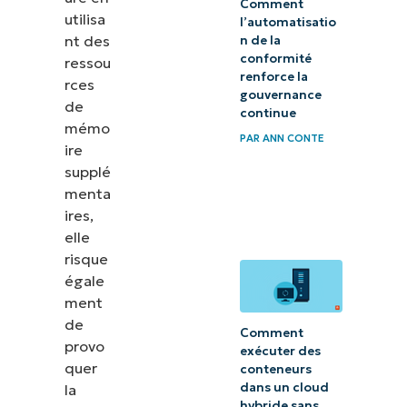
Comment
utilisa
l’automatisatio
nt des
n de la
conformité
ressou
renforce la
rces
gouvernance
de
continue
mémo
PAR
ANN CONTE
ire
supplé
menta
ires,
elle
risque
égale
ment
de
Comment
provo
exécuter des
quer
conteneurs
dans un cloud
la
hybride sans