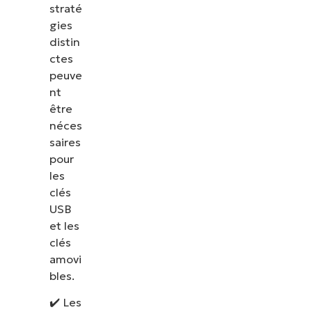
straté
gies
distin
ctes
peuve
nt
être
néces
saires
pour
les
clés
USB
et les
clés
amovi
bles.
✔️ Les