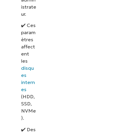
istrate
ur.
✔️ Ces
param
ètres
affect
ent
les
disqu
es
intern
es
(HDD,
SSD,
NVMe
).
✔️ Des