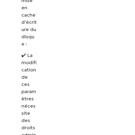
mise
en
cache
d’écrit
ure du
disqu
e :
✔️ La
modifi
cation
de
ces
param
ètres
néces
site
des
droits
admin