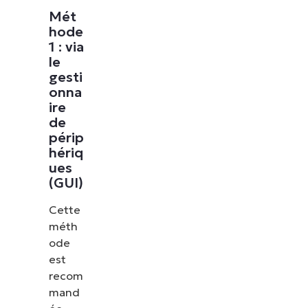
Mét
les correctifs, le MDM, la gestion des tickets et
hode
bien plus encore.
1 : via
le
Explorer les démos
gesti
onna
ire
de
périp
hériq
ues
(GUI)
Cette
méth
ode
est
recom
mand