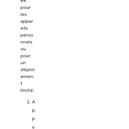
ée
pour
les
appar
eils
perso
nnels
ou
pour
un
déploi
emen
t
limité.
A
p
p
u