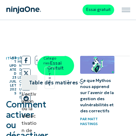
Essai gratuit
LAS
6
IT OPS
Catego
/
/
T
MI
Essai
ries:
UPD
N
Gratuit
ATE
D
I
D
E
T
23
LE
o
Ce que Mythos
p
JUIL
C
Table des matières
s
LET
T
nous apprend
202
U
sur l’avenir de la
L’activ
5
R
Conditions
E
gestion des
ation
Comment
préalables
vulnérabilités et
ou la
des correctifs
activer
et
désac
PAR
MATT
méthodes
ou
tivatio
HASTINGS
n de
de gestion
désactiver