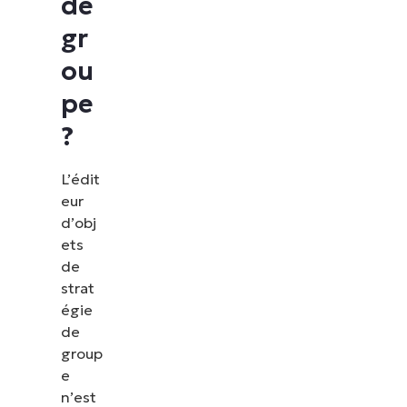
de
gr
ou
pe
?
L’édit
eur
d’obj
ets
de
strat
égie
de
group
e
n’est