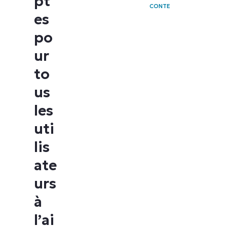
pt
CONTE
es
po
ur
to
us
les
uti
lis
ate
urs
à
l’ai