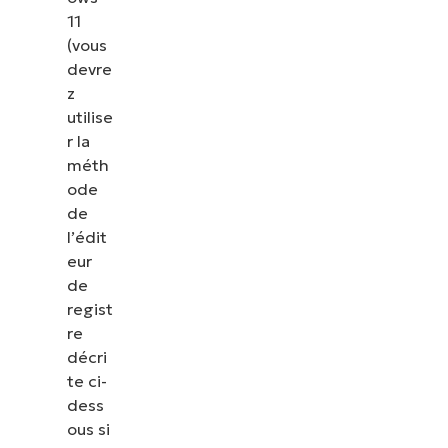
11
(vous
devre
z
utilise
r la
méth
ode
de
l’édit
eur
de
regist
re
décri
te ci-
dess
ous si