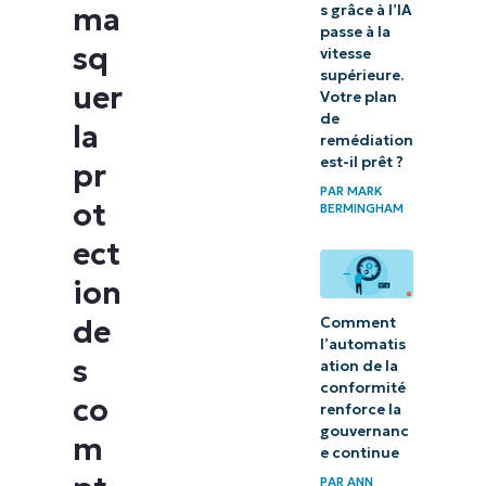
à distance
ma
s grâce à l’IA
passe à la
des
sq
vitesse
paramètres
supérieure.
uer
Votre plan
de sécurité
de
la
de Windows
remédiation
est-il prêt ?
pr
PAR
MARK
ot
BERMINGHAM
ect
ion
Comment
de
l’automatis
s
ation de la
conformité
co
renforce la
gouvernanc
m
e continue
PAR
ANN