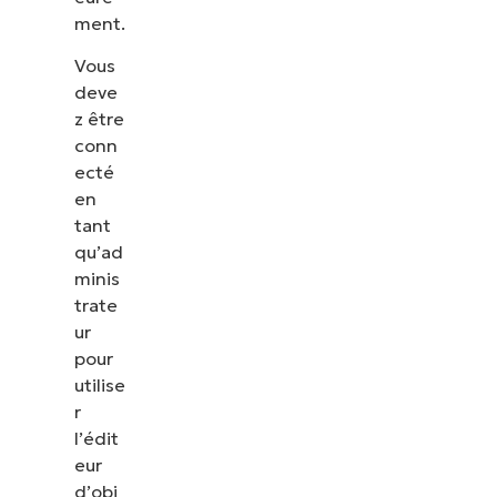
ment.
Vous
deve
z être
conn
ecté
en
tant
qu’ad
minis
trate
ur
pour
utilise
r
l’édit
eur
d’obj