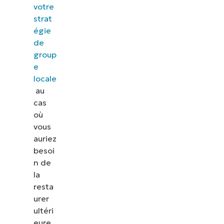
votre
strat
égie
de
group
e
locale
au
cas
où
vous
auriez
besoi
n de
la
resta
urer
ultéri
eure