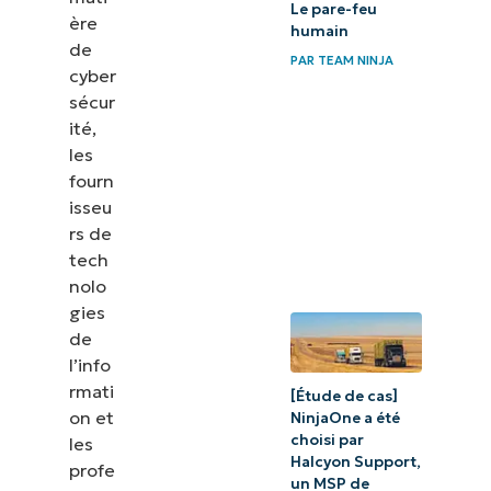
Le pare-feu
ère
contre les
humain
de
logiciels
PAR
TEAM NINJA
cyber
malveillants
sécur
ité,
Choisir la
les
meilleure
fourn
solution
isseu
rs de
anti-
tech
malware
nolo
pour votre
gies
entreprise
de
ou votre
l’info
rmati
MSP
[Étude de cas]
on et
NinjaOne a été
choisi par
les
Halcyon Support,
profe
un MSP de