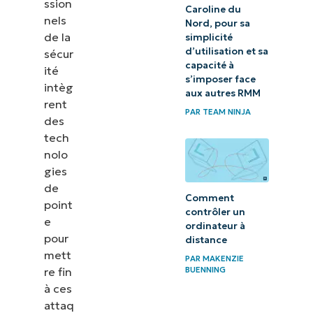
ssion
Caroline du
nels
Nord, pour sa
de la
simplicité
d’utilisation et sa
sécur
capacité à
ité
s’imposer face
intèg
aux autres RMM
rent
PAR
TEAM NINJA
des
tech
nolo
gies
de
Comment
point
contrôler un
e
ordinateur à
pour
distance
mett
PAR
MAKENZIE
re fin
BUENNING
à ces
attaq