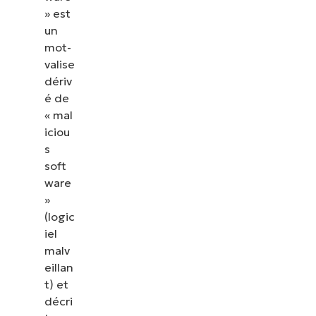
» est
un
mot-
valise
dériv
é de
« mal
iciou
s
soft
ware
»
(logic
iel
malv
eillan
t) et
décri