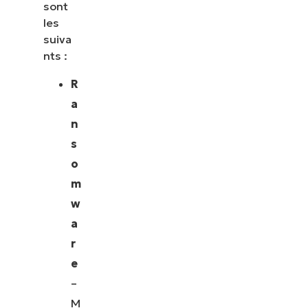
sont
les
suiva
nts :
R
a
n
s
o
m
w
a
r
e
–
M