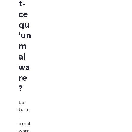
t-
ce
qu
’un
m
al
wa
re
?
Le
term
e
« mal
ware