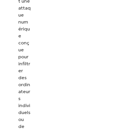
t une
attaq
ue
num
ériqu
e
conç
ue
pour
infiltr
er
des
ordin
ateur
s
indivi
duels
ou
de