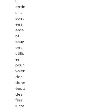
u
entie
r. Ils
sont
égal
eme
nt
souv
ent
utilis
és
pour
voler
des
donn
ées à
des
fins
lucra