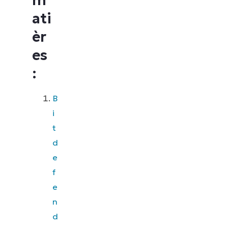
m
ati
èr
es
:
B
i
t
d
e
f
e
n
d