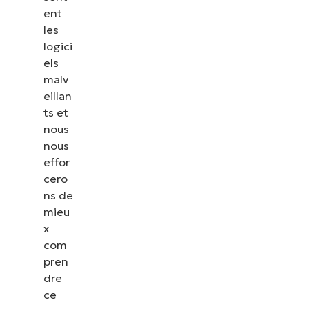
ent
les
logici
els
malv
eillan
ts et
nous
nous
effor
cero
ns de
mieu
x
com
pren
dre
ce