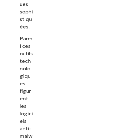
ues
sophi
stiqu
ées.
Parm
i ces
outils
tech
nolo
giqu
es
figur
ent
les
logici
els
anti-
malw