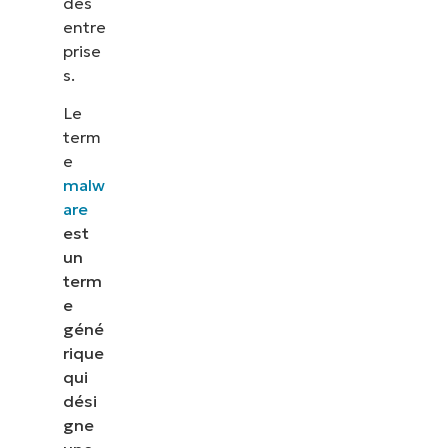
des
entre
prise
s.
Le
term
e
malw
are
est
un
term
e
géné
rique
qui
dési
gne