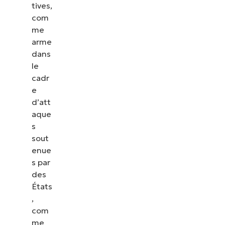
tives,
com
me
arme
dans
le
cadr
e
d’att
aque
s
sout
enue
s par
des
États
,
com
me