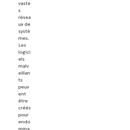
vaste
s
résea
ux de
systè
mes.
Les
logici
els
malv
eillan
ts
peuv
ent
être
créés
pour
endo
mma