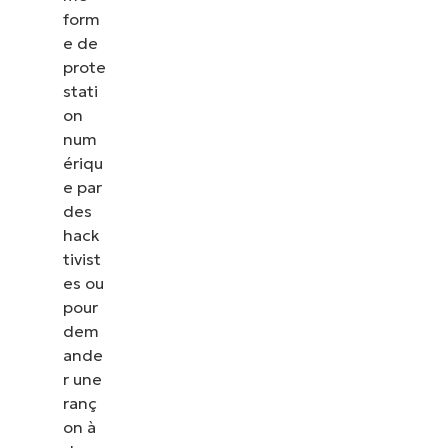
form
e de
prote
stati
on
num
ériqu
e par
des
hack
tivist
es ou
pour
dem
ande
r une
ranç
on à