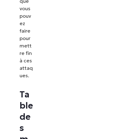
que
vous
pouv
ez
faire
pour
mett
re fin
à ces
attaq
ues.
Ta
ble
de
s