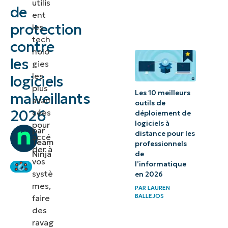
utilis
de
?
ent
protection
les
Qu’est-
tech
contre
nolo
ce
les
gies
qu’une
les
logiciels
solution
plus
Les 10 meilleurs
malveillants
anti-
avan
outils de
malware
2026
cées
déploiement de
logiciels à
pour
?
par
distance pour les
accé
Team
professionnels
der à
L’évolution
Ninja
de
vos
des
l’informatique
systè
en 2026
stratégies
mes,
PAR
LAUREN
de lutte
BALLEJOS
faire
contre les
des
ravag
logiciels