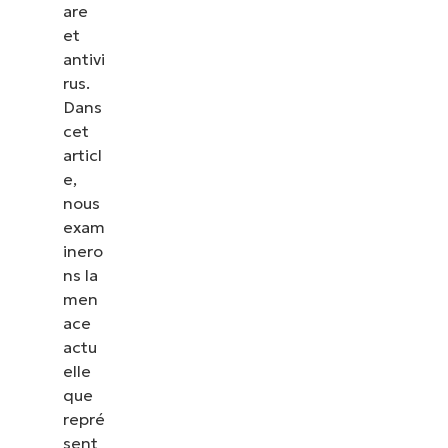
are
et
antivi
rus.
Dans
cet
articl
e,
nous
exam
inero
ns la
men
ace
actu
elle
que
repré
sent