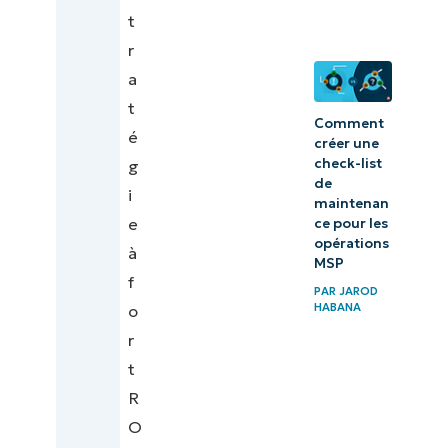
t
r
a
t
Comment
é
créer une
check-list
g
de
i
maintenan
e
ce pour les
opérations
à
MSP
f
PAR
JAROD
HABANA
o
r
t
R
O