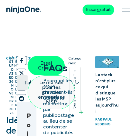
Essai gratuit
LA
1
CROISSANCE MSP
Catego
/
/
ST
5
Essai
ries:
FAQs
UP
M
Gratuit
D
I
C
AT
N
La stack
r
ED
D
o
Pourquoi les
n’est plus
is
Le manuel
26
E
Table des matières
s
MSP
N
L
pour les
ce qui
a
O
E
devraient-ils
grandes
n
distingue
VE
C
c
Chaque
entreprises
utiliser le
M
T
e
les MSP
MSP
BR
U
M
marketing
chose en
S
aujourd’hu
E
R
P
par
20
E
i
son temps :
25
P
publipostage
Idées
PAR
PAUL
au lieu de se
Préparez le
o
REDDING
contenter
de
terrain pour
de publicités
i