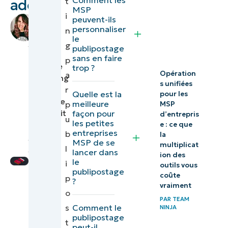
t
adorer
MSP
i
Adaptez à
peuvent-ils
par
personnaliser
n
vos moyens
Rachel
le
Spatz
,
g
votre
publipostage
VP
sans en faire
p
programme
Revenue
trop ?
Opération
a
de
Marketing
s unifiées
r
at
marketing
Quelle est la
pour les
NinjaOne
meilleure
p
par mailing
MSP
|
traduit
façon pour
d’entrepris
u
postal
les petites
par
e : ce que
entreprises
b
la
Hedi
MSP de se
Vous
multiplicat
Zayani
l
lancer dans
ion des
n’avez pas
le
i
outils vous
publipostage
le temps
coûte
p
?
vraiment
de faire
o
PAR
TEAM
du
Comment le
s
NINJA
marketing
publipostage
t
peut-il