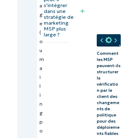
?
s'intégrer
a
dans une
g
stratégie de
marketing
e
MSP plus
(
large ?
o
u
Comment
m
les MSP
peuvent-ils
a
structurer
i
la
vérificatio
l
n par le
i
client des
changeme
n
nts de
g
politique
pour des
p
déploieme
o
nts fiables