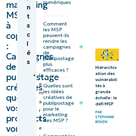
numériques
marketing
un
n
?
programme
MSP
t
de
à
Comment
s
les MSP
marketing
copier
c
peuvent-ils
direct
rendre les
l
:
campagnes
efficace
é
de
Campagnes
publipostage
s
Copiez ces
plus
de
Hiérarchis
efficaces ?
idées pour
ation des
publipostage
L
des
vulnérabili
e
créatives
Quelles sont
tés à
campagnes
les idées
grande
m
que
de
créatives de
échelle : le
a
publipostage
défi MSP
marketing
vos
pour le
r
PAR
par mailing
marketing
prospects
STEPHANIE
k
des MSP ?
BENZIK
postal qui
vont
e
fonctionnent
Comment les