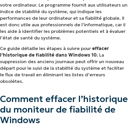
du moniteur de fiabilité de Windows
votre ordinateur. Le programme fournit aux utilisateurs un
indice de stabilité du système, qui indique les
Résolution des problèmes courants liés à
performances de leur ordinateur et sa fiabilité globale. Il
est donc utile aux professionnels de l’informatique, car il
l’effacement de l’historique de fiabilité
les aide à identifier les problèmes potentiels et à évaluer
l’état de santé du système.
FAQ
Ce guide détaille les étapes à suivre pour
effacer
Effacez votre historique de fiabilité pour faciliter
l’historique de fiabilité dans Windows 10.
La
le dépannage
suppression des anciens journaux peut offrir un nouveau
départ pour le suivi de la stabilité du système et faciliter
le flux de travail en éliminant les listes d’erreurs
obsolètes.
Comment effacer l’historique
du moniteur de fiabilité de
Windows