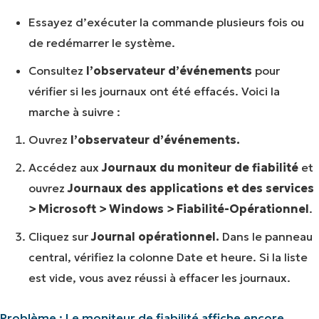
Essayez d’exécuter la commande plusieurs fois ou
de redémarrer le système.
Consultez
l’observateur d’événements
pour
vérifier si les journaux ont été effacés. Voici la
marche à suivre :
Ouvrez
l’observateur d’événements.
Accédez aux
Journaux du moniteur de fiabilité
et
ouvrez
Journaux des applications et des services
> Microsoft > Windows > Fiabilité-Opérationnel
.
Cliquez sur
Journal opérationnel.
Dans le panneau
Voir NinjaOne en action
central, vérifiez la colonne Date et heure. Si la liste
Parcourez nos démonstrations à la demande
est vide, vous avez réussi à effacer les journaux.
pour découvrir comment NinjaOne simplifie les
tâches informatiques telles que la gestion des
Problème : Le moniteur de fiabilité affiche encore
terminaux, les correctifs, le MDM, la gestion