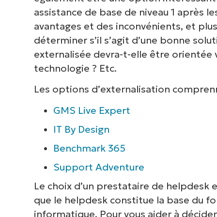
V
assistance de base de niveau 1 après les 
avantages et des inconvénients, et plus
déterminer s’il s’agit d’une bonne solut
P
externalisée devra-t-elle être orientée v
d
technologie ? Etc.
inf
cor
Les options d’externalisation compren
GMS Live Expert
IT By Design
Benchmark 365
Support Adventure
Le choix d’un prestataire de helpdesk ex
que le helpdesk constitue la base du f
informatique. Pour vous aider à décide