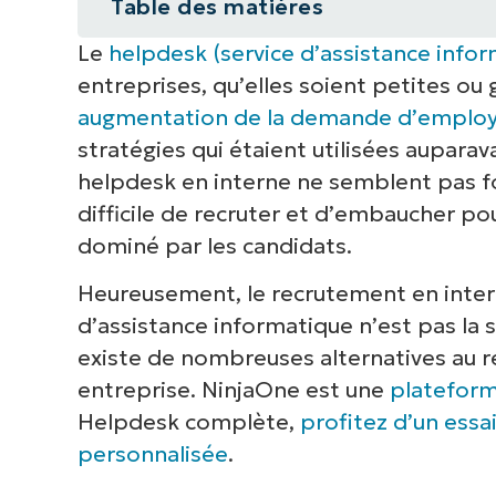
Table des matières
Le
helpdesk (service d’assistance info
Alternatives à l’embauche en inte
entreprises, qu’elles soient petites ou
informatique)
augmentation de la demande d’employ
L’importance d’utiliser des outils 
stratégies qui étaient utilisées aupara
helpdesk
helpdesk en interne ne semblent pas fon
difficile de recruter et d’embaucher pou
Le recrutement en interne pour le
dominé par les candidats.
Heureusement, le recrutement en inter
d’assistance informatique n’est pas la 
existe de nombreuses alternatives au r
entreprise. NinjaOne est une
plateform
Helpdesk complète,
profitez d’un essai
personnalisée
.