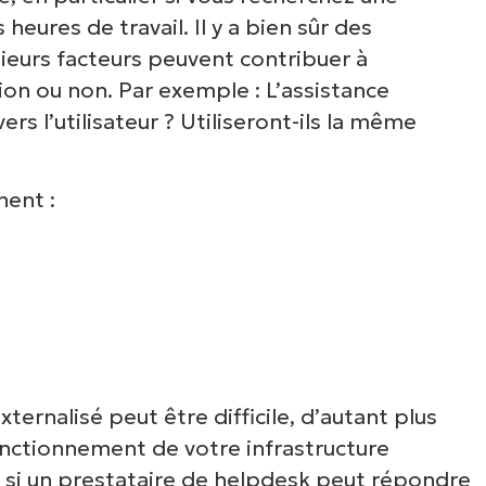
oir NinjaOne en acti
heures de travail. Il y a bien sûr des
ieurs facteurs peuvent contribuer à
ion ou non. Par exemple : L’assistance
arcourez nos démonstrations à la demande po
ers l’utilisateur ? Utiliseront-ils la même
écouvrir comment NinjaOne simplifie les tâch
ormatiques telles que la gestion des terminaux,
rectifs, le MDM, la gestion des tickets et bien 
nent :
encore.
Explorer les démos
ternalisé peut être difficile, d’autant plus
onctionnement de votre infrastructure
r si un prestataire de helpdesk peut répondre