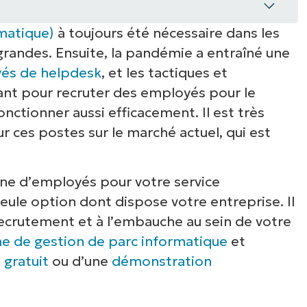
rmatique)
à toujours été nécessaire dans les
rne pour le helpdesk (service d’assistance
 grandes. Ensuite, la pandémie a entraîné une
és de helpdesk
, et les tactiques et
informatiques simples et intuitifs pour le
vant pour recruter des employés pour le
ctionner aussi efficacement. Il est très
r ces postes sur le marché actuel, qui est
 helpdesk n’est pas votre seule option
ne d’employés pour votre service
seule option dont dispose votre entreprise. Il
ecrutement et à l’embauche au sein de votre
e de gestion de parc informatique
et
 gratuit
ou d’une
démonstration