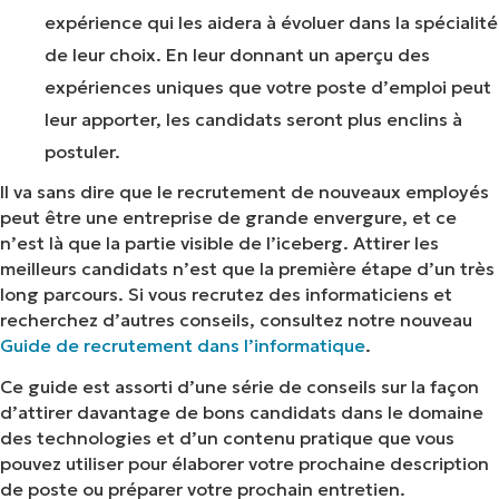
tâches informatiques telles que la gestion des
expérience qui les aidera à évoluer dans la spécialité
terminaux, les correctifs, le MDM, la gestion
de leur choix. En leur donnant un aperçu des
des tickets et bien plus encore.
expériences uniques que votre poste d’emploi peut
Explorer les démos
leur apporter, les candidats seront plus enclins à
postuler.
Il va sans dire que le recrutement de nouveaux employés
peut être une entreprise de grande envergure, et ce
n’est là que la partie visible de l’iceberg. Attirer les
meilleurs candidats n’est que la première étape d’un très
long parcours. Si vous recrutez des informaticiens et
recherchez d’autres conseils, consultez notre nouveau
Guide de recrutement dans l’informatique
.
Ce guide est assorti d’une série de conseils sur la façon
d’attirer davantage de bons candidats dans le domaine
des technologies et d’un contenu pratique que vous
pouvez utiliser pour élaborer votre prochaine description
de poste ou préparer votre prochain entretien.