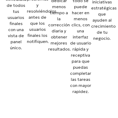
dedicar
todo se
iniciativas
y
de todos
menos
puede
estratégicas
resolviéndolos
tus
tiempo a
hacer en
que
antes de
usuarios
la
menos
ayuden al
que los
finales
corrección
clics, con
crecimiento
usuarios
con una
diaria y
una
de tu
finales los
vista de
obtener
interfaz
negocio.
notifiquen.
panel
mejores
de usuario
único.
resultados.
rápida y
receptiva
para que
puedas
completar
las tareas
con mayor
rapidez.