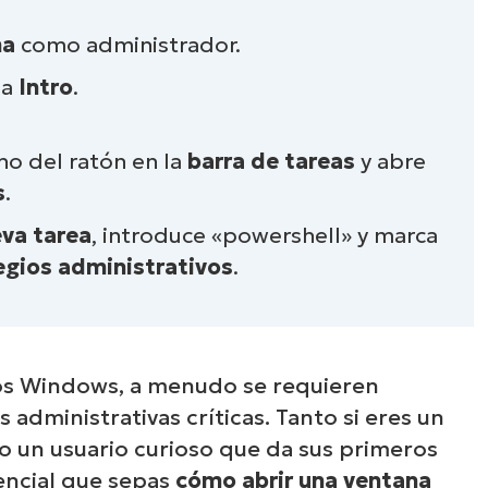
ma
como administrador.
sa
Intro
.
ho del ratón en la
barra de tareas
y abre
s
.
eva tarea
, introduce «powershell» y marca
legios administrativos
.
vos Windows, a menudo se requieren
 administrativas críticas. Tanto si eres un
 un usuario curioso que da sus primeros
sencial que sepas
cómo abrir una ventana