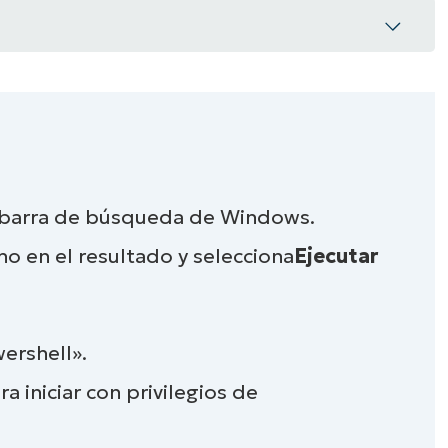
l con privilegios elevados?
a barra de búsqueda de Windows.
e PowerShell con privilegios elevados en
ho en el resultado y selecciona
Ejecutar
entana de PowerShell con privilegios
ershell».
a iniciar con privilegios de