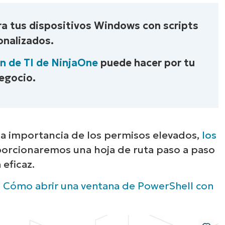
Descubre NinjaOne e
ra tus dispositivos Windows con scripts
acción
onalizados.
n de TI de NinjaOne
puede hacer por tu
plora nuestras demos bajo demanda y descu
egocio.
 NinjaOne simplifica tareas de TI como la ge
dpoints, el parcheo, el MDM, la gestión de tic
mucho más.
la importancia de los permisos elevados,
los
Explora las demos
orcionaremos una hoja de ruta paso a paso
 eficaz.
a
Cómo abrir una ventana de PowerShell con