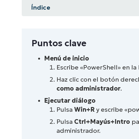
Índice
Resumen instantáneo
Puntos clave
Puntos clave
¿Qué es una ventana de PowerShel
Menú de inicio
Escribe «PowerShell» en l
Métodos para abrir una ventana d
Windows 10/11
Haz clic con el botón derec
como administrador
.
Casos habituales de uso de una v
Ejecutar diálogo
elevados
Pulsa
Win+R
y escribe «pow
Consejos y buenas prácticas
Pulsa
Ctrl+Mayús+Intro
par
administrador.
En resumen