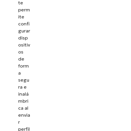
cómo NinjaOne simplifica tareas de TI como la
te
gestión de endpoints, el parcheo, el MDM, la
perm
gestión de tickets y mucho más.
ite
confi
gurar
Explora las demos
disp
ositiv
os
de
form
a
segu
ra e
inalá
mbri
ca al
envia
r
perfil