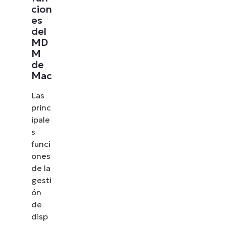
cion
es
del
MD
M
de
Mac
Las
princ
ipale
s
funci
ones
de la
gesti
ón
de
disp