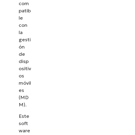
com
patib
le
con
la
gesti
ón
de
disp
ositiv
os
móvil
es
(MD
Descubre NinjaOne en
M).
acción
Este
soft
Explora nuestras demos bajo demanda y descubre
ware