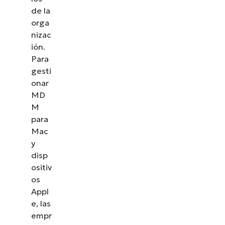
de la
orga
nizac
ión.
Para
gesti
onar
MD
M
para
Mac
y
disp
ositiv
os
Appl
e, las
empr