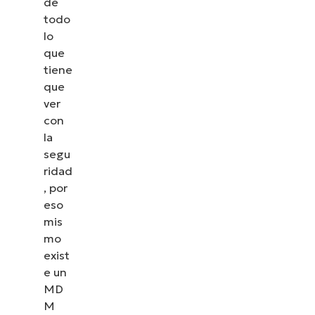
de
todo
lo
que
tiene
que
ver
con
la
segu
ridad
, por
eso
mis
mo
exist
e un
MD
M