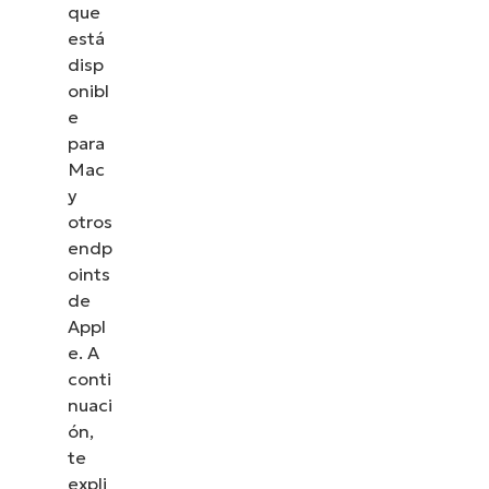
que
está
disp
onibl
e
para
Mac
y
otros
endp
oints
de
Appl
e. A
conti
nuaci
ón,
te
expli