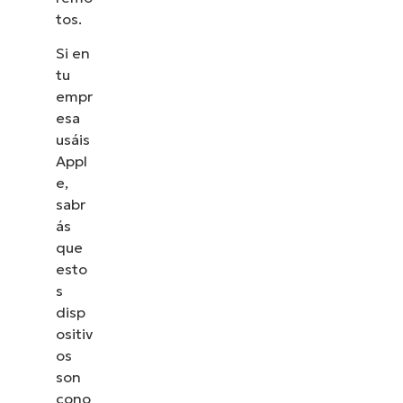
tos.
Si en
tu
empr
esa
usáis
Appl
e,
sabr
ás
que
esto
s
disp
ositiv
os
son
cono