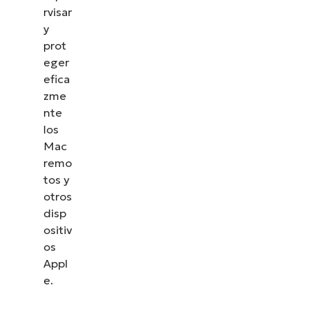
rvisar
y
prot
eger
efica
zme
nte
los
Mac
remo
tos y
otros
disp
ositiv
os
Appl
e.