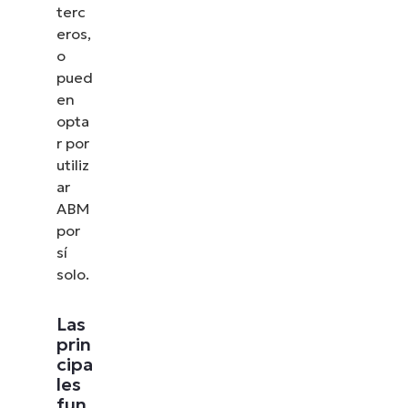
terc
eros,
o
pued
en
opta
r por
utiliz
ar
ABM
por
sí
solo.
Las
prin
cipa
les
fun