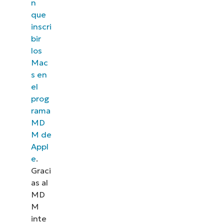
n
que
inscri
bir
los
Mac
s en
el
prog
rama
MD
M de
Appl
e
.
Graci
as al
MD
M
inte