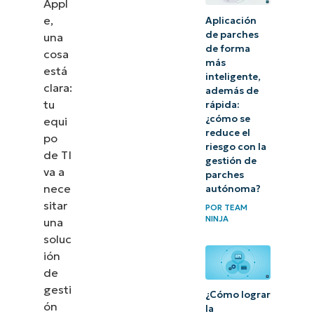
Appl
e,
Aplicación
de parches
una
de forma
cosa
más
está
inteligente,
clara:
además de
tu
rápida:
¿cómo se
equi
reduce el
po
riesgo con la
de TI
gestión de
va a
parches
nece
autónoma?
sitar
POR
TEAM
NINJA
una
soluc
ión
de
gesti
¿Cómo lograr
ón
la