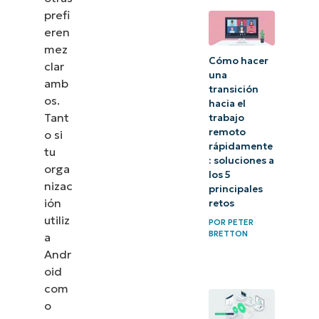
prefi
eren
mez
Cómo hacer
clar
una
amb
transición
os.
hacia el
Tant
trabajo
remoto
o si
rápidamente
tu
: soluciones a
orga
los 5
nizac
principales
ión
retos
utiliz
POR
PETER
BRETTON
a
Andr
oid
com
o