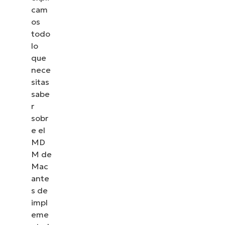
cam
os
todo
lo
que
nece
sitas
sabe
r
sobr
e el
MD
M de
Mac
ante
s de
impl
eme