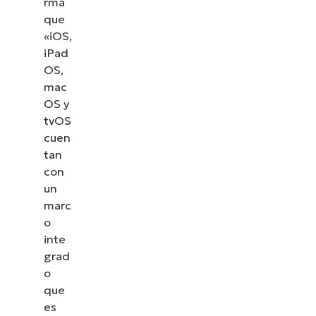
rma
que
«iOS,
iPad
OS,
mac
OS y
tvOS
cuen
tan
con
un
marc
o
inte
grad
o
que
es