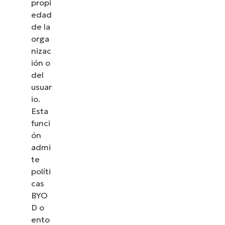
propi
edad
de la
orga
nizac
ión o
del
usuar
io.
Esta
funci
ón
admi
te
políti
cas
BYO
D o
ento