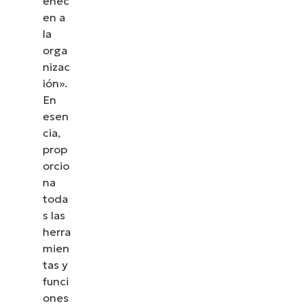
enec
en a
la
orga
nizac
ión».
En
esen
cia,
prop
orcio
na
toda
s las
herra
mien
tas y
funci
ones