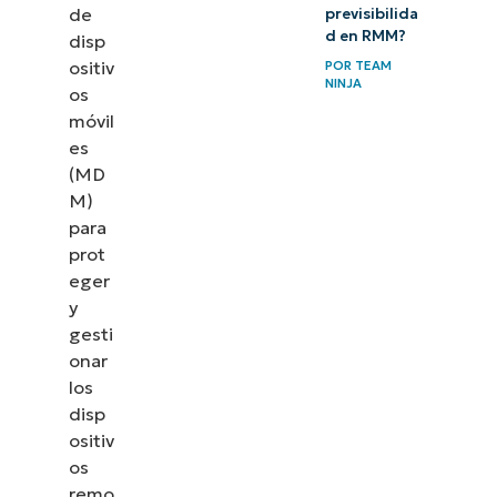
de
previsibilida
d en RMM?
disp
ositiv
POR
TEAM
NINJA
os
móvil
es
(MD
M)
para
prot
eger
y
gesti
onar
los
disp
ositiv
os
remo