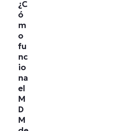
¿C
ó
m
o
fu
nc
io
na
el
M
D
M
de