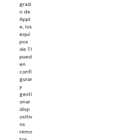
grad
o de
Appl
e, los
equi
pos
de TI
pued
en
confi
gurar
y
gesti
onar
disp
ositiv
os
remo
tos