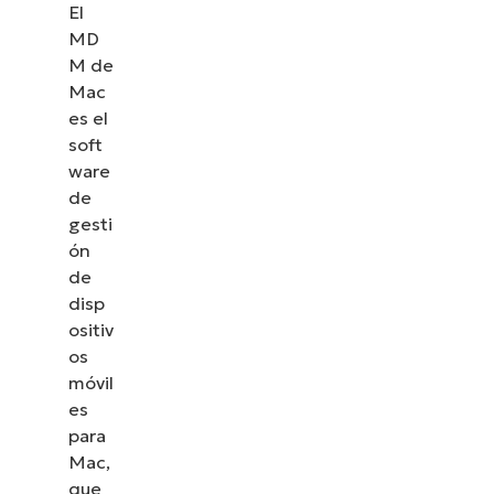
El
MD
M de
Mac
es el
soft
ware
de
gesti
ón
de
disp
ositiv
os
móvil
es
para
Mac,
que