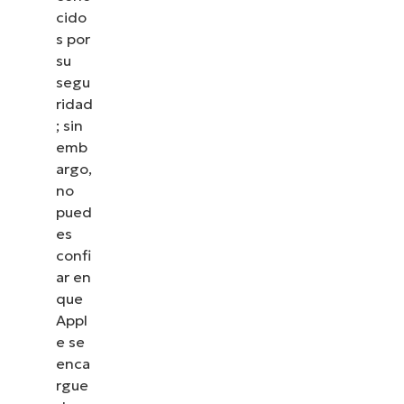
cido
s por
su
segu
ridad
; sin
emb
argo,
no
pued
es
confi
ar en
que
Appl
e se
enca
rgue