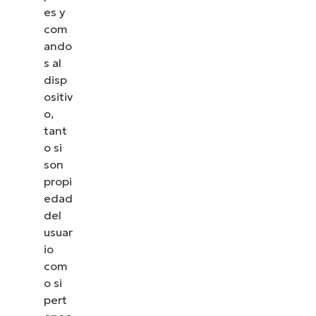
es y
com
ando
s al
disp
ositiv
o,
tant
o si
son
propi
edad
del
usuar
io
com
o si
pert