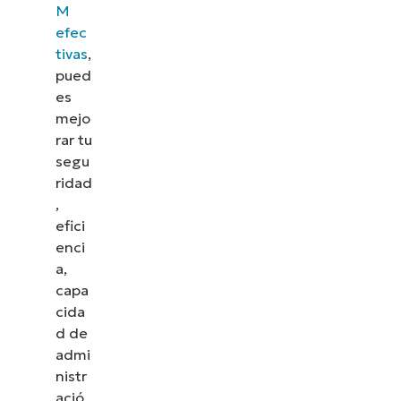
M
efec
tivas
,
pued
es
mejo
rar tu
segu
ridad
,
efici
enci
a,
capa
cida
d de
admi
nistr
ació