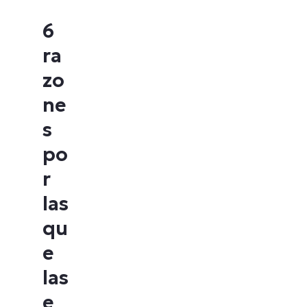
6
ra
zo
ne
s
po
r
las
qu
e
las
e