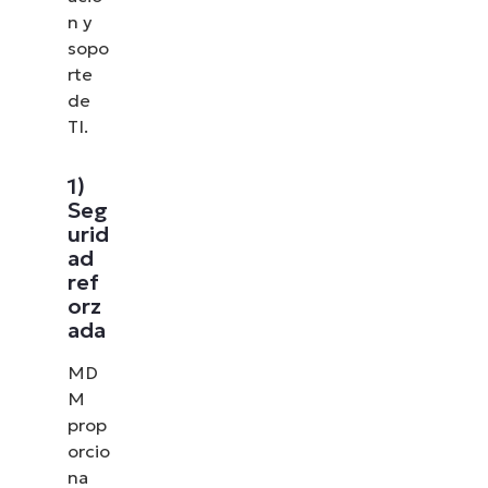
n y
sopo
rte
de
TI.
1)
Seg
urid
ad
ref
orz
ada
MD
M
prop
orcio
na