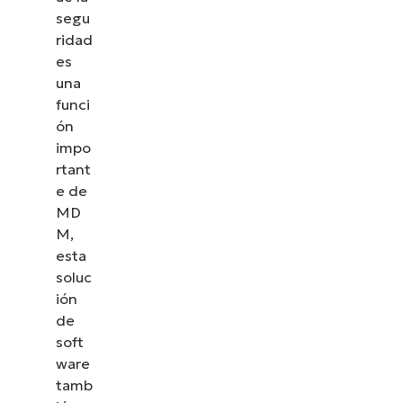
segu
ridad
es
una
funci
ón
impo
rtant
e de
MD
M,
esta
soluc
ión
de
soft
ware
tamb