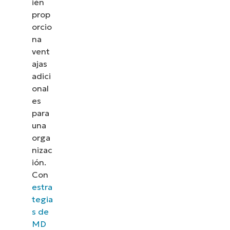
ién
prop
orcio
na
vent
ajas
adici
onal
es
para
una
orga
nizac
ión.
Con
estra
tegia
s de
MD