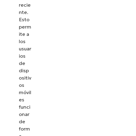
recie
nte.
Esto
perm
ite a
los
usuar
ios
de
disp
ositiv
os
móvil
es
funci
onar
de
form
a