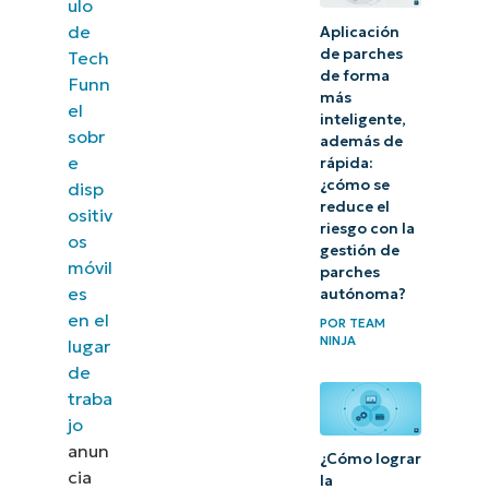
ulo
de
Aplicación
de parches
Tech
de forma
Funn
más
el
inteligente,
sobr
además de
e
rápida:
¿cómo se
disp
reduce el
ositiv
riesgo con la
os
gestión de
móvil
parches
es
autónoma?
en el
POR
TEAM
NINJA
lugar
de
traba
jo
anun
¿Cómo lograr
cia
la