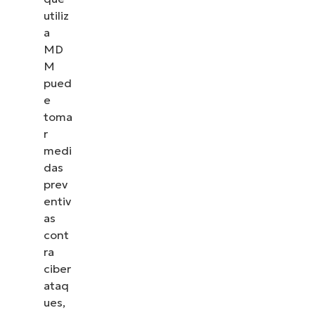
utiliz
a
MD
M
pued
e
toma
r
medi
das
prev
entiv
as
cont
ra
ciber
ataq
ues,