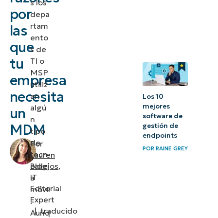
s los
por
empresas
depa
rtam
las
necesitan
ento
una gestión
que
s de
de
tu
TI o
dispositivos
MSP
empresa
utiliz
móviles
necesita
an
Los 10
Por qué es
mejores
algú
un
software de
n
importante
MDM
gestión de
tipo
la gestión
endpoints
de
Por
de los
POR
RAINE GREY
tecn
Lauren
dispositivos
ologí
Ballejos
,
móviles
IT
a
Editorial
móvil
Gestión de
Expert
.
|
traducido
Aunq
dispositivos