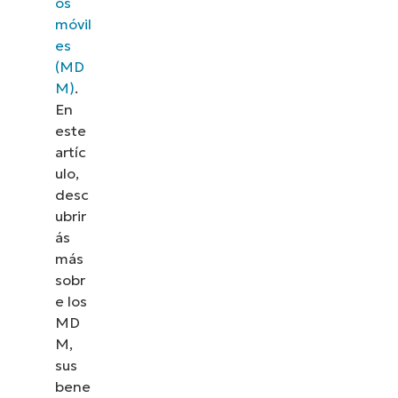
os
móvil
es
(MD
M)
.
En
este
artíc
ulo,
desc
ubrir
ás
más
sobr
e los
MD
M,
sus
bene