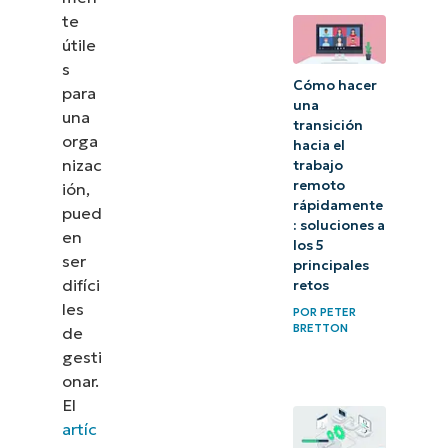
soluciones
te
MDM y
útile
RMM de
s
Cómo hacer
para
NinjaOne
una
una
transición
orga
hacia el
nizac
trabajo
remoto
ión,
rápidamente
pued
: soluciones a
en
los 5
ser
principales
difíci
retos
les
POR
PETER
BRETTON
de
gesti
onar.
El
artíc