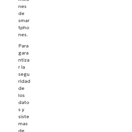
nes
de
smar
tpho
nes.
Para
gara
ntiza
r la
segu
ridad
de
los
dato
s y
siste
mas
de