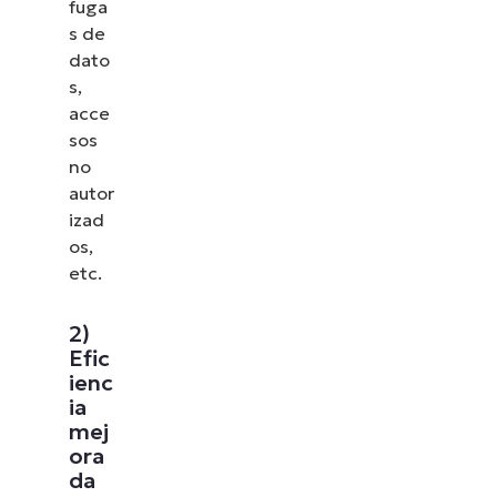
fuga
s de
dato
s,
acce
sos
no
autor
izad
os,
etc.
2)
Efic
ienc
ia
mej
ora
da