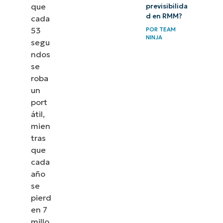
que
previsibilida
d en RMM?
cada
53
POR
TEAM
NINJA
segu
ndos
se
roba
un
port
átil,
mien
tras
que
cada
año
se
pierd
en 7
millo