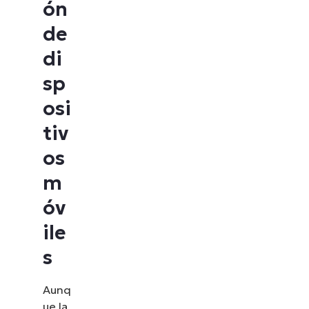
ón
de
di
sp
osi
tiv
os
m
óv
ile
s
Aunq
ue la