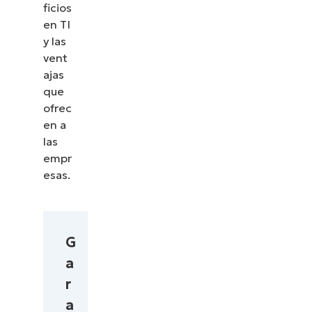
ficios
en TI
y las
vent
ajas
que
ofrec
en a
las
empr
esas.
G
a
r
a