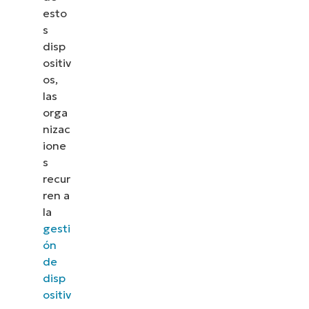
esto
s
disp
ositiv
os,
las
orga
nizac
ione
s
recur
ren a
la
gesti
ón
de
disp
ositiv