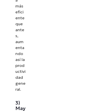
más
efici
ente
que
ante
s,
aum
enta
ndo
así la
prod
uctivi
dad
gene
ral.
3)
May