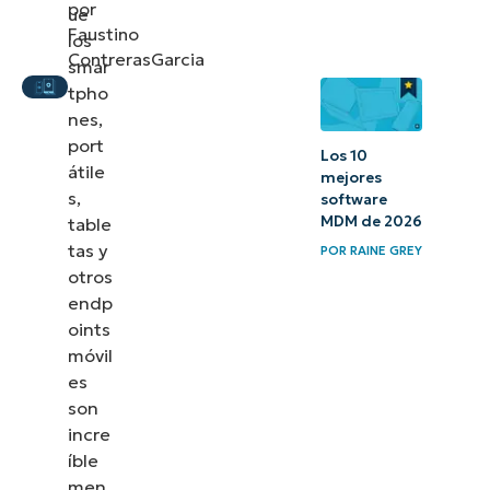
por
ue
móviles
Faustino
los
(MDM) y
ContrerasGarcia
smar
supervisión
tpho
y gestión
nes,
port
remota
Los 10
átile
mejores
(RMM)
s,
software
MDM de 2026
table
Diferencias
tas y
POR
RAINE GREY
entre
otros
MDM y
endp
RMM
oints
móvil
Protege
es
tus
son
incre
endpoints
íble
con las
men