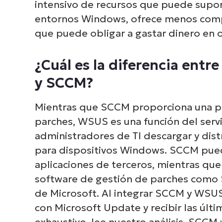
intensivo de recursos que puede supo
entornos Windows, ofrece menos compa
que puede obligar a gastar dinero en o
¿Cuál es la diferencia entr
Ex
cómo
y SCCM?
de en
Mientras que SCCM proporciona una pl
parches, WSUS es una función del ser
administradores de TI descargar y distr
para dispositivos Windows. SCCM puede
aplicaciones de terceros, mientras q
software de gestión de parches como S
de Microsoft. Al integrar SCCM y WSUS
con Microsoft Update y recibir las últ
exhaustivo, lee nuestro análisis SCCM