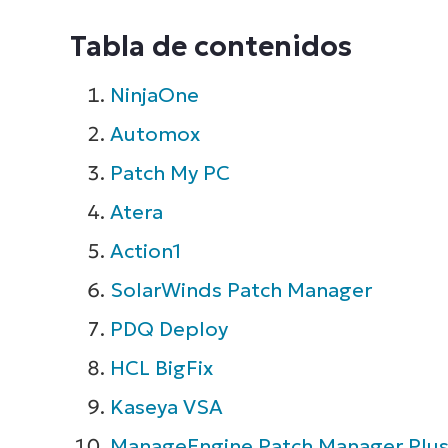
Tabla de contenidos
NinjaOne
Automox
Patch My PC
Atera
Action1
SolarWinds Patch Manager
PDQ Deploy
HCL BigFix
Kaseya VSA
ManageEngine Patch Manager Plu