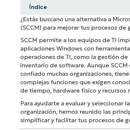
Índice
¿Estás buscano una alternativa a Micr
Resumen instantáneo
(SCCM) para mejorar tus procesos de 
Tabla de contenidos
SCCM permite a los equipos de TI impla
aplicaciones Windows con herramientas
¿Puede utilizarse SCCM para la g
operaciones de TI, como la gestión de
¿Cuál es la diferencia entre la a
inventario de software. Aunque SCCM 
confiado muchas organizaciones, tiene
¿Está SCCM obsoleto?
complejas funciones que exigen conoci
de tiempo, hardware físico y recursos 
Las 10 mejores alternativas a SC
Para ayudarte a evaluar y seleccionar 
organización, hemos reunido las princ
Nuestra fórmula de clasificación
simplificar y facilitar tus procesos de 