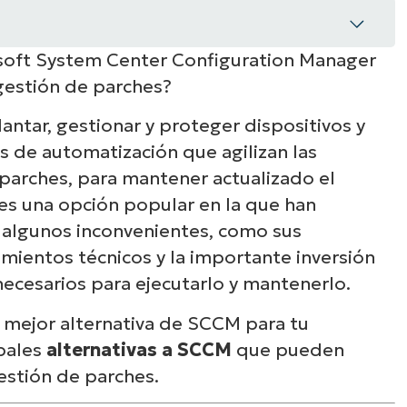
osoft System Center Configuration Manager
gestión de parches?
ntar, gestionar y proteger dispositivos y
 de automatización que agilizan las
estión de parches?
 parches, para mantener actualizado el
plicación de parches WSUS y SCCM?
es una opción popular en la que han
 algunos inconvenientes, como sus
mientos técnicos y la importante inversión
necesarios para ejecutarlo y mantenerlo.
CM
la mejor alternativa de SCCM para tu
ipales
alternativas a SCCM
que pueden
gestión de parches.