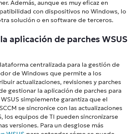
Descubre NinjaOne e
ner. Además, aunque es muy eficaz en
tibilidad con dispositivos no Windows, lo
acción
tra solución o en software de terceros.
e la aplicación de parches WSUS
plora nuestras demos bajo demanda y descu
 NinjaOne simplifica tareas de TI como la ge
dpoints, el parcheo, el MDM, la gestión de tic
ataforma centralizada para la gestión de
mucho más.
vidor de Windows que permite a los
ibuir actualizaciones, revisiones y parches
Explora las demos
 gestionar la aplicación de parches para
ue WSUS simplemente garantiza que el
CCM se sincronice con las actualizaciones
, los equipos de TI pueden sincronizarse
imas versiones. Para un desglose más
vs WSUS
para entender cómo se puede