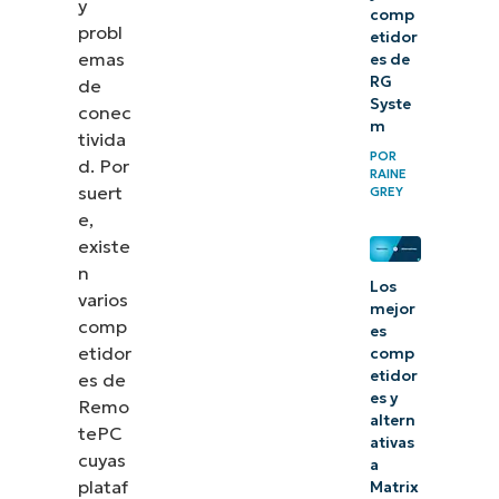
y
comp
probl
etidor
emas
es de
RG
de
Syste
conec
m
tivida
POR
d. Por
RAINE
suert
GREY
e,
existe
n
Los
varios
mejor
comp
es
etidor
comp
etidor
es de
es y
Remo
altern
tePC
ativas
cuyas
a
plataf
Matrix