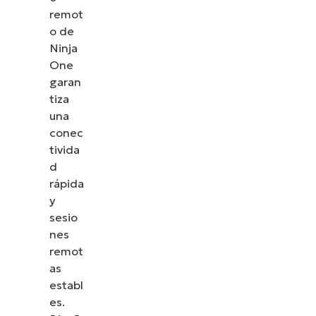
remot
o de
Ninja
One
garan
tiza
una
conec
tivida
d
rápida
y
sesio
nes
remot
as
establ
es.