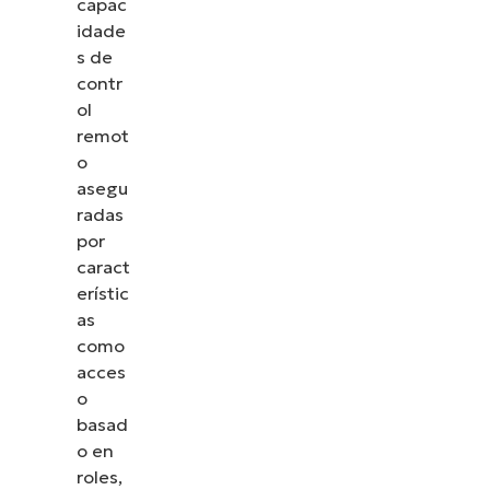
capac
idade
s de
contr
ol
remot
o
asegu
radas
por
caract
erístic
as
como
acces
o
basad
o en
roles,