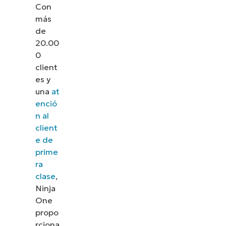
Con
más
de
20.00
0
client
es y
una
at
enció
n al
client
e de
prime
ra
clase
,
Ninja
One
propo
rciona