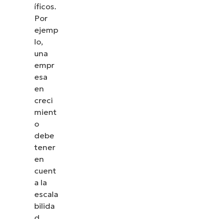
íficos.
Por
ejemp
lo,
una
empr
esa
en
creci
mient
o
debe
tener
en
cuent
a la
escala
bilida
d.