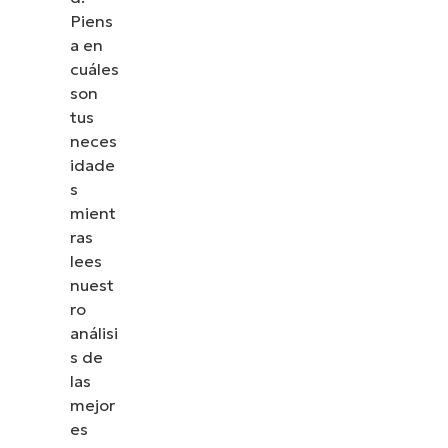
Piens
a en
cuáles
son
tus
neces
idade
s
mient
ras
lees
nuest
ro
análisi
s de
las
mejor
es