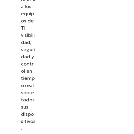
a los
equip
os de
TI
visibili
dad,
seguri
dad y
contr
ol en
tiemp
o real
sobre
todos
sus
dispo
sitivos
.