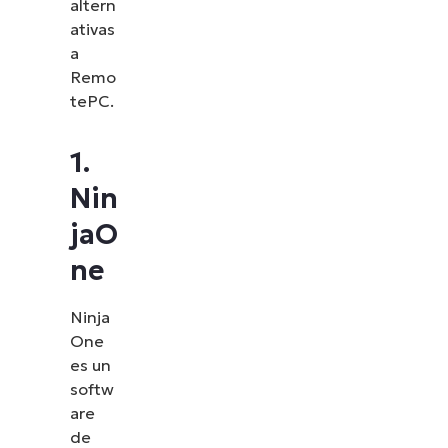
altern
ativas
a
Remo
tePC.
1.
Nin
jaO
ne
Ninja
Descubre NinjaOne en
One
es un
acción
softw
are
Explora nuestras demos bajo demanda y descubre
de