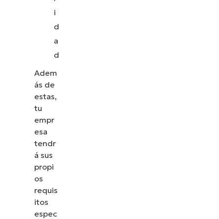
i
d
a
d
Adem
ás de
estas,
tu
empr
esa
tendr
á sus
propi
os
requis
itos
espec