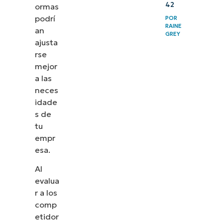
42
ormas
podrí
POR
RAINE
an
GREY
ajusta
rse
mejor
a las
neces
idade
s de
tu
empr
esa.
Al
evalua
r a los
comp
etidor