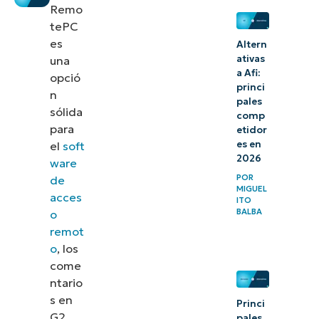
Remo
tePC
es
Altern
ativas
una
a Afi:
opció
princi
n
pales
sólida
comp
para
etidor
es en
el
soft
2026
ware
POR
de
MIGUEL
acces
ITO
BALBA
o
remot
o
, los
come
ntario
s en
Princi
G2
pales