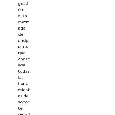
cómo NinjaOne simplifica tareas de TI como la
gesti
gestión de endpoints, el parcheo, el MDM, la
ón
gestión de tickets y mucho más.
auto
matiz
Explora las demos
ada
de
endp
oints
que
conso
lida
todas
las
herra
mient
as de
sopor
te
remot