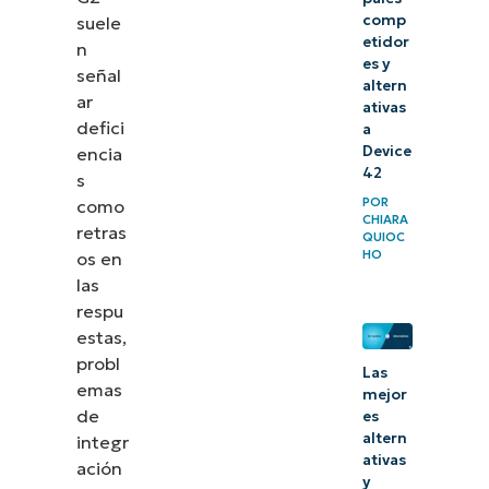
comp
suele
etidor
n
es y
señal
altern
ar
ativas
defici
a
Device
encia
42
s
POR
como
CHIARA
retras
QUIOC
HO
os en
las
respu
estas,
probl
Las
emas
mejor
de
es
altern
integr
ativas
ación
y