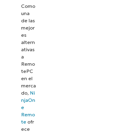
Como
una
de las
mejor
es
altern
ativas
a
Remo
tePC
en el
merca
do,
Ni
njaOn
e
Remo
te
ofr
ece