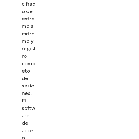
cifrad
o de
extre
mo a
extre
mo y
regist
ro
compl
eto
de
sesio
nes.
El
softw
are
de
acces
o