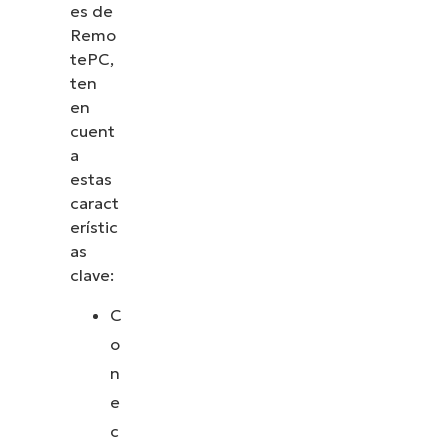
es de
Remo
tePC,
ten
en
cuent
a
estas
caract
erístic
as
clave:
C
o
n
e
c