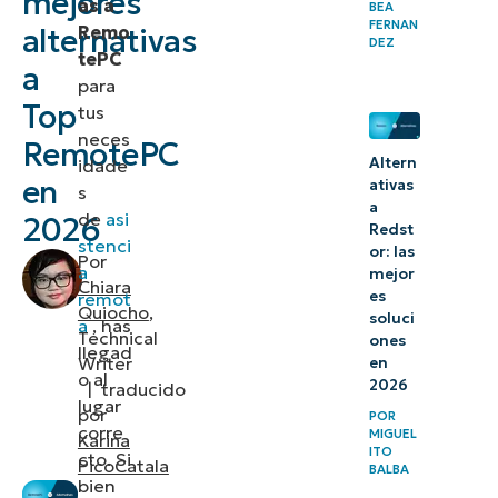
mejores
as a
BEA
2.
FERNAN
Remo
alternativas
DEZ
ConnectWise
tePC
a
ScreenConnect
para
Top
tus
3.
neces
RemotePC
RealVNC
Altern
idade
en
ativas
s
Connect
a
de
asi
2026
Redst
stenci
Evaluación
or: las
Por
a
mejor
de las
Chiara
es
remot
principales
Quiocho
,
soluci
a
, has
Technical
ones
alternativas
llegad
Writer
en
a
o al
2026
|
traducido
lugar
RemotePC
por
POR
corre
MIGUEL
Karina
ITO
cto. Si
PicoCatala
BALBA
bien