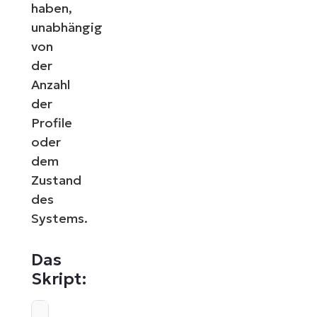
haben,
unabhängig
von
der
Anzahl
der
Profile
oder
dem
Zustand
des
Systems.
Das
Skript:
#Requires -Version 5.1