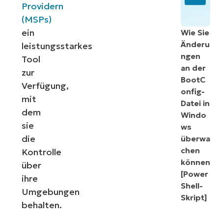
Providern
(MSPs)
ein
Wie Sie
Änderu
leistungsstarkes
ngen
Tool
an der
zur
BootC
Verfügung,
onfig-
mit
Datei in
dem
Windo
sie
ws
die
überwa
chen
Kontrolle
können
über
[Power
ihre
Shell-
Umgebungen
Skript]
behalten.