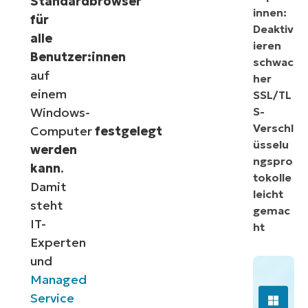
Standardbrowser
innen:
für
Deaktiv
alle
ieren
Benutzer:innen
schwac
auf
her
einem
SSL/TL
Windows-
S-
Verschl
Computer
festgelegt
üsselu
werden
ngspro
kann
.
tokolle
Damit
leicht
steht
gemac
IT-
ht
Experten
und
Managed
Service