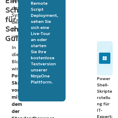
Ein
auf
Remote
dem
Schritt-
Script
System
Deployment
,
für-
sehen Sie
denselben
Schritt-
sich eine
Browser
Live-Tour
verwenden.
Guide
an oder
starten
In
Sie Ihre
diesem
kostenlose
Blogbeitrag
Testversion
wird
ein
unserer
PowerShell-
NinjaOne
Power
Plattform
.
Skript
Shell-
vorgestellt,
Skripte
mit
rstellu
dem
ng für
IT-
der
Expert: