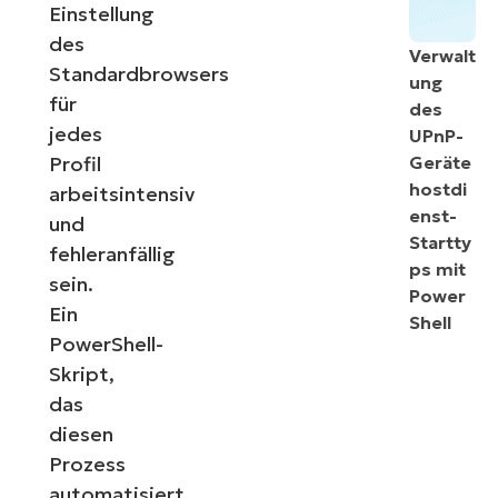
Einstellung
des
Verwalt
Standardbrowsers
ung
für
des
jedes
UPnP-
Profil
Geräte
hostdi
arbeitsintensiv
enst-
und
Startty
fehleranfällig
ps mit
sein.
Power
Ein
Shell
PowerShell-
Skript,
das
diesen
Prozess
automatisiert,