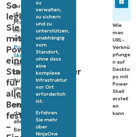
zu
So
Automatisierung
verwalten,
dieses
legen
zu sichern
Prozesses
und zu
Wie
Sie
mit
unterstützen,
man
mit
unabhängig
einem
URL-
vom
PowerShell-
Verknü
PowerShell
Standort,
pfunge
Skript
einen
ohne dass
n auf
vereinfacht
eine
Deskto
Standardbrowser
die
komplexe
ps mit
Aufgabe
Infrastruktur
für
Power
vor Ort
und
Shell
alle
erforderlich
stellt
erstell
ist.
Benutzer:innen
sicher,
en
Erfahren
dass
kann
fest
Sie mehr
alle
–
über
Benutzer:innen
NinjaOne