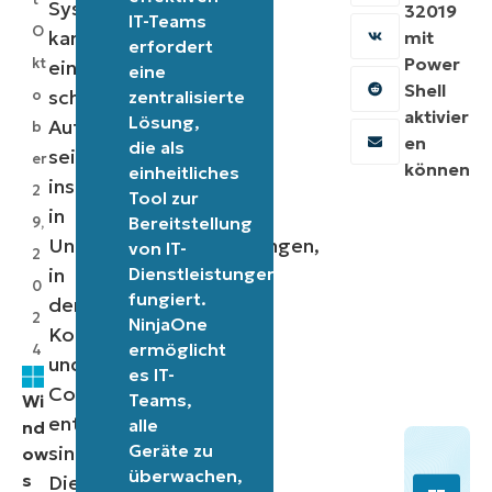
System
32019
IT-Teams
O
kann
mit
erfordert
Power
kt
eine
eine
Shell
schwierige
o
zentralisierte
aktivier
Lösung,
Aufgabe
b
en
die als
sein,
er
können
einheitliches
insbesondere
2
Tool zur
in
Bereitstellung
9,
Unternehmensumgebungen,
von IT-
2
in
Dienstleistungen
0
fungiert.
denen
2
NinjaOne
Konsistenz
ermöglicht
4
und
es IT-
Compliance
Teams,
Wi
entscheidend
alle
nd
Geräte zu
sind.
ow
überwachen,
s
Die