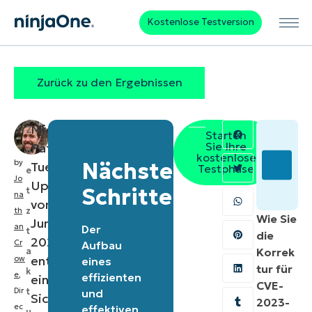
Kostenlose Testversion
Zurück zu den Ergebnissen
Microsofts
Z
Starten
Sie Ihre
Patch
ul
kostenlose
by
Nächste
Tuesday-
Testphase
e
Jo
Updates
Schritte
t
na
vom
z
th
Wie Sie
Juni
an
Der
t
die
2023
Cr
Aufbau
a
Korrek
enthielten
ow
eines
tur für
k
e
,
effizienten
eine
CVE-
Dir
t
und
Sicherheitskorrektur
2023-
ec
effektiven
u