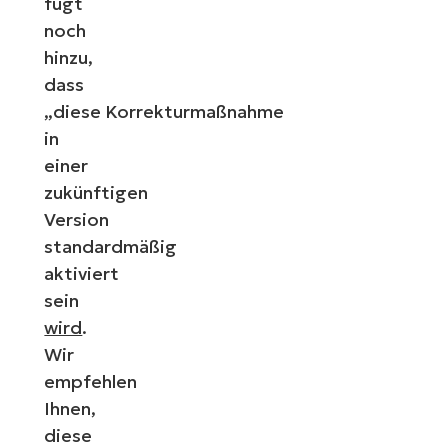
fügt
noch
hinzu,
dass
„diese Korrekturmaßnahme
in
einer
zukünftigen
Version
standardmäßig
aktiviert
sein
wird
.
Wir
empfehlen
Ihnen,
diese