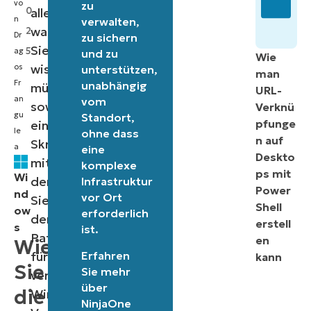
vo
zu
0
alles,
n
verwalten,
was
2
Dr
zu sichern
Sie
5
ag
und zu
Wie
wissen
os
unterstützen,
man
Fr
unabhängig
müssen,
URL-
an
vom
sowie
Verknü
gu
Standort,
pfunge
ein
le
ohne dass
n auf
Skript,
a
eine
Deskto
mit
komplexe
ps mit
Wi
dem
Infrastruktur
Power
nd
vor Ort
Sie
Shell
ow
erforderlich
den
erstell
s
ist.
Patch
en
Wie
Erfahren
für
kann
Sie
Sie mehr
verschiedene
über
die
Windows-
NinjaOne