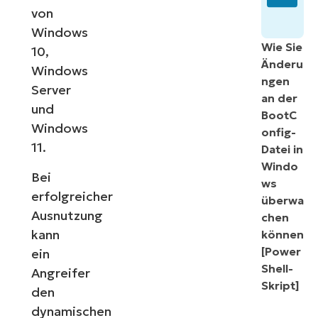
von
Windows
Wie Sie
10,
Änderu
Windows
ngen
Server
an der
und
BootC
Windows
onfig-
11.
Datei in
Windo
Bei
ws
erfolgreicher
überwa
Ausnutzung
chen
kann
können
[Power
ein
Shell-
Angreifer
Skript]
den
dynamischen