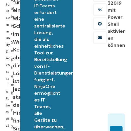
für
32019
tor
IT-Teams
al
eine
mit
of
erfordert
Power
is
wichtige
Co
eine
Shell
m
Schwachstelle
ie
zentralisierte
aktivier
m
Lösung,
im
rt
en
un
die als
Windows-
S
können
ity
einheitliches
Kernel,
e
&
Tool zur
aber
Ad
Bereitstellung
p
die
vo
von IT-
t
ca
Lösung
Dienstleistungen
e
cy
fungiert.
ist
m
|
NinjaOne
jedoch
Ã
ermöglicht
b
standardmäßig
¼
es IT-
e
deaktiviert.
be
Teams,
r
Hier
rs
alle
5,
et
Geräte zu
finden
zt
überwachen,
2
Sie