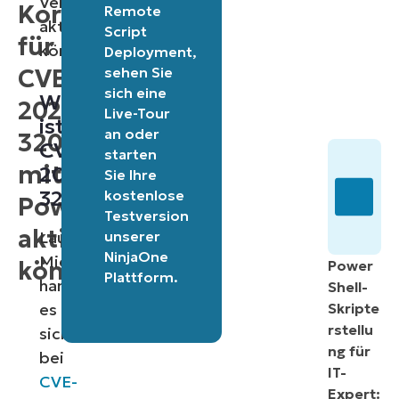
Versionen
Korrektur
Remote
aktivieren
Script
für
können.
Deployment
,
sehen Sie
CVE-
sich eine
Was
2023-
Live-Tour
ist
an oder
32019
CVE-
starten
mit
2023-
Sie Ihre
32019?
kostenlose
PowerShell
Testversion
aktivieren
unserer
Laut
NinjaOne
Microsoft
können
Power
Plattform
.
handelt
Shell-
es
Skripte
rstellu
sich
ng für
bei
IT-
CVE-
Expert: