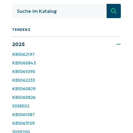
KB-Analysen!
Suche
First
and
last
name*
TENDENZ
Business
email*
2025
KB5062197
Phone
number*
KB5060843
KB5061090
Land
KB5062233
KB5060829
Company
KB5060826
name*
5058502
KB5061087
KB5063159
5059200