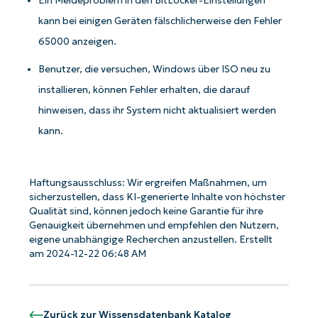
Ein Meldeproblem in den BitLocker-Einstellungen
kann bei einigen Geräten fälschlicherweise den Fehler
65000 anzeigen.
Benutzer, die versuchen, Windows über ISO neu zu
installieren, können Fehler erhalten, die darauf
hinweisen, dass ihr System nicht aktualisiert werden
kann.
Starten Sie mit NinjaOne AI-gesteuerten
KB-Analysen!
Haftungsausschluss: Wir ergreifen Maßnahmen, um
sicherzustellen, dass KI-generierte Inhalte von höchster
First
and
Qualität sind, können jedoch keine Garantie für ihre
last
Genauigkeit übernehmen und empfehlen den Nutzern,
name*
eigene unabhängige Recherchen anzustellen. Erstellt
am 2024-12-22 06:48 AM
Business
email*
Phone
number*
Zurück zur Wissensdatenbank Katalog