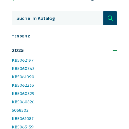
Land
Suche
Company
name*
TENDENZ
2025
KB5062197
KB5060843
KB5061090
KB5062233
KB5060829
KB5060826
5058502
KB5061087
KB5063159