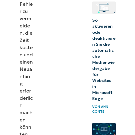
Fehle
r zu
verm
So
eide
aktivieren
n, die
oder
deaktiviere
Zeit
n Sie die
koste
automatis
n und
che
einen
Medienwie
Neua
dergabe
für
nfan
Websites
g
in
erfor
Microsoft
derlic
Edge
h
VON
ANN
mach
CONTE
en
könn
ten.