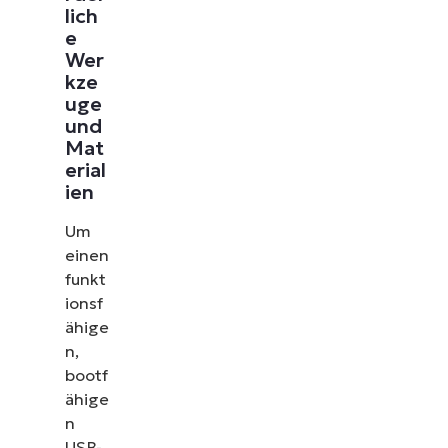
lich
e
Wer
kze
uge
und
Mat
erial
ien
Um
einen
funkt
ionsf
ähige
n,
bootf
ähige
n
USB-