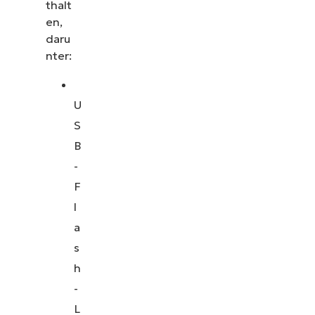
thalt
en,
daru
nter:
U
S
B
-
F
l
a
s
h
-
L