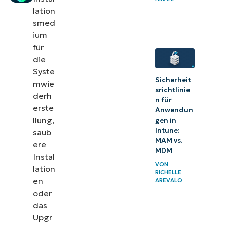
Testen Ihrer
lation
bootfähigen
smed
ium
macOS-
für
Installation
die
Syste
Erweiterte
Sicherheit
mwie
bootfähige
srichtlinie
derh
n für
USB-
erste
Anwendun
Anwendungen
llung,
gen in
Intune:
saub
MAM vs.
Mac-
ere
MDM
Verwaltung
Instal
VON
lation
meistern
RICHELLE
en
AREVALO
mit
oder
NinjaOne
das
Upgr