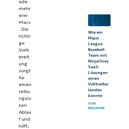
ade
mehr
erer
Macs
. Die
Wie ein
richti
Major
ge
League
Vorb
Baseball-
Team mit
ereit
NinjaOnes
ung
SaaS-
sorgt
Lösungen
für
einen
einen
Volltreffer
landen
reibu
konnte
ngslo
VON
sen
NINJAONE
Ablau
f und
hilft,