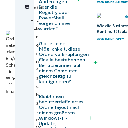
Writer
Änderungen
VON
RICHELLE AR
e
über die
im Startmenü
|
übersetzt
Registry oder
von
PowerShell
Wie NinjaOne
D
Dragos
vorgenommen
Wie die Busines
Startmenü-
Frangulea
e
wurden?
Kontinuitätspl
Konfigurationen
r
VON
RAINE GREY
verwalten kann
Gibt es eine
e
Möglichkeit, diese
i
Effizienz
Ordnerverknüpfungen
für alle bestehenden
n
mit
Benutzer:innen auf
f
Startmenü-
einem Computer
gleichzeitig zu
a
Ordnern
konfigurieren?
c
steigern
h
Bleibt mein
benutzerdefiniertes
s
Ordnerlayout nach
t
einem größeren
Windows-11-
e
Update,
W