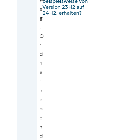
beispielsweise von
Version 23H2 auf
e
24H2, erhalten?
g
,
O
r
d
n
e
r
n
e
b
e
n
d