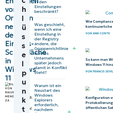
c
Entfernen
in den
oder
Einstellungen
von
h
beschränkt?
Entfernen
Ordnern
l
von
Wie Compliance
Was geschieht,
neben
ü
kontinuierliche
Ordnern im
wenn ich eine
der
VON
ANN CONTE
Einstellung in
s
Startmenü
der Registry
Ein/Aus-
ändere, die
s
Wichtige
Gruppenrichtlinie
Schaltfläche
Aspekte bei
e
meines
Unternehmens
in
der
So kann man Wid
l
später jedoch
Windows 11 hin
Konfiguration
Windows
damit in Konflikt
p
VON
FRANCIS SEVI
steht?
von
11
u
Startmenü-
by
Warum ist ein
Ordnern
n
Neustart des
Mauro
Windows
Mendoza
,
Behebung häufiger
Konfiguration 
k
Explorers
IT
Protokollierung
erforderlich,
Probleme mit
t
öffentlichen Se
Technical
nachdem
Ordnerverknüpfungen