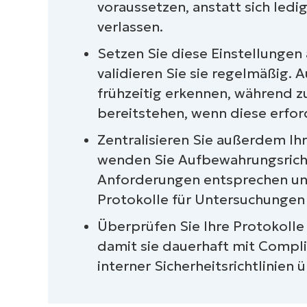
voraussetzen, anstatt sich ledi
Quick-Start Guide
verlassen.
Ein starkes Compliance-Framework m
Setzen Sie diese Einstellungen
aufbauen
validieren Sie sie regelmäßig.
frühzeitig erkennen, während z
bereitstehen, wenn diese erford
Zentralisieren Sie außerdem I
wenden Sie Aufbewahrungsricht
Anforderungen entsprechen und 
Protokolle für Untersuchungen
Überprüfen Sie Ihre Protokolle
damit sie dauerhaft mit Comp
interner Sicherheitsrichtlinien