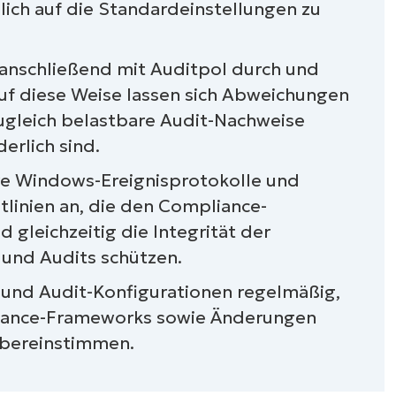
glich auf die Standardeinstellungen zu
it Windows-Protokollierungsrichtlinien
 anschließend mit Auditpol durch und
 Auf diese Weise lassen sich Abweichungen
ugleich belastbare Audit-Nachweise
erlich sind.
hre Windows-Ereignisprotokolle und
linien an, die den Compliance-
gleichzeitig die Integrität der
 und Audits schützen.
 und Audit-Konfigurationen regelmäßig,
liance-Frameworks sowie Änderungen
 übereinstimmen.