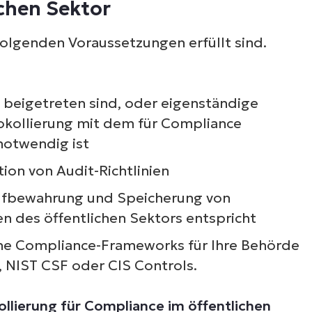
Sehen Sie NinjaOne i
chen Sektor
Aktion
 folgenden Voraussetzungen erfüllt sind.
ehen Sie sich unsere On-Demand-Demos an u
 beigetreten sind, oder eigenständige
ahren Sie, wie NinjaOne IT-Aufgaben wie Endpu
okollierung mit dem für Compliance
anagement, Patching, MDM, Ticketing und me
notwendig ist
vereinfacht
tion von Audit-Richtlinien
Demos ansehen
 Aufbewahrung und Speicherung von
n des öffentlichen Sektors entspricht
che Compliance-Frameworks für Ihre Behörde
, NIST CSF oder CIS Controls.
ollierung für Compliance im öffentlichen