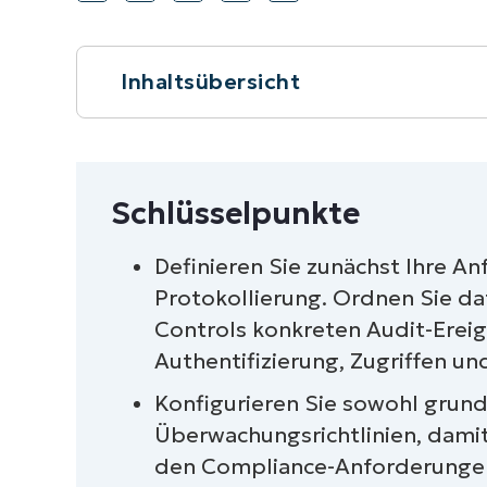
Inhaltsübersicht
Kurzüberblick
Schlüsselpunkte
Schlüsselpunkte
Schritte zur Konfiguration von Windo
Definieren Sie zunächst Ihre A
Compliance-Anforderungen im öffent
Protokollierung. Ordnen Sie da
Controls konkreten Audit-Ereign
Zusätzliche Überlegungen
Authentifizierung, Zugriffen und
Fehlerbehebung
Konfigurieren Sie sowohl grun
Überwachungsrichtlinien, damit
NinjaOne-Integration
den Compliance-Anforderungen 