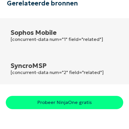
Gerelateerde bronnen
Land
Company
name*
Sophos Mobile
[concurrent-data num="1" field="related"]
SyncroMSP
[concurrent-data num="2" field="related"]
Probeer NinjaOne gratis