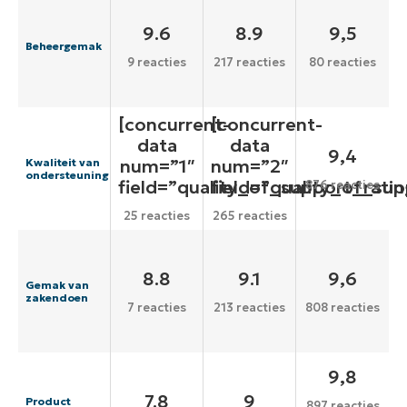
9.6
8.9
9,5
Beheergemak
9 reacties
217 reacties
80 reacties
[concurrent-
[concurrent-
data
data
9,4
num=”1″
num=”2″
Kwaliteit van
ondersteuning
field=”quality_of_support_ratin
field=”quality_of_sup
876 reacties
25 reacties
265 reacties
8.8
9.1
9,6
Gemak van
zakendoen
7 reacties
213 reacties
808 reacties
9,8
7.8
9
Product
897 reacties