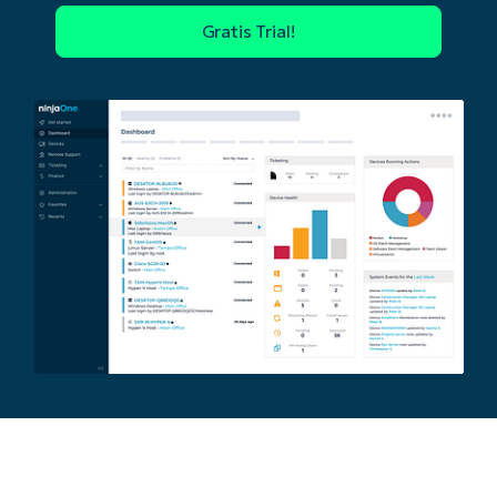
Begin uw trial van 14 dagen
Geen creditcard nodig, volledige toegang tot all
First
and
last
name*
Business
email*
Phone
number*