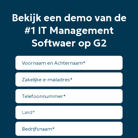
Bekijk een demo van de
#1 IT Management
Softwaer op G2
Voornaam
en
Achternaam*
Zakelijke
e-
mailadres*
Telefoonnummer*
Land*
Bedrijfsnaam*