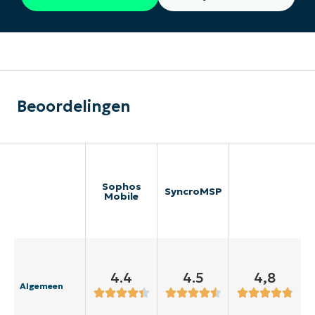
Beoordelingen
Sophos
SyncroMSP
Mobile
4.4
4.5
4,8
Algemeen