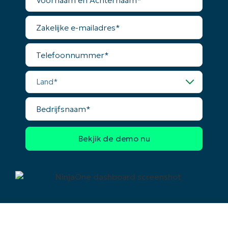
en
Achternaam*
Zakelijke
Land
e-
mailadres*
Telefoonnummer*
Company
name*
Land*
Bedrijfsnaam*