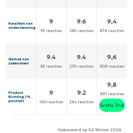
9
9.6
9,4
Kwaliteit van
ondersteuning
95 reacties
285 reacties
876 reacties
9.4
9.4
9,6
Gemak van
zakendoen
85 reacties
235 reacties
808 reacties
9,8
9
9.2
Product
897 reacties
Richting (%
positief)
100 reacties
264 reacties
Gratis Trial
Gebaseerd op G2 Winter 2026