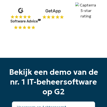
Begin uw proefperiode van 14
dagen
Geen creditcard nodig, volledige toegang tot alle
functies
Bekijk een demo van de
First
and
nr. 1 IT-beheersoftware
last
name*
Business
op G2
email*
Phone
Voornaam
number*