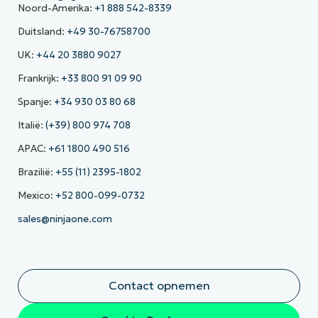
Noord-Amerika:
+1 888 542-8339
Duitsland:
+49 30-76758700
UK:
+44 20 3880 9027
Frankrijk:
+33 800 91 09 90
Spanje:
+34 930 03 80 68
Italië:
(+39) 800 974 708
APAC:
+61 1800 490 516
Brazilië:
+55 (11) 2395-1802
Mexico:
+52 800-099-0732
sales@ninjaone.com
Contact opnemen