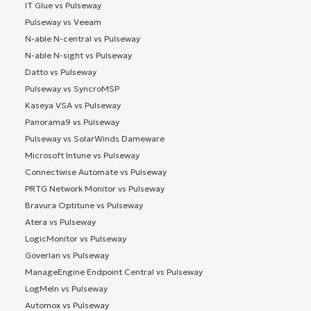
IT Glue vs Pulseway
Pulseway vs Veeam
N-able N-central vs Pulseway
N-able N-sight vs Pulseway
Datto vs Pulseway
Pulseway vs SyncroMSP
Kaseya VSA vs Pulseway
Panorama9 vs Pulseway
Pulseway vs SolarWinds Dameware
Microsoft Intune vs Pulseway
Connectwise Automate vs Pulseway
PRTG Network Monitor vs Pulseway
Bravura Optitune vs Pulseway
Atera vs Pulseway
LogicMonitor vs Pulseway
Goverlan vs Pulseway
ManageEngine Endpoint Central vs Pulseway
LogMeIn vs Pulseway
Automox vs Pulseway