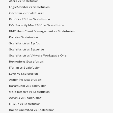
Atera vs Scalefusion
LogicMonitor vs Scalefusion
Goverlan vs Scalefusion
Pandora FMS vs Scalefusion
IBM Security MaaS360 vs Scalefusion
BMC Helix Client Management vs Scalefusion
Kace vs Scalefusion
Scalefusion vs SysAid
Scalefusion vs Syxsense
Scalefusion vs VMware Workspace One
Hexnode vs Scalefusion
ITarian vs Scalefusion
Level vs Scalefusion
Action1 vs Scalefusion
Baramundi vs Scalefusion
GoTo Resolve vs Scalefusion
Acronis vs Scalefusion
IT Glue vs Scalefusion
Bacon Unlimited vs Scalefusion