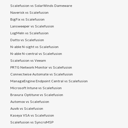
Scalefusion vs SolarWinds Dameware
Naverisk vs Scalefusion
BigFix vs Scalefusion
Lansweeper vs Scalefusion
LogMeIn vs Scalefusion
Datto vs Scalefusion
N-able N-sight vs Scalefusion
N-able N-central vs Scalefusion
Scalefusion vs Veeam
PRTG Network Monitor vs Scalefusion
Connectwise Automate vs Scalefusion
ManageEngine Endpoint Central vs Scalefusion
Microsoft Intune vs Scalefusion
Bravura Optitune vs Scalefusion
Automox vs Scalefusion
Auvik vs Scalefusion
Kaseya VSA vs Scalefusion
Scalefusion vs SyncroMSP