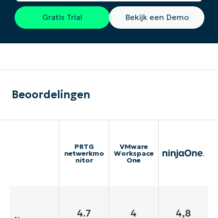
Gratis Trial
Bekijk een Demo
Beoordelingen
PRTG
VMware
netwerkmo
Workspace
nitor
One
4.7
4
4,8