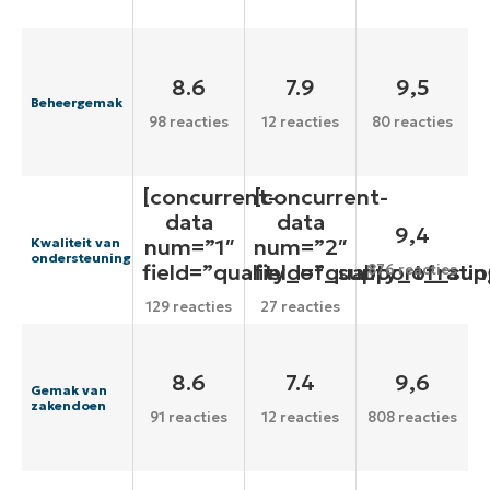
8.6
7.9
9,5
Beheergemak
98 reacties
12 reacties
80 reacties
[concurrent-
[concurrent-
data
data
9,4
num=”1″
num=”2″
Kwaliteit van
ondersteuning
field=”quality_of_support_ratin
field=”quality_of_sup
876 reacties
129 reacties
27 reacties
8.6
7.4
9,6
Gemak van
zakendoen
91 reacties
12 reacties
808 reacties