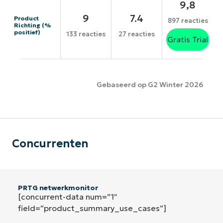
9,8
9
7.4
Product
897 reacties
Richting (%
positief)
133 reacties
27 reacties
Gratis Trial
Gebaseerd op G2 Winter 2026
Concurrenten
PRTG netwerkmonitor
[concurrent-data num=”1″
field=”product_summary_use_cases”]