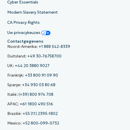
Cyber Essentials
Modern Slavery Statement
CA Privacy Rights
Uw privacykeuzes
Contactgegevens
Noord-Amerika:
+1 888 542-8339
Duitsland:
+49 30-76758700
UK:
+44 20 3880 9027
Frankrijk:
+33 800 91 09 90
Spanje:
+34 930 03 80 68
Italië:
(+39) 800 974 708
APAC:
+61 1800 490 516
Brazilië:
+55 (11) 2395-1802
Mexico:
+52 800-099-0732