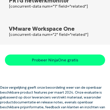
PRTG netwerkmonitor
Company
[concurrent-data num="1" field="related"]
name*
VMware Workspace One
[concurrent-data num="2" field="related"]
Probeer NinjaOne gratis
Deze vergelijking geeft onze beoordeling weer van de openbaar
beschikbare product features per maart 2024. Onze evaluatie is
gebaseerd op door leveranciers verstrekt materiaal, waaronder
productdocumentatie en release notes, evenals openbaar
beschikbare prijsinformatie, feedback van klanten en inzichten van