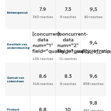
7.9
7.3
9,5
Beheergemak
363 reacties
8 reacties
80 reacties
[concurrent-
[concurrent-
data
data
9,4
num=”1″
num=”2″
Kwaliteit van
ondersteuning
field=”quality_of_support_ratin
field=”quality_of_sup
876 reacties
406 reacties
12 reacties
8.6
8.3
9,6
Gemak van
zakendoen
348 reacties
8 reacties
808 reacties
9,8
8.8
10
Product
897 reacties