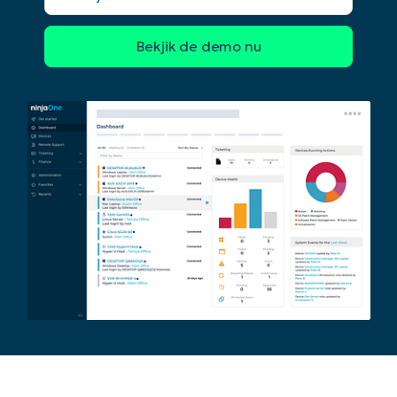
Begin uw trial van 14 dagen
Geen creditcard nodig, volledige toegang tot all
First
and
last
name*
Business
email*
Phone
number*