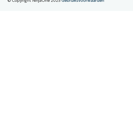
© Copyright NinjaOne 2025
Gebruiksvoorwaarden