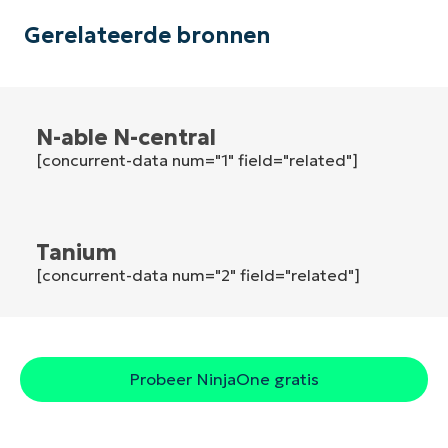
Gerelateerde bronnen
Land
Company
name*
N-able N-central
[concurrent-data num="1" field="related"]
Tanium
[concurrent-data num="2" field="related"]
Probeer NinjaOne gratis