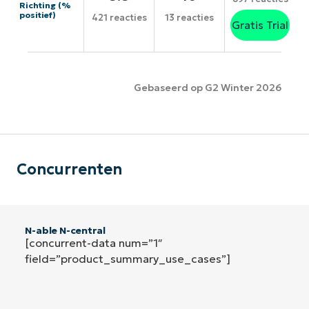
Richting (%
positief)
421 reacties
13 reacties
Gratis Trial
Gebaseerd op G2 Winter 2026
Concurrenten
N-able N-central
[concurrent-data num=”1″
field=”product_summary_use_cases”]