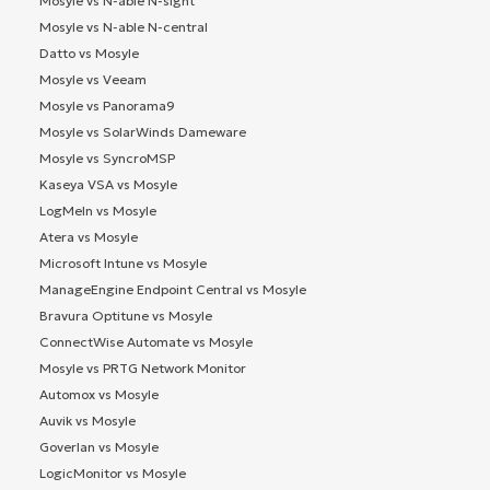
Mosyle vs N-able N-sight
Mosyle vs N-able N-central
Datto vs Mosyle
Mosyle vs Veeam
Mosyle vs Panorama9
Mosyle vs SolarWinds Dameware
Mosyle vs SyncroMSP
Kaseya VSA vs Mosyle
LogMeIn vs Mosyle
Atera vs Mosyle
Microsoft Intune vs Mosyle
ManageEngine Endpoint Central vs Mosyle
Bravura Optitune vs Mosyle
ConnectWise Automate vs Mosyle
Mosyle vs PRTG Network Monitor
Automox vs Mosyle
Auvik vs Mosyle
Goverlan vs Mosyle
LogicMonitor vs Mosyle