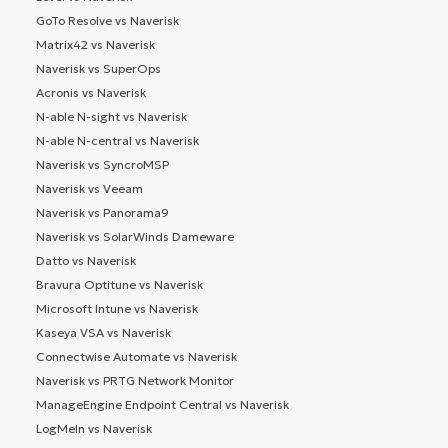
GoTo Resolve vs Naverisk
Matrix42 vs Naverisk
Naverisk vs SuperOps
Acronis vs Naverisk
N-able N-sight vs Naverisk
N-able N-central vs Naverisk
Naverisk vs SyncroMSP
Naverisk vs Veeam
Naverisk vs Panorama9
Naverisk vs SolarWinds Dameware
Datto vs Naverisk
Bravura Optitune vs Naverisk
Microsoft Intune vs Naverisk
Kaseya VSA vs Naverisk
Connectwise Automate vs Naverisk
Naverisk vs PRTG Network Monitor
ManageEngine Endpoint Central vs Naverisk
LogMeIn vs Naverisk