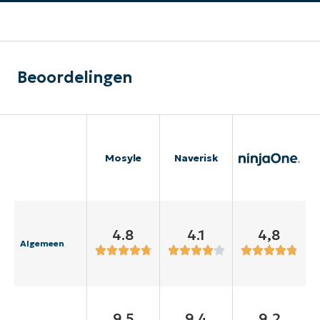
Beoordelingen
Mosyle
Naverisk
4.8
4.1
4,8
Algemeen
9.5
9.4
9,2