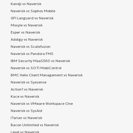
Kandji vs Naverisk
Naverisk vs Sophos Mobile
GFI Languard vs Naverisk
Mosyle vs Naverisk
Esper vs Naverisk
Addigy vs Naverisk
Naverisk vs Scalefusion
Naverisk vs Pandora FMS
IBM Security MaaS360 vs Naverisk
Naverisk vs SOTI MobiControl
BMC Helix Client Management vs Naverisk
Naverisk vs Syxsense
Action1 vs Naverisk
Kace vs Naverisk
Naverisk vs VMware Workspace One
Naverisk vs SysAid
ITarian vs Naverisk
Bacon Unlimited vs Naverisk
Level vs Naverisk