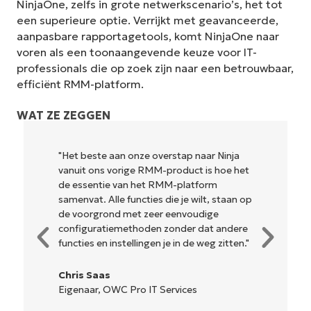
NinjaOne, zelfs in grote netwerkscenario’s, het tot
een superieure optie. Verrijkt met geavanceerde,
aanpasbare rapportagetools, komt NinjaOne naar
voren als een toonaangevende keuze voor IT-
professionals die op zoek zijn naar een betrouwbaar,
efficiënt RMM-platform.
WAT ZE ZEGGEN
e aan onze overstap naar Ninja
"NinjaOne is ongelo
ns vorige RMM-product is hoe het
en combineert een
tie van het RMM-platform
krachtige back-end
 Alle functies die je wilt, staan op
ingewikkelde instal
rond met zeer eenvoudige
beheren interface.
atiemethoden zonder dat andere
hulpmiddelen zijn 
n instellingen je in de weg zitten."
gemakkelijk te beg
is... gemakkelijk t
as
, OWC Pro IT Services
Ryan Reiffenber
Reiffenberger.NE