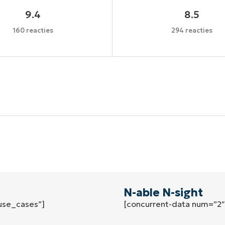
9.4
8.5
160 reacties
294 reacties
Begin uw trial van 14 dagen
een creditcard nodig, volledige toegang tot alle functi
First
and
last
name*
Business
email*
N-able N-sight
use_cases”]
[concurrent-data num=”2
Phone
number*