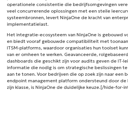
operationele consistentie die bedrijfsomgevingen vereis
veel concurrerende oplossingen met een steile leercur
systeembronnen, levert NinjaOne de kracht van enterp
implementatielast.
Het integratie-ecosysteem van NinjaOne is gebouwd 
en biedt vooraf gebouwde compatibiliteit met toonaan
ITSM-platforms, waardoor organisaties hun toolset kunn
van er omheen te werken. Geavanceerde, rolgebaseer
dashboards die geschikt zijn voor audits geven de IT-le
informatie die nodig is om strategische beslissingen 
aan te tonen. Voor bedrijven die op zoek zijn naar een
endpoint management platform ondersteund door de b
zijn klasse, is NinjaOne de duidelijke keuze.[/hide-for-i