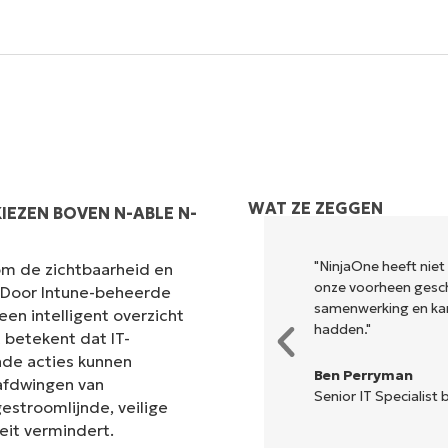
Land
Company
name*
WAT ZE ZEGGEN
EZEN BOVEN N-ABLE N-
odig om uit te voeren wat
"NinjaOne heeft niet
om de zichtbaarheid en
ele dashboard. NinjaOne maakt
onze voorheen gesch
. Door Intune-beheerde
samenwerking en ka
en intelligent overzicht
hadden."
 betekent dat IT-
nde acties kunnen
Ben Perryman
afdwingen van
Senior IT Specialist b
estroomlijnde, veilige
eit vermindert.