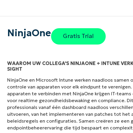
NinjaOne
Gratis Trial
WAAROM UW COLLEGA'S NINJAONE + INTUNE VERKI
SIGHT
"Voorheen had ik 10-15 verschillende tools n
NinjaOne en Microsoft Intune werken naadloos samen 
NinjaOne doet in zijn gecentraliseerde, enk
controle van apparaten voor elk eindpunt te verenigen
het leven zo veel gemakkelijker."
apparaten te verbinden met NinjaOne krijgen IT-teams e
voor realtime gezondheidsbewaking en compliance. Dit
Ernie Turner
professionals vanaf één dashboard naadloos verschille
Director of IT bij
Vetcor
uitvoeren, van het implementeren van patches tot het 
beleidsregels en configuraties. Samen creëren ze een g
endpointbeheerervaring die tijd bespaart en complexit