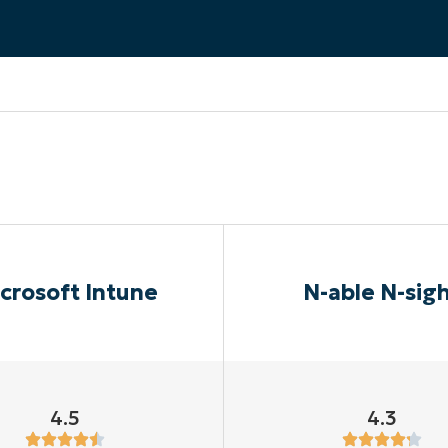
EKIJKEN
EN
EKIJKEN
PRODUCT ROADMAP
PLATFORM
crosoft Intune
N-able N-sig
4.5
4.3