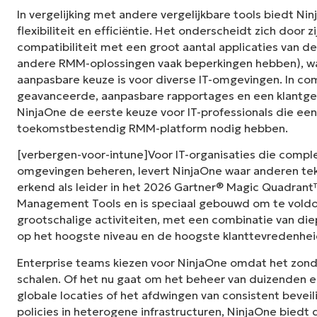
In vergelijking met andere vergelijkbare tools biedt 
flexibiliteit en efficiëntie. Het onderscheidt zich door z
compatibiliteit met een groot aantal applicaties van 
andere RMM-oplossingen vaak beperkingen hebben), w
aanpasbare keuze is voor diverse IT-omgevingen. In co
geavanceerde, aanpasbare rapportages en een klantgeri
NinjaOne de eerste keuze voor IT-professionals die een
toekomstbestendig RMM-platform nodig hebben.
[verbergen-voor-intune]Voor IT-organisaties die compl
omgevingen beheren, levert NinjaOne waar anderen tek
erkend als leider in het 2026 Gartner® Magic Quadran
Management Tools en is speciaal gebouwd om te voldo
grootschalige activiteiten, met een combinatie van die
op het hoogste niveau en de hoogste klanttevredenhei
Enterprise teams kiezen voor NinjaOne omdat het zon
schalen. Of het nu gaat om het beheer van duizenden e
globale locaties of het afdwingen van consistent bevei
policies in heterogene infrastructuren, NinjaOne bied