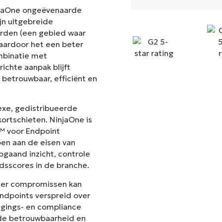
NinjaOne ongeëvenaarde
ijn uitgebreide
derden (een gebied waar
aardoor het een beter
mbinatie met
chte aanpak blijft
 betrouwbaar, efficiënt en
exe, gedistribueerde
ortschieten. NinjaOne is
t™ voor Endpoint
en aan de eisen van
pgaand inzicht, controle
dsscores in de branche.
der compromissen kan
ndpoints verspreid over
ligings- en compliance
t de betrouwbaarheid en