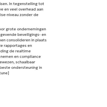
en. In tegenstelling tot
ve en veel overhead aan
rise-niveau zonder de
voor grote ondernemingen
gevende beveiligings- en
en consolideren in plaats
de rapportages en
iding de realtime
te nemen en compliance
 bewezen, schaalbaar
este ondersteuning in
ntune]