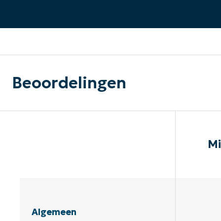
CONTACT VERKOOP
DEMO B
CONTACTEER SALES
CONTACTEER SALES
DEMO BEKIJK
DEMO B
Beoordelingen
Mi
Algemeen