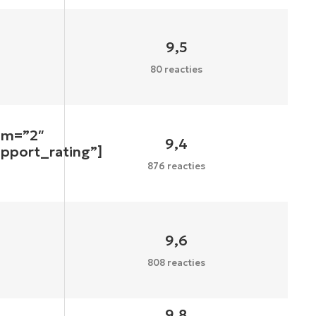
9,5
80 reacties
um=”2″
9,4
upport_rating”]
876 reacties
9,6
808 reacties
9,8