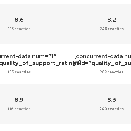
8.6
8.2
118 reacties
248 reacties
urrent-data num=”1″
[concurrent-data n
”quality_of_support_rating”]
field=”quality_of_s
155 reacties
289 reacties
8.9
8.3
116 reacties
240 reacties