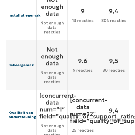
enough
9
9,4
data
Installatiegemak
13 reacties
804 reacties
Not enough
data
reacties
Not
enough
9.6
9,5
data
Beheergemak
9 reacties
80 reacties
Not enough
data
reacties
[concurrent-
[concurrent-
data
data
num=”1″
9,4
num=”2″
Kwaliteit van
field=”quality_of_support_ratin
ondersteuning
field=”quality_of_sup
876 reacties
Not enough
data
25 reacties
reacties