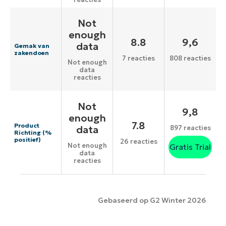
Not
enough
8.8
9,6
data
Gemak van
zakendoen
7 reacties
808 reacties
Not enough
data
reacties
Not
9,8
enough
7.8
Product
data
897 reacties
Richting (%
positief)
26 reacties
Not enough
Gratis Trial
data
reacties
Gebaseerd op G2 Winter 2026