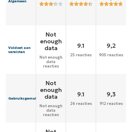
Algemeen
Not
enough
9.1
9,2
data
Voldoet aan
vereisten
25 reacties
905 reacties
Not enough
data
reacties
Not
enough
9.1
9,3
data
Gebruiksgemak
26 reacties
912 reacties
Not enough
data
reacties
Not