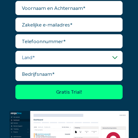
Voornaam
en
Achternaam*
Zakelijke
e-
mailadres*
Telefoonnummer*
Land*
Bedrijfsnaam*
Begin uw trial van 14 dagen
Geen creditcard nodig, volledige toegang tot all