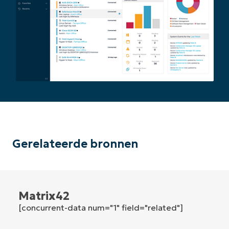
First
and
last
name*
Business
email*
Phone
number*
Land
Company
name*
Gerelateerde bronnen
Matrix42
[concurrent-data num="1" field="related"]