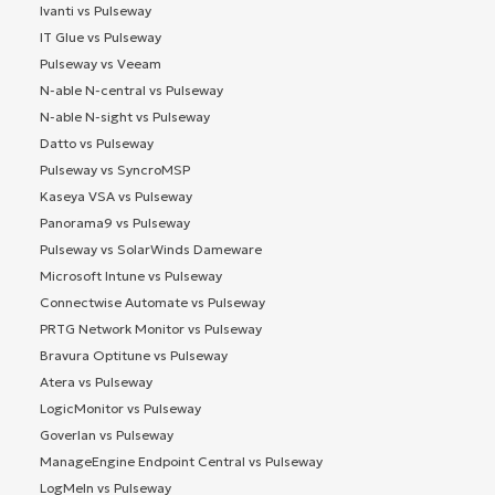
Ivanti vs Pulseway
IT Glue vs Pulseway
Pulseway vs Veeam
N-able N-central vs Pulseway
N-able N-sight vs Pulseway
Datto vs Pulseway
Pulseway vs SyncroMSP
Kaseya VSA vs Pulseway
Panorama9 vs Pulseway
Pulseway vs SolarWinds Dameware
Microsoft Intune vs Pulseway
Connectwise Automate vs Pulseway
PRTG Network Monitor vs Pulseway
Bravura Optitune vs Pulseway
Atera vs Pulseway
LogicMonitor vs Pulseway
Goverlan vs Pulseway
ManageEngine Endpoint Central vs Pulseway
LogMeIn vs Pulseway