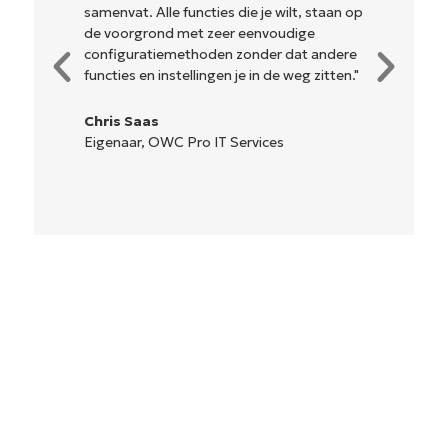
samenvat. Alle functies die je wilt, staan op
de voorgrond met zeer eenvoudige
configuratiemethoden zonder dat andere
functies en instellingen je in de weg zitten."
Chris Saas
Eigenaar, OWC Pro IT Services
Begin uw proefperiode van 14
dagen
Geen creditcard nodig, volledige toegang tot alle
functies
First