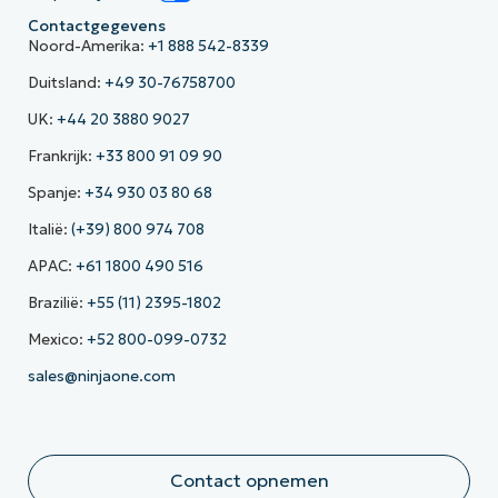
Contactgegevens
Noord-Amerika:
+1 888 542-8339
Duitsland:
+49 30-76758700
UK:
+44 20 3880 9027
Frankrijk:
+33 800 91 09 90
Spanje:
+34 930 03 80 68
Italië:
(+39) 800 974 708
APAC:
+61 1800 490 516
Brazilië:
+55 (11) 2395-1802
Mexico:
+52 800-099-0732
sales@ninjaone.com
Contact opnemen