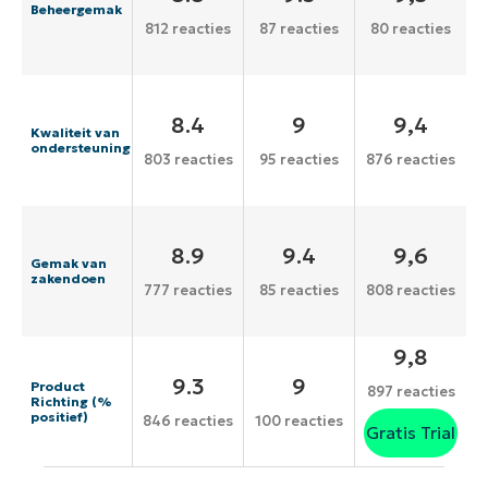
Beheergemak
812 reacties
87 reacties
80 reacties
8.4
9
9,4
Kwaliteit van
ondersteuning
803 reacties
95 reacties
876 reacties
8.9
9.4
9,6
Gemak van
zakendoen
777 reacties
85 reacties
808 reacties
9,8
9.3
9
Product
897 reacties
Richting (%
positief)
846 reacties
100 reacties
Gratis Trial