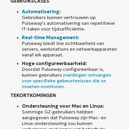
GEBRUIKSCASES
Automatisering
:
Gebruikers kunnen vertrouwen op
Pulseway’s automatisering van repetitieve
IT-taken voor tijdsefficiëntie.
Real-time Management
:
Pulseway biedt live zichtbaarheid van
servers, werkstations en netwerkapparaten
vanaf elk apparaat.
Hoge configureerbaarheid:
Doordat Pulseway configureerbaar is,
kunnen gebruikers
meldingen ontvangen
voor specifieke gebeurtenissen die ze
moeten monitoren
.
TEKORTKOMINGEN
Ondersteuning voor Mac en Linux:
Sommige G2-gebruikers hebben
aangegeven dat Pulseway zijn Mac- en
Linux-ondersteuning zou kunnen
verbeteren, met name wat betreft de