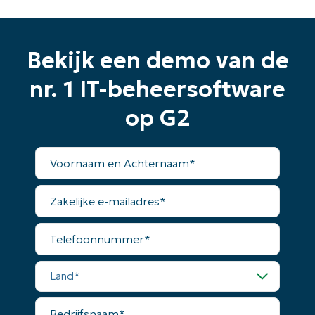
and
last
name*
Business
email*
Bekijk een demo van de
nr. 1 IT-beheersoftware
Phone
number*
op G2
Land
Voornaam
en
Company
Achternaam*
name*
Zakelijke
e-
mailadres*
Telefoonnummer*
Land*
Bedrijfsnaam*