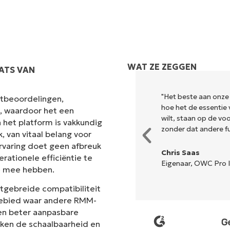
WAT ZE ZEGGEN
ATS VAN
k en combineert een vloeiende
"Het beste aan onze
antbeoordelingen,
r is geen ingewikkelde
hoe het de essentie 
s, waardoor het een
lle opties en hulpmiddelen zijn
wilt, staan op de v
 het platform is vakkundig
n de interface is... gemakkelijk
zonder dat andere fun
 van vitaal belang voor
rvaring doet geen afbreuk
Chris Saas
rationele efficiëntie te
Eigenaar, OWC Pro I
e mee hebben.
n
itgebreide compatibiliteit
 gebied waar andere RMM-
en beter aanpasbare
ken de schaalbaarheid en