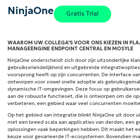
NinjaOne
Gratis Trial
WAAROM UW COLLEGA'S VOOR ONS KIEZEN IN PLA
MANAGEENGINE ENDPOINT CENTRAL EN MOSYLE
"NinjaOne is ongelofelijk gebruiksvriendelij
NinjaOne onderscheidt zich door zijn uitzonderlijke kl
interface met krachtige back-end functies. E
gebruiksvriendelijkheid en uitgebreide integratieoptie
installatie of moeilijk te beheren interface. A
voorsprong heeft op zijn concurrenten. De interface van
duidelijk gelabeld, gemakkelijk te begrijpen e
ontworpen voor zowel snelle adoptie als gebruiksgemak,
te navigeren."
dynamische IT-omgevingen. Deze focus op gebruikerse
aan de robuuste functieset, die is ontworpen om de ope
Ryan Reiffenberger
verbeteren, een gebied waar veel concurrenten moeit
Reiffenberger.NET Technologie Oplossinge
Op het gebied van integratie blinkt NinjaOne uit door u
met een breed scala aan applicaties van derden, een
oplossingen vaak beperkingen hebben. Dit maakt het e
keuze voor gevarieerde IT-ecosystemen. Bovendien ma