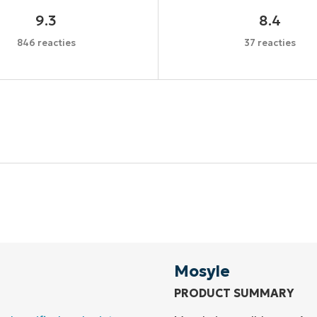
9.3
8.4
846 reacties
37 reacties
Begin uw proefperiode van 14 dagen
een creditcard nodig, volledige toegang tot alle functi
First
and
last
name*
Business
email*
Mosyle
PRODUCT SUMMARY
Phone
number*