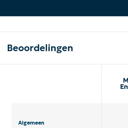
CONTACT VERKOOP
DEMO B
CONTACTEER SALES
CONTACTEER SALES
DEMO BEKIJK
DEMO B
Beoordelingen
M
En
Algemeen