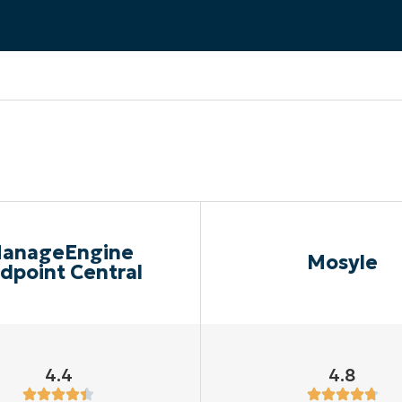
EKIJKEN
EN
EKIJKEN
PRODUCT ROADMAP
PLATFORM
anageEngine
Mosyle
dpoint Central
4.4
4.8