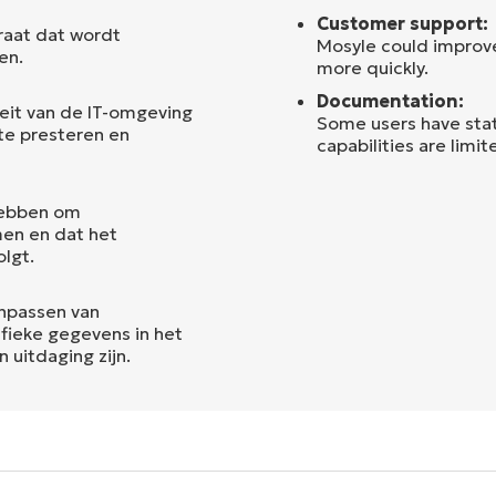
Customer support:
raat dat wordt
Mosyle could improve
en.
more quickly.
Documentation:
eit van de IT-omgeving
Some users have sta
te presteren en
capabilities are limi
hebben om
men en dat het
lgt.
npassen van
fieke gegevens in het
uitdaging zijn.