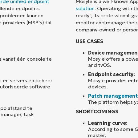
rde unified endpoint
Mosyle is a well-known A
llende endpoints
solution
. Operating with t
Land
d problemen kunnen
ready”, its professional-g
providers (MSP’s) tal
monitor and manage their 
company-owned or person
Company
name*
USE CASES
Device managemen
s vanaf één console te
Mosyle offers a power
and tvOS.
Endpoint security:
 en servers en beheer
Mosyle provides enter
autoriseerde software
devices.
Patch management
The platform helps y
op afstand te
SHORTCOMINGS
 manager, task
Learning curve:
According to some G
master.