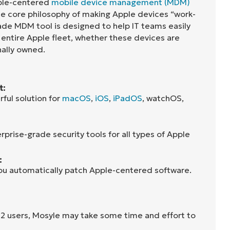
pple-centered
mobile device management (MDM)
he core philosophy of making Apple devices “work-
rade MDM tool is designed to help IT teams easily
entire Apple fleet, whether these devices are
ally owned.
t:
ful solution for
macOS
,
iOS
,
iPadOS
, watchOS,
prise-grade security tools for all types of Apple
:
ou automatically patch Apple-centered software.
2 users, Mosyle may take some time and effort to