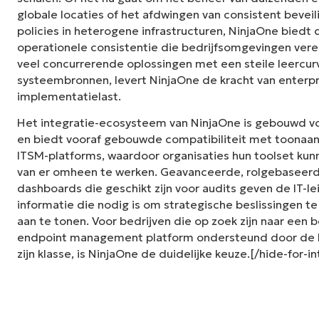
globale locaties of het afdwingen van consistent bevei
policies in heterogene infrastructuren, NinjaOne bied
operationele consistentie die bedrijfsomgevingen vereis
veel concurrerende oplossingen met een steile leercur
systeembronnen, levert NinjaOne de kracht van enterp
implementatielast.
Het integratie-ecosysteem van NinjaOne is gebouwd 
en biedt vooraf gebouwde compatibiliteit met toonaan
ITSM-platforms, waardoor organisaties hun toolset kunn
van er omheen te werken. Geavanceerde, rolgebaseer
dashboards die geschikt zijn voor audits geven de IT-le
informatie die nodig is om strategische beslissingen 
aan te tonen. Voor bedrijven die op zoek zijn naar een
endpoint management platform ondersteund door de b
zijn klasse, is NinjaOne de duidelijke keuze.[/hide-for-i