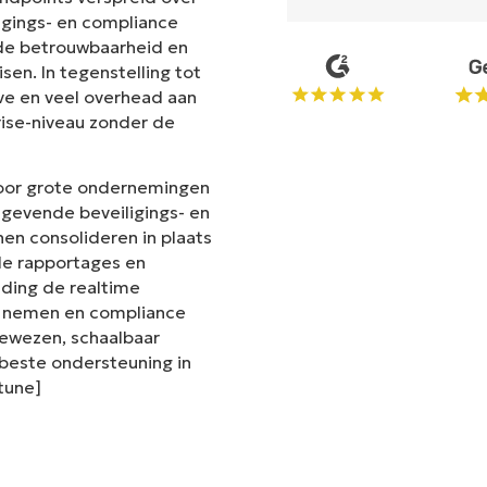
ligings- en compliance
t de betrouwbaarheid en
en. In tegenstelling tot
ve en veel overhead aan
rise-niveau zonder de
voor grote ondernemingen
gevende beveiligings- en
en consolideren in plaats
de rapportages en
iding de realtime
te nemen en compliance
 bewezen, schaalbaar
este ondersteuning in
ntune]