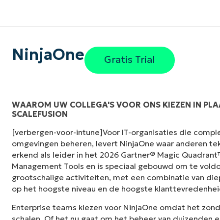
NinjaOne
Gratis Trial
WAAROM UW COLLEGA'S VOOR ONS KIEZEN IN PLA
SCALEFUSION
"Voorheen had ik 10-15 verschillende tools n
[verbergen-voor-intune]Voor IT-organisaties die compl
NinjaOne doet in zijn gecentraliseerde, enk
omgevingen beheren, levert NinjaOne waar anderen tek
het leven zo veel gemakkelijker."
erkend als leider in het 2026 Gartner® Magic Quadran
Management Tools en is speciaal gebouwd om te voldo
Ernie Turner
grootschalige activiteiten, met een combinatie van die
Director of IT bij
Vetcor
op het hoogste niveau en de hoogste klanttevredenhei
Enterprise teams kiezen voor NinjaOne omdat het zon
schalen. Of het nu gaat om het beheer van duizenden e