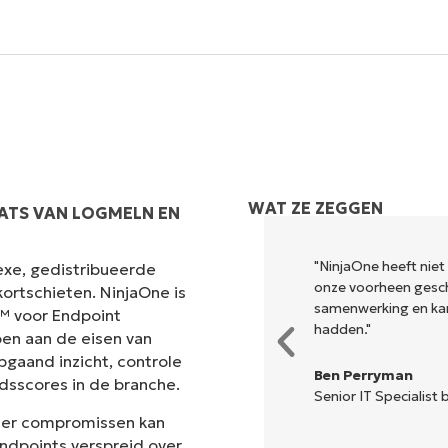
Land
Company
name*
WAT ZE ZEGGEN
ATS VAN LOGMELN EN
odig om uit te voeren wat
"NinjaOne heeft niet
exe, gedistribueerde
ele dashboard. NinjaOne maakt
onze voorheen gesch
ortschieten. NinjaOne is
samenwerking en ka
t™ voor Endpoint
hadden."
en aan de eisen van
pgaand inzicht, controle
Ben Perryman
dsscores in de branche.
Senior IT Specialist b
der compromissen kan
ndpoints verspreid over