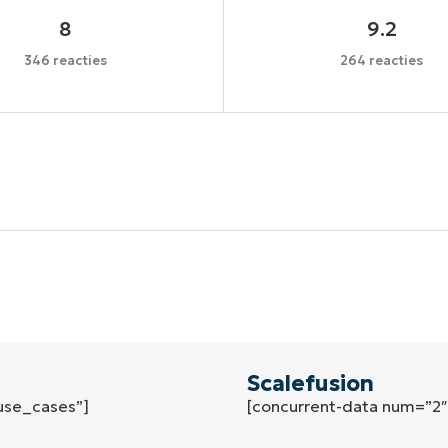
8
9.2
346 reacties
264 reacties
Begin uw trial van 14 dagen
een creditcard nodig, volledige toegang tot alle functi
First
and
last
name*
Business
email*
Scalefusion
use_cases”]
[concurrent-data num=”2
Phone
number*