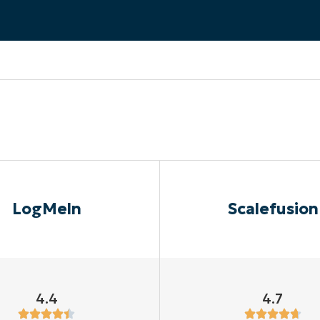
EKIJKEN
EN
EKIJKEN
PRODUCT ROADMAP
PLATFORM
LogMeln
Scalefusion
4.4
4.7