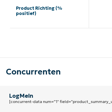
Product Richting (%
positief)
G
Concurrenten
LogMeln
[concurrent-data num=”1″ field=”product_summary_