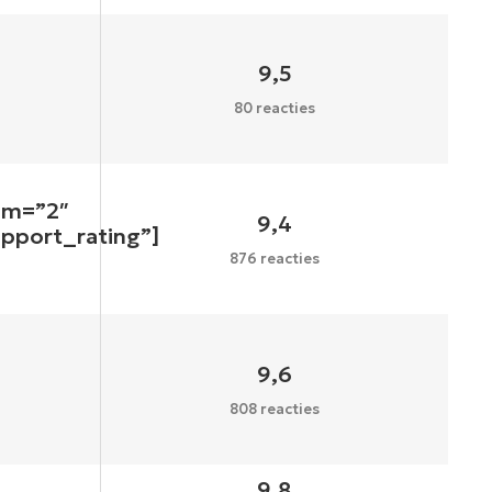
9,5
80 reacties
um=”2″
9,4
upport_rating”]
876 reacties
9,6
808 reacties
9,8