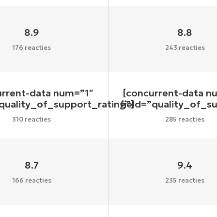
8.9
8.8
176 reacties
243 reacties
urrent-data num=”1″
[concurrent-data n
”quality_of_support_rating”]
field=”quality_of_s
310 reacties
285 reacties
8.7
9.4
166 reacties
235 reacties