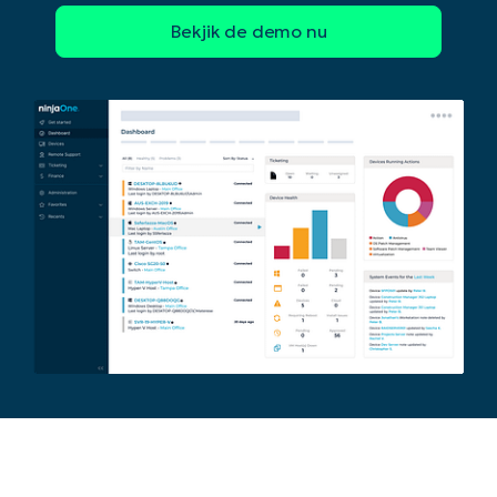
Begin uw trial van 14 dagen
Geen creditcard nodig, volledige toegang tot all
First
and
last
name*
Business
email*
Phone
number*