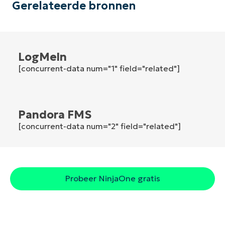
Gerelateerde bronnen
Land
Company
name*
LogMeln
[concurrent-data num="1" field="related"]
Pandora FMS
[concurrent-data num="2" field="related"]
Probeer NinjaOne gratis