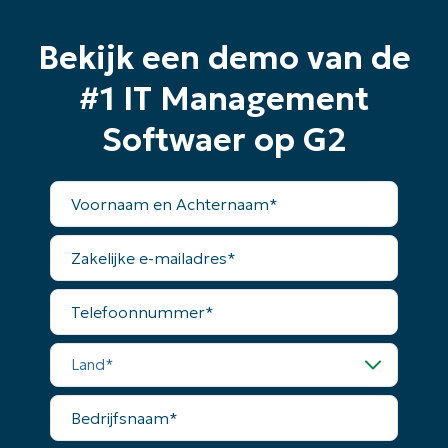
Bekijk een demo van de
#1 IT Management
Softwaer op G2
Voornaam
en
Achternaam*
Zakelijke
e-
mailadres*
Telefoonnummer*
Land*
Bedrijfsnaam*