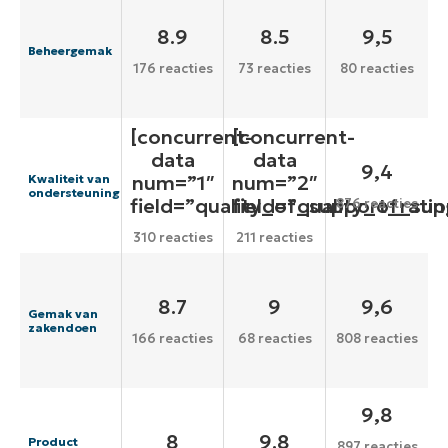
8.9
8.5
9,5
Beheergemak
176 reacties
73 reacties
80 reacties
[concurrent-
[concurrent-
data
data
9,4
num=”1″
num=”2″
Kwaliteit van
ondersteuning
field=”quality_of_support_ratin
field=”quality_of_sup
876 reacties
310 reacties
211 reacties
8.7
9
9,6
Gemak van
zakendoen
166 reacties
68 reacties
808 reacties
9,8
8
9.8
Product
897 reacties