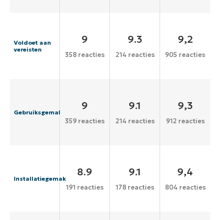
9
9.3
9,2
Voldoet aan
vereisten
358 reacties
214 reacties
905 reacties
9
9.1
9,3
Gebruiksgemak
359 reacties
214 reacties
912 reacties
8.9
9.1
9,4
Installatiegemak
191 reacties
178 reacties
804 reacties