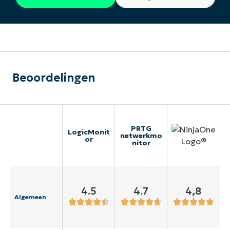
Beoordelingen
PRTG
LogicMonit
netwerkmo
or
nitor
4.5
4.7
4,8
Algemeen