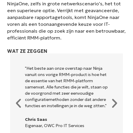
NinjaOne, zelfs in grote netwerkscenario’s, het tot
een superieure optie. Verrijkt met geavanceerde,
aanpasbare rapportagetools, komt NinjaOne naar
voren als een toonaangevende keuze voor IT-
Begin uw proefperiode van 14
professionals die op zoek zijn naar een betrouwbaar,
dagen
efficiënt RMM-platform.
Geen creditcard nodig, volledige toegang tot alle
WAT ZE ZEGGEN
functies
First
and
last
"Het beste aan onze overstap naar Ninja
name*
vanuit ons vorige RMM-product is hoe het
Business
email*
de essentie van het RMM-platform
samenvat. Alle functies die je wilt, staan op
de voorgrond met zeer eenvoudige
Phone
number*
configuratiemethoden zonder dat andere
functies en instellingen je in de weg zitten."
Land
Chris Saas
Eigenaar, OWC Pro IT Services
Company