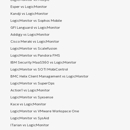
Esper vs LogicMonitor
Kandji vs LogicMonitor
LogicMonitor vs Sophos Mobile
GFI Languard vs LogicMonitor
Addigy vs LogicMonitor
Cisco Meraki vs LogicMonitor
LogicMonitor vs Scalefusion
LogicMonitor vs Pandora FMS
IBM Security MaaS360 vs LogicMonitor
LogicMonitor vs SOTI MobiControl
BMC Helix Client Management vs LogicMonitor
LogicMonitor vs SuperOps
Action1 vs LogicMonitor
LogicMonitor vs Syxsense
Kace vs LogicMonitor
LogicMonitor vs VMware Workspace One
LogicMonitor vs SysAid
ITarian vs LogicMonitor