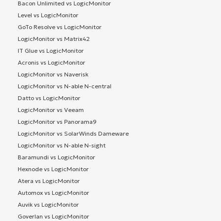
Bacon Unlimited vs LogicMonitor
Level vs LogicMonitor
GoTo Resolve vs LogicMonitor
LogicMonitor vs Matrix42
IT Glue vs LogicMonitor
Acronis vs LogicMonitor
LogicMonitor vs Naverisk
LogicMonitor vs N-able N-central
Datto vs LogicMonitor
LogicMonitor vs Veeam
LogicMonitor vs Panorama9
LogicMonitor vs SolarWinds Dameware
LogicMonitor vs N-able N-sight
Baramundi vs LogicMonitor
Hexnode vs LogicMonitor
Atera vs LogicMonitor
Automox vs LogicMonitor
Auvik vs LogicMonitor
Goverlan vs LogicMonitor