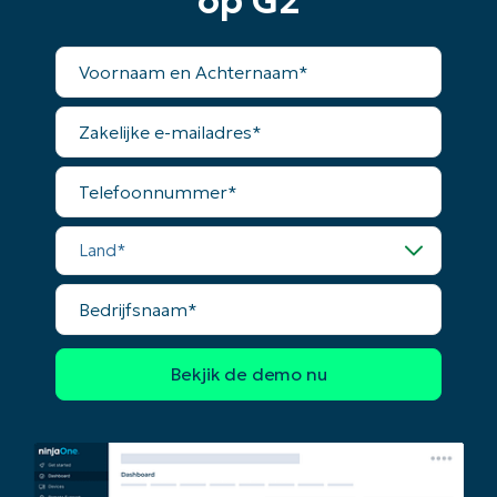
op G2
Voornaam
en
Achternaam*
Zakelijke
e-
mailadres*
Telefoonnummer*
Land*
Bedrijfsnaam*