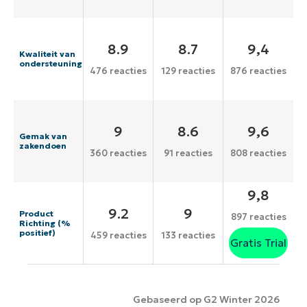
8.9
8.7
9,4
Kwaliteit van
ondersteuning
476 reacties
129 reacties
876 reacties
9
8.6
9,6
Gemak van
zakendoen
360 reacties
91 reacties
808 reacties
9,8
9.2
9
Product
897 reacties
Richting (%
positief)
459 reacties
133 reacties
Gratis Trial
Gebaseerd op G2 Winter 2026