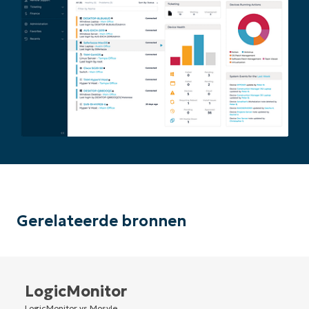
Gerelateerde bronnen
LogicMonitor
LogicMonitor vs Mosyle