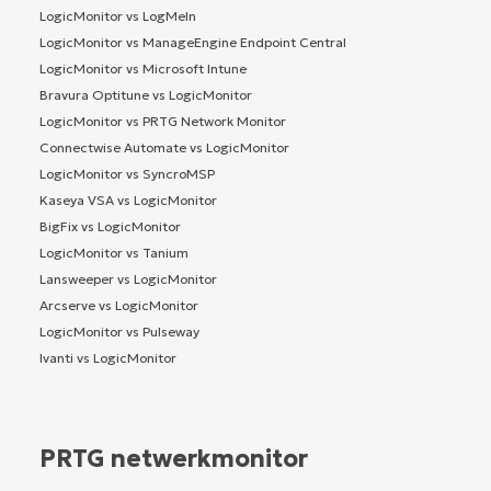
LogicMonitor vs LogMeIn
LogicMonitor vs ManageEngine Endpoint Central
LogicMonitor vs Microsoft Intune
Bravura Optitune vs LogicMonitor
LogicMonitor vs PRTG Network Monitor
Connectwise Automate vs LogicMonitor
LogicMonitor vs SyncroMSP
Kaseya VSA vs LogicMonitor
BigFix vs LogicMonitor
LogicMonitor vs Tanium
Lansweeper vs LogicMonitor
Arcserve vs LogicMonitor
LogicMonitor vs Pulseway
Ivanti vs LogicMonitor
PRTG netwerkmonitor