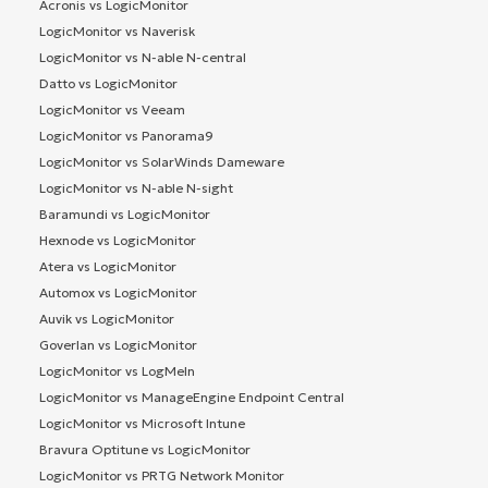
Acronis vs LogicMonitor
LogicMonitor vs Naverisk
LogicMonitor vs N-able N-central
Datto vs LogicMonitor
LogicMonitor vs Veeam
LogicMonitor vs Panorama9
LogicMonitor vs SolarWinds Dameware
LogicMonitor vs N-able N-sight
Baramundi vs LogicMonitor
Hexnode vs LogicMonitor
Atera vs LogicMonitor
Automox vs LogicMonitor
Auvik vs LogicMonitor
Goverlan vs LogicMonitor
LogicMonitor vs LogMeIn
LogicMonitor vs ManageEngine Endpoint Central
LogicMonitor vs Microsoft Intune
Bravura Optitune vs LogicMonitor
LogicMonitor vs PRTG Network Monitor