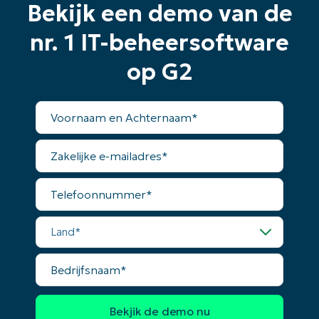
Bekijk een demo van de
dagen
Geen creditcard nodig, volledige toegang tot alle
nr. 1 IT-beheersoftware
functies
First
op G2
and
last
name*
Business
Voornaam
email*
en
Achternaam*
Zakelijke
Phone
e-
number*
mailadres*
Telefoonnummer*
Land
Land*
Company
name*
Bedrijfsnaam*