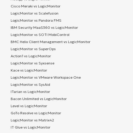
Cisco Meraki vs LogicMonitor
LogicMonitor vs Scalefusion
LogicMonitor vs Pandora FMS
IBM Security MaaS360 vs LogicMonitor
LogicMonitor vs SOTI MobiControl
BMC Helix Client Management vs LogicMonitor
LogicMonitor vs SuperOps
Action1 vs LogicMonitor
LogicMonitor vs Syxsense
Kace vs LogicMonitor
LogicMonitor vs VMware Workspace One
LogicMonitor vs SysAid
ITarian vs LogicMonitor
Bacon Unlimited vs LogicMonitor
Level vs LogicMonitor
GoTo Resolve vs LogicMonitor
LogicMonitor vs Matrix42
IT Glue vs LogicMonitor