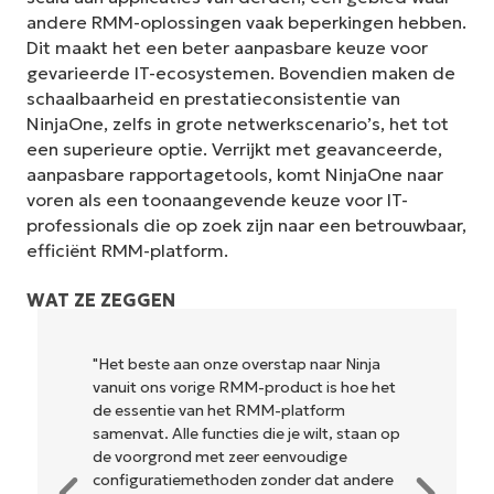
andere RMM-oplossingen vaak beperkingen hebben.
Dit maakt het een beter aanpasbare keuze voor
gevarieerde IT-ecosystemen. Bovendien maken de
schaalbaarheid en prestatieconsistentie van
NinjaOne, zelfs in grote netwerkscenario’s, het tot
een superieure optie. Verrijkt met geavanceerde,
aanpasbare rapportagetools, komt NinjaOne naar
voren als een toonaangevende keuze voor IT-
professionals die op zoek zijn naar een betrouwbaar,
efficiënt RMM-platform.
WAT ZE ZEGGEN
e aan onze overstap naar Ninja
"NinjaOne is ongelo
ns vorige RMM-product is hoe het
en combineert een
tie van het RMM-platform
krachtige back-end
 Alle functies die je wilt, staan op
ingewikkelde instal
rond met zeer eenvoudige
beheren interface.
atiemethoden zonder dat andere
hulpmiddelen zijn 