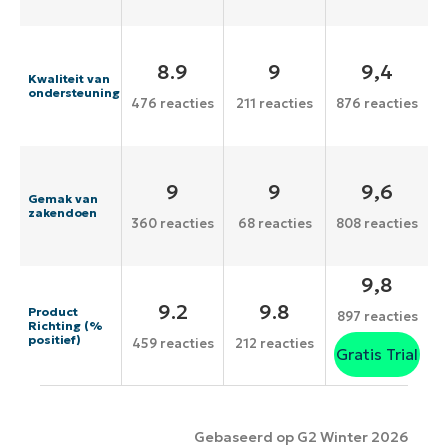
8.9
9
9,4
Kwaliteit van
ondersteuning
476 reacties
211 reacties
876 reacties
9
9
9,6
Gemak van
zakendoen
360 reacties
68 reacties
808 reacties
9,8
9.2
9.8
Product
897 reacties
Richting (%
positief)
459 reacties
212 reacties
Gratis Trial
Gebaseerd op G2 Winter 2026