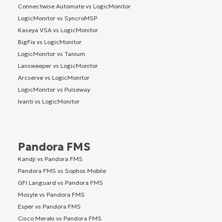
Connectwise Automate vs LogicMonitor
LogicMonitor vs SyncroMSP
Kaseya VSA vs LogicMonitor
BigFix vs LogicMonitor
LogicMonitor vs Tanium
Lansweeper vs LogicMonitor
Arcserve vs LogicMonitor
LogicMonitor vs Pulseway
Ivanti vs LogicMonitor
Pandora FMS
Kandji vs Pandora FMS
Pandora FMS vs Sophos Mobile
GFI Languard vs Pandora FMS
Mosyle vs Pandora FMS
Esper vs Pandora FMS
Cisco Meraki vs Pandora FMS