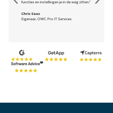
n instellingen je in de weg zitten."
gemakkelijk te beg
is... gemakkelijk t
as
, OWC Pro IT Services
Ryan Reiffenber
Reiffenberger.NE
Oplossingen
Begin uw proefperiode van 14