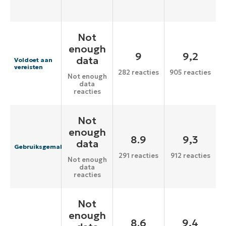
Not
enough
9
9,2
data
Voldoet aan
vereisten
282 reacties
905 reacties
Not enough
data
reacties
Not
enough
8.9
9,3
data
Gebruiksgemak
291 reacties
912 reacties
Not enough
data
reacties
Not
enough
8.6
9,4