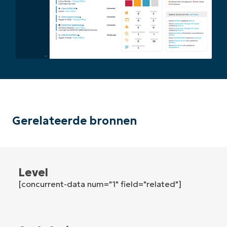
and
last
name*
Business
email*
Phone
number*
Land
Company
Gerelateerde bronnen
name*
Level
[concurrent-data num="1" field="related"]