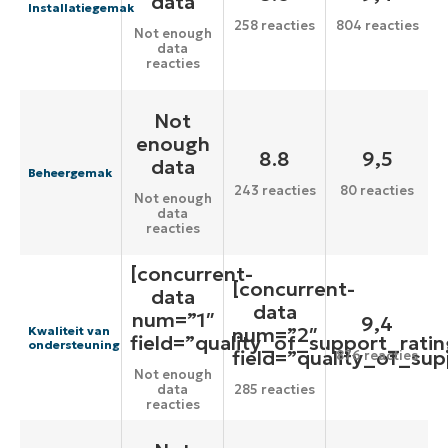
data
Installatiegemak
258 reacties
804 reacties
Not enough
data
reacties
Not
enough
8.8
9,5
data
Beheergemak
243 reacties
80 reacties
Not enough
data
reacties
[concurrent-
[concurrent-
data
data
num=”1″
9,4
num=”2″
Kwaliteit van
field=”quality_of_support_ratin
ondersteuning
field=”quality_of_sup
876 reacties
Not enough
data
285 reacties
reacties