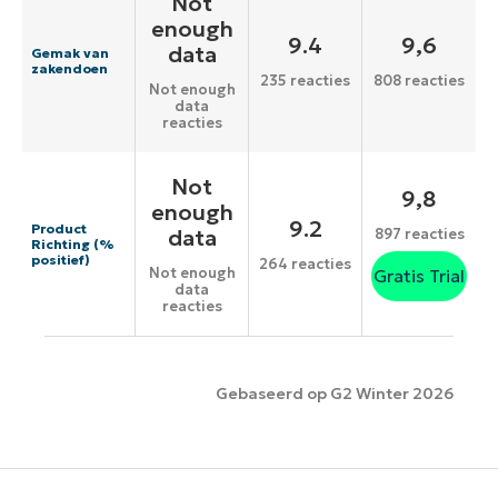
Not
enough
9.4
9,6
data
Gemak van
zakendoen
235 reacties
808 reacties
Not enough
data
reacties
Not
9,8
enough
9.2
Product
data
897 reacties
Richting (%
positief)
264 reacties
Not enough
Gratis Trial
data
reacties
Gebaseerd op G2 Winter 2026