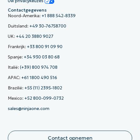
Uw privacykeuzes
Contactgegevens
Noord-Amerika:
+1 888 542-8339
Duitsland:
+49 30-76758700
UK:
+44 20 3880 9027
Frankrijk:
+33 800 91 09 90
Spanje:
+34 930 03 80 68
Italië:
(+39) 800 974 708
APAC:
+61 1800 490 516
Brazilië:
+55 (11) 2395-1802
Mexico:
+52 800-099-0732
sales@ninjaone.com
Contact opnemen