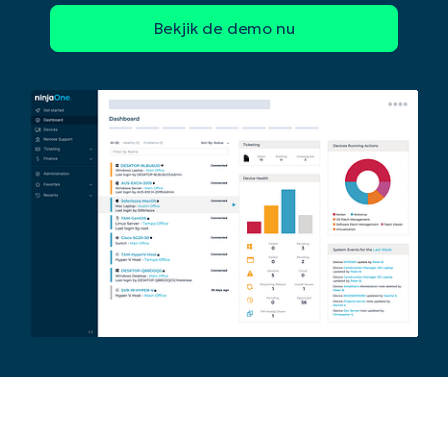
Begin uw trial van 14 dagen
Geen creditcard nodig, volledige toegang tot all
First
and
last
name*
Business
email*
Phone
number*