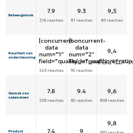
7.9
9.3
9,5
Beheergemak
216 reacties
87 reacties
80 reacties
[concurrent-
[concurrent-
data
data
9,4
num=”1″
num=”2″
Kwaliteit van
ondersteuning
field=”quality_of_support_ratin
field=”quality_of_sup
876 reacties
243 reacties
95 reacties
7.8
9.4
9,6
Gemak van
zakendoen
208 reacties
85 reacties
808 reacties
9,8
7.4
9
Product
897 reacties