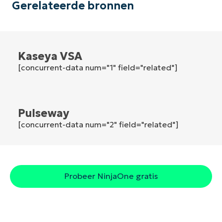
Gerelateerde bronnen
Land
Company
name*
Kaseya VSA
[concurrent-data num="1" field="related"]
Pulseway
[concurrent-data num="2" field="related"]
Probeer NinjaOne gratis