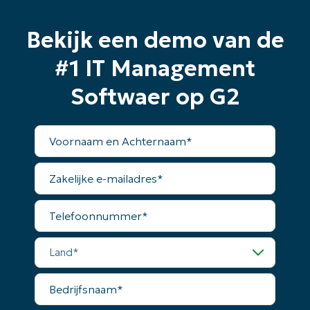
Bekijk een demo van de
#1 IT Management
Softwaer op G2
Voornaam
en
Achternaam*
Zakelijke
e-
mailadres*
Telefoonnummer*
Land*
Bedrijfsnaam*