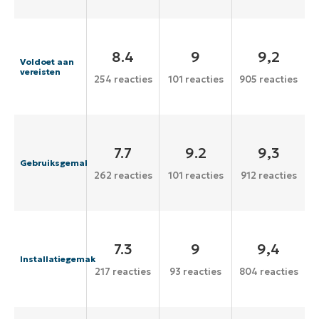
8.4
9
9,2
Voldoet aan
vereisten
254 reacties
101 reacties
905 reacties
7.7
9.2
9,3
Gebruiksgemak
262 reacties
101 reacties
912 reacties
7.3
9
9,4
Installatiegemak
217 reacties
93 reacties
804 reacties