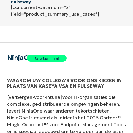
Pulseway
[concurrent-data num=”2″
field=”product_summary_use_cases”]
NinjaOne
Gratis Trial
WAAROM UW COLLEGA'S VOOR ONS KIEZEN IN
PLAATS VAN KASEYA VSA EN PULSEWAY
[verbergen-voor-intune]Voor IT-organisaties die
complexe, gedistribueerde omgevingen beheren,
levert NinjaOne waar anderen tekortschieten.
NinjaOne is erkend als leider in het 2026 Gartner®
Magic Quadrant™ voor Endpoint Management Tools
en is speciaal gebouwd om te voldoen aan de eisen