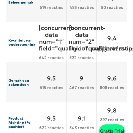
Beheergemak
619 reacties
483 reacties
80 reacties
[concurrent-
[concurrent-
data
data
9,4
num=”1″
num=”2″
Kwaliteit van
ondersteuning
field=”quality_of_support_ratin
field=”quality_of_sup
876 reacties
642 reacties
522 reacties
9.5
9
9,6
Gemak van
zakendoen
615 reacties
467 reacties
808 reacties
9,8
9.5
9.1
Product
897 reacties
Richting (%
positief)
622 reacties
543 reacties
Gratis Trial