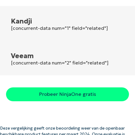
Company
Kandji
name*
[concurrent-data num="1" field="related"]
Veeam
[concurrent-data num="2" field="related"]
Probeer NinjaOne gratis
Deze vergelijking geeft onze beoordeling weer van de openbaar
beschikbare product features per maart 2024. Onze evaluatie is