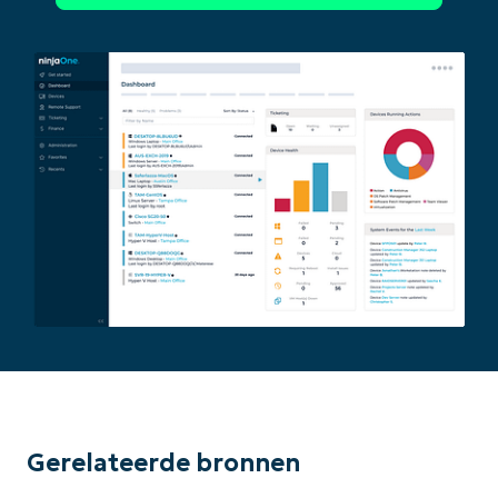
Begin uw trial van 14 dagen
Geen creditcard nodig, volledige toegang tot all
First
and
last
name*
Business
email*
Phone
number*
Gerelateerde bronnen
Land