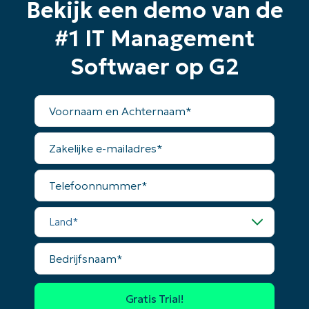
Bekijk een demo van de
#1 IT Management
Softwaer op G2
Voornaam
en
Achternaam*
Zakelijke
e-
mailadres*
Telefoonnummer*
Land*
Bedrijfsnaam*