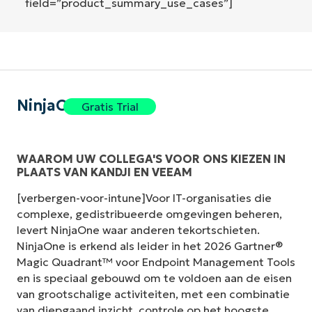
field=”product_summary_use_cases”]
NinjaOne
Gratis Trial
WAAROM UW COLLEGA'S VOOR ONS KIEZEN IN
PLAATS VAN KANDJI EN VEEAM
[verbergen-voor-intune]Voor IT-organisaties die
complexe, gedistribueerde omgevingen beheren,
levert NinjaOne waar anderen tekortschieten.
NinjaOne is erkend als leider in het 2026 Gartner®
Magic Quadrant™ voor Endpoint Management Tools
en is speciaal gebouwd om te voldoen aan de eisen
van grootschalige activiteiten, met een combinatie
van diepgaand inzicht, controle op het hoogste