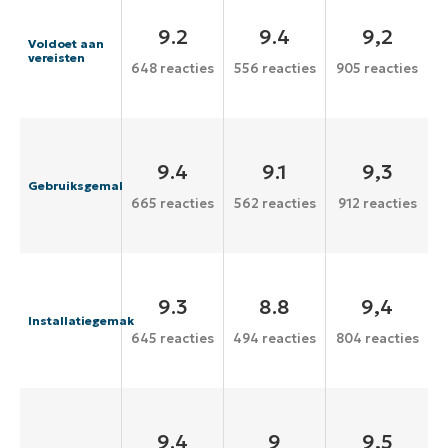
9.2
9.4
9,2
Voldoet aan
vereisten
648 reacties
556 reacties
905 reacties
9.4
9.1
9,3
Gebruiksgemak
665 reacties
562 reacties
912 reacties
9.3
8.8
9,4
Installatiegemak
645 reacties
494 reacties
804 reacties
9.4
9
9,5