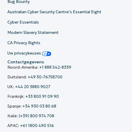
Bug Bounty
Australian Cyber Security Centre’s Essential Eight
Cyber Essentials
Modern Slavery Statement
CA Privacy Rights
Uw privacykeuzes
Contactgegevens
Noord-Amerika:
+1 888 542-8339
Duitsland:
+49 30-76758700
UK:
+44 20 3880 9027
Frankrijk:
+33 800 91 09 90
Spanje:
+34 930 03 80 68
Italië:
(+39) 800 974 708
APAC:
+61 1800 490 516