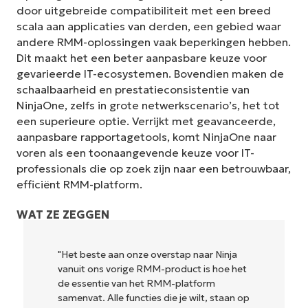
door uitgebreide compatibiliteit met een breed
scala aan applicaties van derden, een gebied waar
andere RMM-oplossingen vaak beperkingen hebben.
Dit maakt het een beter aanpasbare keuze voor
gevarieerde IT-ecosystemen. Bovendien maken de
schaalbaarheid en prestatieconsistentie van
NinjaOne, zelfs in grote netwerkscenario’s, het tot
een superieure optie. Verrijkt met geavanceerde,
aanpasbare rapportagetools, komt NinjaOne naar
voren als een toonaangevende keuze voor IT-
professionals die op zoek zijn naar een betrouwbaar,
efficiënt RMM-platform.
WAT ZE ZEGGEN
"NinjaOne is ongelofelijk gebruiksvriendelijk
en combineert een vloeiende interface met
krachtige back-end functies. Er is geen
p
ingewikkelde installatie of moeilijk te