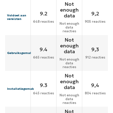
Not
enough
9.2
9,2
data
Voldoet aan
vereisten
648 reacties
905 reacties
Not enough
data
reacties
Not
enough
9.4
9,3
data
Gebruiksgemak
665 reacties
912 reacties
Not enough
data
reacties
Not
enough
9.3
9,4
data
Installatiegemak
645 reacties
804 reacties
Not enough
data
reacties
Not