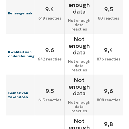
enough
9.4
9,5
data
Beheergemak
619 reacties
80 reacties
Not enough
data
reacties
Not
enough
9.6
9,4
data
Kwaliteit van
ondersteuning
642 reacties
876 reacties
Not enough
data
reacties
Not
enough
9.5
9,6
data
Gemak van
zakendoen
615 reacties
808 reacties
Not enough
data
reacties
Not
9,8
enough