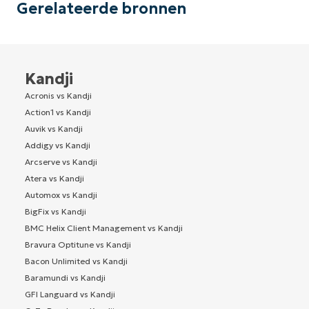
Gerelateerde bronnen
Kandji
Acronis vs Kandji
Action1 vs Kandji
Auvik vs Kandji
Addigy vs Kandji
Arcserve vs Kandji
Atera vs Kandji
Automox vs Kandji
BigFix vs Kandji
BMC Helix Client Management vs Kandji
Bravura Optitune vs Kandji
Bacon Unlimited vs Kandji
Baramundi vs Kandji
GFI Languard vs Kandji