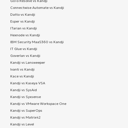
GoTo Resolve vs Kandji
Connectwise Automate vs Kandji
Datto vs Kandji
Esper vs Kandji
ITarian vs Kandji
Hexnode vs Kandji
IBM Security MaaS360 vs Kandji
IT Glue vs Kandji
Goverlan vs Kandji
Kandji vs Lansweeper
Ivanti vs Kandji
Kace vs Kandji
Kandji vs Kaseya VSA
Kandji vs SysAid
Kandji vs Syxsense
Kandji vs VMware Workspace One
Kandji vs SuperOps
Kandji vs Matrix42
Kandji vs Level