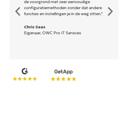
beheren interface. Alle opties en
hulpmiddelen zijn duidelijk gelabeld,
gemakkelijk te begrijpen en de interface
is... gemakkelijk te navigeren."
Ryan Reiffenberger
Reiffenberger.NET Technologie
Oplossingen
Begin uw proefperiode van 14
dagen
Geen creditcard nodig, volledige toegang tot alle
functies
First
and