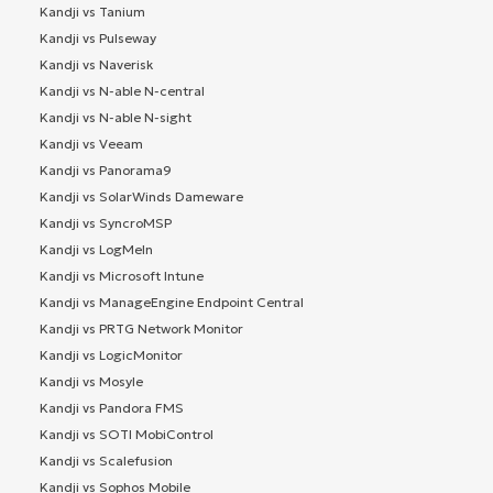
Kandji vs Tanium
Kandji vs Pulseway
Kandji vs Naverisk
Kandji vs N-able N-central
Kandji vs N-able N-sight
Kandji vs Veeam
Kandji vs Panorama9
Kandji vs SolarWinds Dameware
Kandji vs SyncroMSP
Kandji vs LogMeIn
Kandji vs Microsoft Intune
Kandji vs ManageEngine Endpoint Central
Kandji vs PRTG Network Monitor
Kandji vs LogicMonitor
Kandji vs Mosyle
Kandji vs Pandora FMS
Kandji vs SOTI MobiControl
Kandji vs Scalefusion
Kandji vs Sophos Mobile