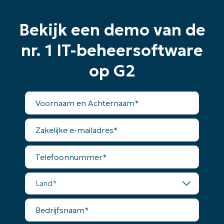
last
name*
Business
email*
Bekijk een demo van de
nr. 1 IT-beheersoftware
Phone
number*
op G2
Land
Voornaam
en
Company
Achternaam*
name*
Zakelijke
e-
mailadres*
Telefoonnummer*
Land*
Bedrijfsnaam*